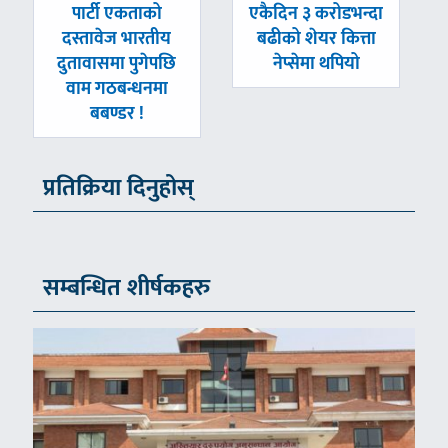
पछिल्लाे
अघिल्लाे
पार्टी एकताको
एकैदिन ३ करोडभन्दा
-
-
दस्तावेज भारतीय
बढीको शेयर कित्ता
दुतावासमा पुगेपछि
नेप्सेमा थपियो
वाम गठबन्धनमा
बबण्डर !
प्रतिक्रिया दिनुहोस्
सम्बन्धित शीर्षकहरु