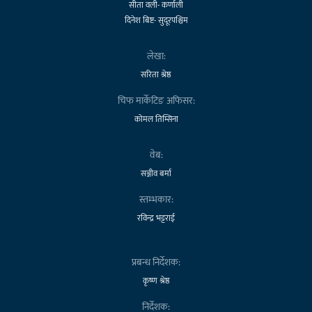
सीता वली- कर्णाली
दिनेश बिष्ट- सुदूरपश्चिम
लेखा:
सरिता श्रेष्ठ
चिफ मार्केटिङ अफिसर:
कोमल तिम्सिना
वेब:
सञ्जीव बर्मा
स्तम्भकार:
रविन्द्र भट्टराई
प्रबन्ध निर्देशक:
कृष्ण श्रेष्ठ
निर्देशक: