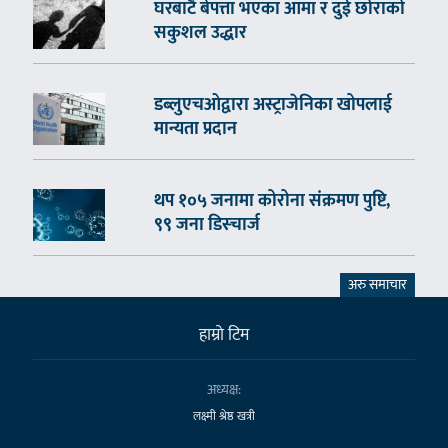
घरबाटै बेपत्ता भएका आमा र दुई छोराको
सकुशल उद्धार
डब्लुएचओद्वारा अस्ट्राजेनिका खोपलाई
मान्यता प्रदान
थप १०५ जनामा कोरोना संक्रमण पुष्टि,
९९ जना डिस्चार्ज
अरु समाचार
हाम्राे टिम
अध्यक्ष:
लक्ष्मी श्रेष्ठ खत्री