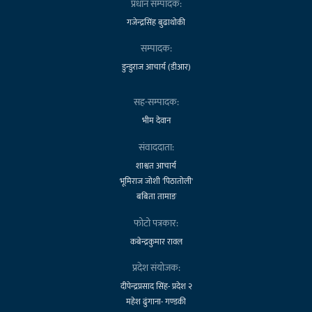
प्रधान सम्पादक:
गजेन्द्रसिंह बुढाथोकी
सम्पादक:
डुन्डुराज आचार्य (डीआर)
सह-सम्पादक:
भीम देवान
संवाददाता:
शाश्वत आचार्य
भूमिराज जोशी 'पिठातोली'
बबिता तामाङ
फोटो पत्रकार:
कबेन्द्रकुमार रावल
प्रदेश संयोजक:
दीपेन्द्रप्रसाद सिंह- प्रदेश २
महेश ढुंगाना- गण्डकी