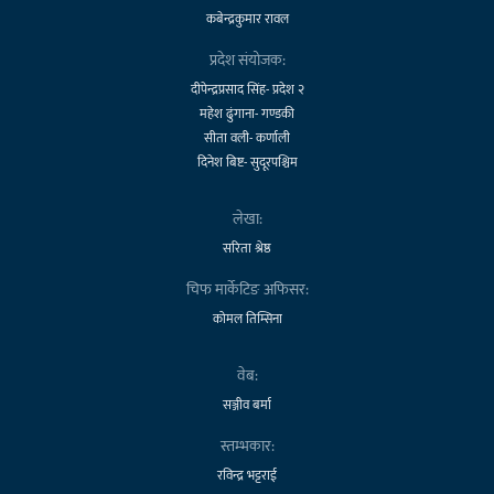
कबेन्द्रकुमार रावल
प्रदेश संयोजक:
दीपेन्द्रप्रसाद सिंह- प्रदेश २
महेश ढुंगाना- गण्डकी
सीता वली- कर्णाली
दिनेश बिष्ट- सुदूरपश्चिम
लेखा:
सरिता श्रेष्ठ
चिफ मार्केटिङ अफिसर:
कोमल तिम्सिना
वेब:
सञ्जीव बर्मा
स्तम्भकार:
रविन्द्र भट्टराई