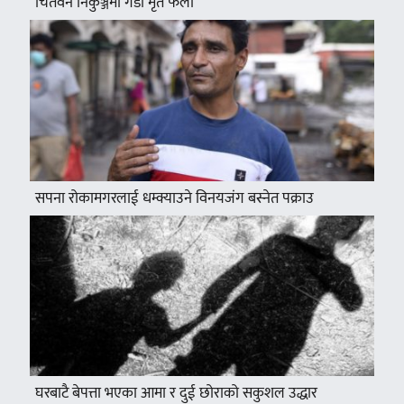
चितवन निकुञ्जमा गैँडा मृत फेला
सपना रोकामगरलाई धम्क्याउने विनयजंग बस्नेत पक्राउ
घरबाटै बेपत्ता भएका आमा र दुई छोराको सकुशल उद्धार