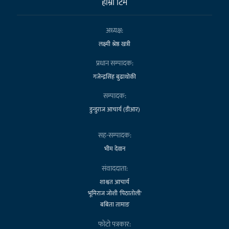
हाम्राे टिम
अध्यक्ष:
लक्ष्मी श्रेष्ठ खत्री
प्रधान सम्पादक:
गजेन्द्रसिंह बुढाथोकी
सम्पादक:
डुन्डुराज आचार्य (डीआर)
सह-सम्पादक:
भीम देवान
संवाददाता:
शाश्वत आचार्य
भूमिराज जोशी 'पिठातोली'
बबिता तामाङ
फोटो पत्रकार: