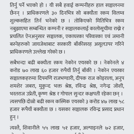
तिर्नु पर्ने भएको हो । यी सबै हवाई कम्पनीहरु हाल सञ्चालनमा
छैनन् । प्राधिकरणले ३० दिनभित्र सो बक्यौता रकम विलम्व
शुल्कसहित तिर्न भनेको छ । तोकिएको मितिभित्र रकम
नबुझाएमा सम्बन्धित कम्पनी र सञ्चालकलाई कालोसूचीमा राख्ने र
प्रचलित ऐनअनुसार सञ्चालक, एकाघरका परिवारका एवं जमानी
बस्नेहरुको जायजेथाबाट सरकारी बाँकीसरह असूलउपर गरिने
प्राधिकरणले उल्लेख गरेको छ ।
सबैभन्दा बढी बक्याैता रकम नेकोन एयरको छ । नेकोनले ४
करोड ७० लाख ६० हजार रुपैयाँ तिर्नु बाँकी । नेकोन एयरका
सञ्चालकहरुमा दिपमणि राजभण्डारी, दीपक राज कोइराला, अनुप
शमशेर जबरा, मुकुन्द भक्त श्रेष्ठ, रविन्द्र श्रेष्ठ, नगेन्द्र जोशी,
भरतराज उप्रेती, कृष्ण श्रेष्ठ र गोपाल सुन्दर कक्षपती रहेका छन् ।
त्यसपछि दोस्रो बढी रकम कस्मिक एयरको ३ करोड ४७ लाख ५८
हजार रूपैयाँ बक्याैता छ । यसका सञ्चालक रविन्द्र प्रसाद प्रधान
हुन् ।
त्यस्तै, शिवानीले ५५ लाख ५१ हजार, अल्पाइनले ७२ हजार,