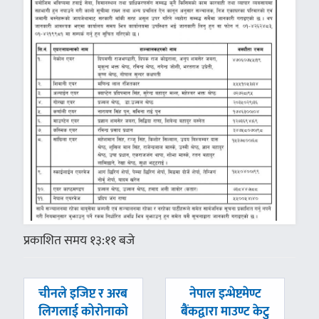
प्रकाशित समय १३:११ बजे
पछिल्लाे
अघिल्लाे
चीनले इजिप्ट र अरब
नेपाल इन्भेष्टमेण्ट
-
-
लिगलाई कोरोनाको
बैंकद्वारा माउण्ट केटु