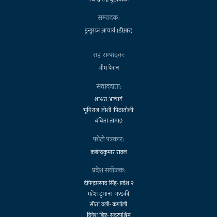
सम्पादक:
डुन्डुराज आचार्य (डीआर)
सह-सम्पादक:
भीम देवान
संवाददाता:
शाश्वत आचार्य
भूमिराज जोशी 'पिठातोली'
बबिता तामाङ
फोटो पत्रकार:
कबेन्द्रकुमार रावल
प्रदेश संयोजक:
दीपेन्द्रप्रसाद सिंह- प्रदेश २
महेश ढुंगाना- गण्डकी
सीता वली- कर्णाली
दिनेश बिष्ट- सुदूरपश्चिम