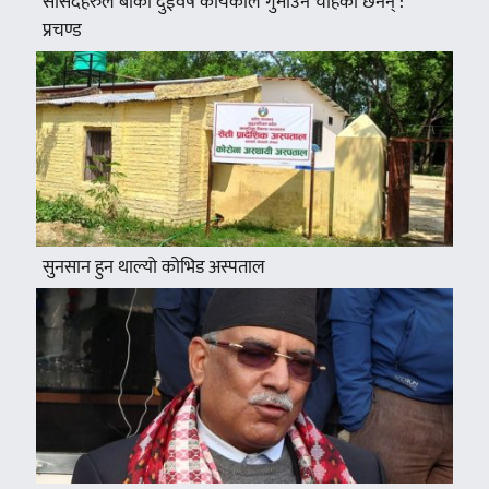
सांसदहरुले बाँकी दुईवर्षे कार्यकाल गुमाउन चाहेका छैनन् :
प्रचण्ड
सुनसान हुन थाल्यो कोभिड अस्पताल