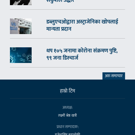
सकुशल उद्धार
डब्लुएचओद्वारा अस्ट्राजेनिका खोपलाई
मान्यता प्रदान
थप १०५ जनामा कोरोना संक्रमण पुष्टि,
९९ जना डिस्चार्ज
अरु समाचार
हाम्राे टिम
अध्यक्ष:
लक्ष्मी श्रेष्ठ खत्री
प्रधान सम्पादक:
गजेन्द्रसिंह बुढाथोकी