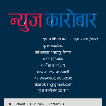
सूचना बिभाग दर्ता नं. ४६४-२०७४/०७५
मुख्य कार्यालय
कौशलटार, भक्तपुर, नेपाल
०१-५१३३०६०
कर्पाेरेट कार्यालय
मध्य बानेश्वर, काठमाडौँ
०१-४४७१४६८, ४४७८१३१
nkarobar@gmail.com
न्युज कारोबार डट कम
About
Our Team
Contact Us