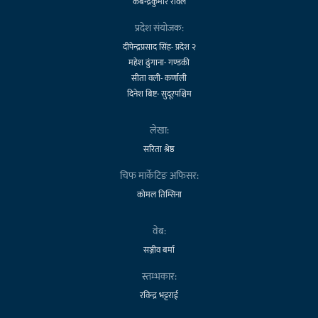
कबेन्द्रकुमार रावल
प्रदेश संयोजक:
दीपेन्द्रप्रसाद सिंह- प्रदेश २
महेश ढुंगाना- गण्डकी
सीता वली- कर्णाली
दिनेश बिष्ट- सुदूरपश्चिम
लेखा:
सरिता श्रेष्ठ
चिफ मार्केटिङ अफिसर:
कोमल तिम्सिना
वेब:
सञ्जीव बर्मा
स्तम्भकार:
रविन्द्र भट्टराई