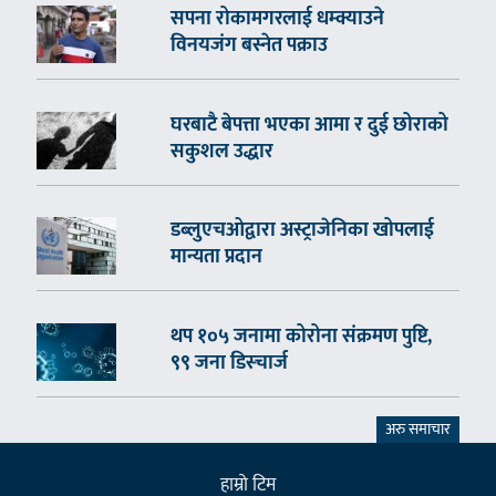
सपना रोकामगरलाई धम्क्याउने
विनयजंग बस्नेत पक्राउ
घरबाटै बेपत्ता भएका आमा र दुई छोराको
सकुशल उद्धार
डब्लुएचओद्वारा अस्ट्राजेनिका खोपलाई
मान्यता प्रदान
थप १०५ जनामा कोरोना संक्रमण पुष्टि,
९९ जना डिस्चार्ज
अरु समाचार
हाम्राे टिम