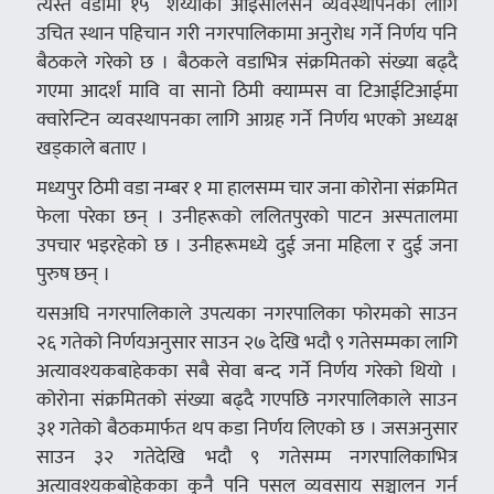
त्यस्तै वडामा १५ शय्याको आइसोलेसन व्यवस्थापनका लागि
उचित स्थान पहिचान गरी नगरपालिकामा अनुरोध गर्ने निर्णय पनि
बैठकले गरेको छ । बैठकले वडाभित्र संक्रमितको संख्या बढ्दै
गएमा आदर्श मावि वा सानो ठिमी क्याम्पस वा टिआईटिआईमा
क्वारेन्टिन व्यवस्थापनका लागि आग्रह गर्ने निर्णय भएको अध्यक्ष
खड्काले बताए ।
मध्यपुर ठिमी वडा नम्बर १ मा हालसम्म चार जना कोरोना संक्रमित
फेला परेका छन् । उनीहरूको ललितपुरको पाटन अस्पतालमा
उपचार भइरहेको छ । उनीहरूमध्ये दुई जना महिला र दुई जना
पुरुष छन् ।
यसअघि नगरपालिकाले उपत्यका नगरपालिका फोरमको साउन
२६ गतेको निर्णयअनुसार साउन २७ देखि भदौ ९ गतेसम्मका लागि
अत्यावश्यकबाहेकका सबै सेवा बन्द गर्ने निर्णय गरेको थियो ।
कोरोना संक्रमितको संख्या बढ्दै गएपछि नगरपालिकाले साउन
३१ गतेको बैठकमार्फत थप कडा निर्णय लिएको छ । जसअनुसार
साउन ३२ गतेदेखि भदौ ९ गतेसम्म नगरपालिकाभित्र
अत्यावश्यकबाेहेकका कुनै पनि पसल व्यवसाय सञ्चालन गर्न