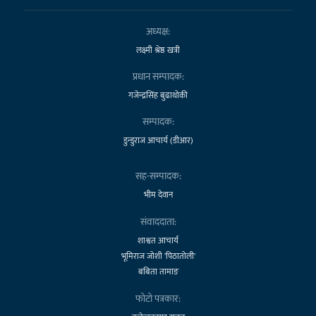
अध्यक्ष:
लक्ष्मी श्रेष्ठ खत्री
प्रधान सम्पादक:
गजेन्द्रसिंह बुढाथोकी
सम्पादक:
डुन्डुराज आचार्य (डीआर)
सह-सम्पादक:
भीम देवान
संवाददाता:
शाश्वत आचार्य
भूमिराज जोशी 'पिठातोली'
बबिता तामाङ
फोटो पत्रकार: