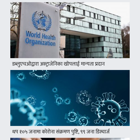
डब्लुएचओद्वारा अस्ट्राजेनिका खोपलाई मान्यता प्रदान
थप १०५ जनामा कोरोना संक्रमण पुष्टि, ९९ जना डिस्चार्ज