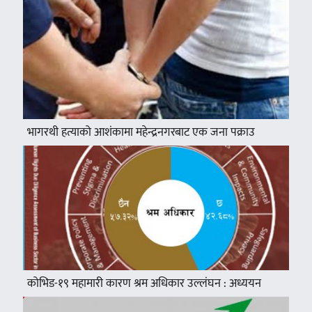
भागरथी हत्याको आशंकामा महेन्द्रनगरबाट एक जना पक्राउ
कोभिड-१९ महामारी कारण श्रम अधिकार उल्लंघन : अध्ययन