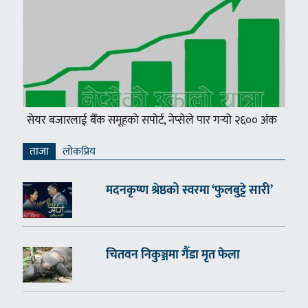
सेयर बजारलाई बैँक समूहको सपोर्ट, नेप्सेले पार गर्‍यो २६०० अंक
ताजा
लाेकप्रिय
मदनकृष्ण श्रेष्ठको स्वरमा ‘फुलबुट्टे सारी’
चितवन निकुञ्जमा गैँडा मृत फेला