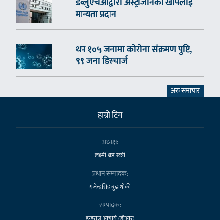
डब्लुएचओद्वारा अस्ट्राजेनिका खोपलाई
मान्यता प्रदान
थप १०५ जनामा कोरोना संक्रमण पुष्टि,
९९ जना डिस्चार्ज
अरु समाचार
हाम्राे टिम
अध्यक्ष:
लक्ष्मी श्रेष्ठ खत्री
प्रधान सम्पादक:
गजेन्द्रसिंह बुढाथोकी
सम्पादक:
डुन्डुराज आचार्य (डीआर)