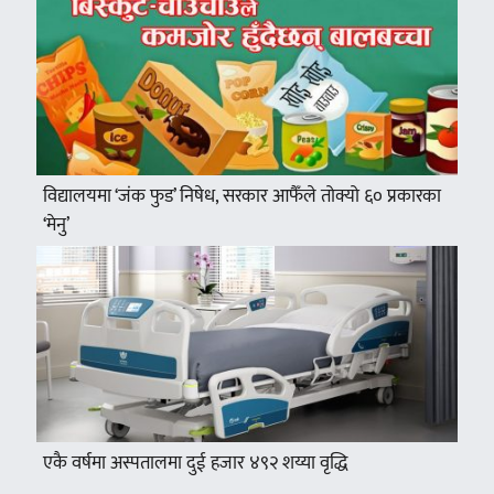
विद्यालयमा ‘जंक फुड’ निषेध, सरकार आफैँले तोक्यो ६० प्रकारका
‘मेनु’
एकै वर्षमा अस्पतालमा दुई हजार ४९२ शय्या वृद्धि