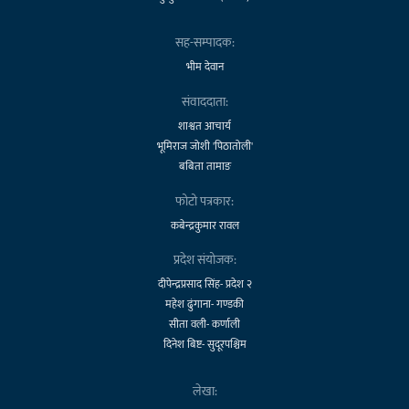
सह-सम्पादक:
भीम देवान
संवाददाता:
शाश्वत आचार्य
भूमिराज जोशी 'पिठातोली'
बबिता तामाङ
फोटो पत्रकार:
कबेन्द्रकुमार रावल
प्रदेश संयोजक:
दीपेन्द्रप्रसाद सिंह- प्रदेश २
महेश ढुंगाना- गण्डकी
सीता वली- कर्णाली
दिनेश बिष्ट- सुदूरपश्चिम
लेखा: