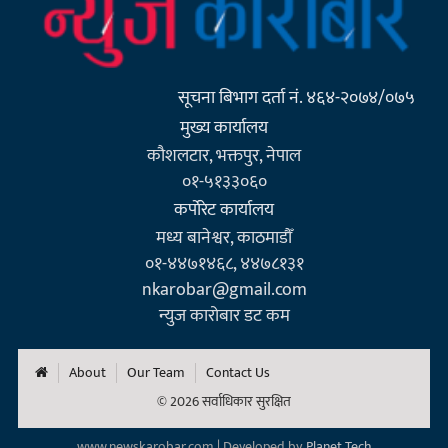
सूचना बिभाग दर्ता नं. ४६४-२०७४/०७५
मुख्य कार्यालय
कौशलटार, भक्तपुर, नेपाल
०१-५१३३०६०
कर्पाेरेट कार्यालय
मध्य बानेश्वर, काठमाडौँ
०१-४४७१४६८, ४४७८१३१
nkarobar@gmail.com
न्युज कारोबार डट कम
About
Our Team
Contact Us
© 2026 सर्वाधिकार सुरक्षित
www.newskarobar.com | Developed by
Planet Tech