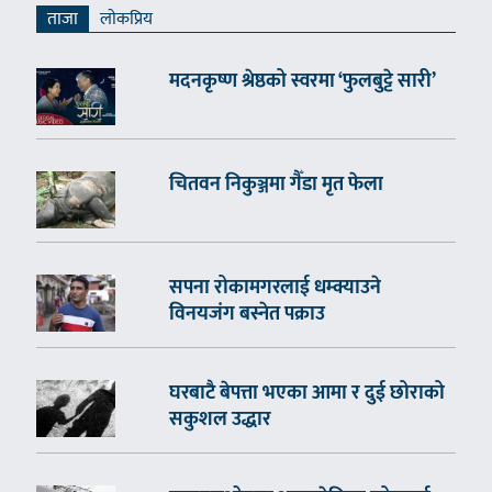
ताजा
लाेकप्रिय
मदनकृष्ण श्रेष्ठको स्वरमा ‘फुलबुट्टे सारी’
चितवन निकुञ्जमा गैँडा मृत फेला
सपना रोकामगरलाई धम्क्याउने
विनयजंग बस्नेत पक्राउ
घरबाटै बेपत्ता भएका आमा र दुई छोराको
सकुशल उद्धार