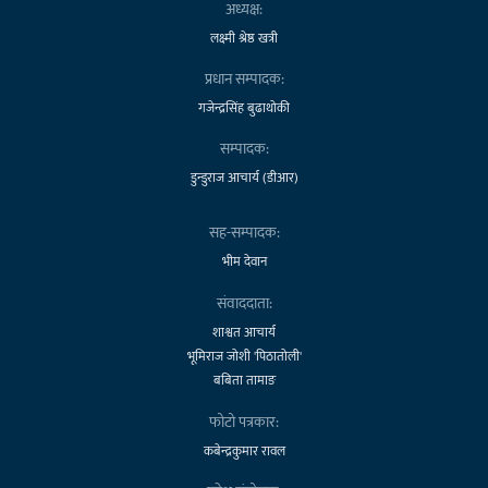
अध्यक्ष:
लक्ष्मी श्रेष्ठ खत्री
प्रधान सम्पादक:
गजेन्द्रसिंह बुढाथोकी
सम्पादक:
डुन्डुराज आचार्य (डीआर)
सह-सम्पादक:
भीम देवान
संवाददाता:
शाश्वत आचार्य
भूमिराज जोशी 'पिठातोली'
बबिता तामाङ
फोटो पत्रकार:
कबेन्द्रकुमार रावल