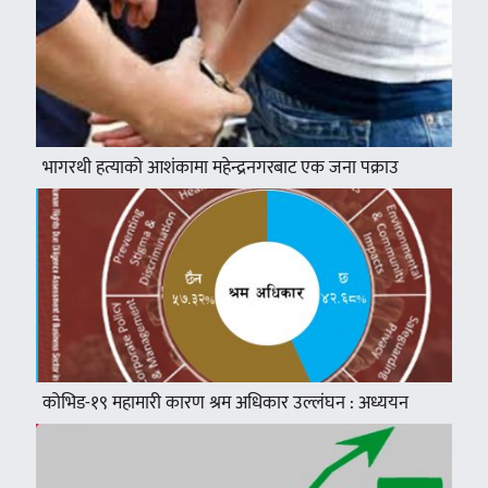
भागरथी हत्याको आशंकामा महेन्द्रनगरबाट एक जना पक्राउ
कोभिड-१९ महामारी कारण श्रम अधिकार उल्लंघन : अध्ययन