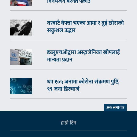
विनयजंग बस्नेत पक्राउ
घरबाटै बेपत्ता भएका आमा र दुई छोराको
सकुशल उद्धार
डब्लुएचओद्वारा अस्ट्राजेनिका खोपलाई
मान्यता प्रदान
थप १०५ जनामा कोरोना संक्रमण पुष्टि,
९९ जना डिस्चार्ज
अरु समाचार
हाम्राे टिम