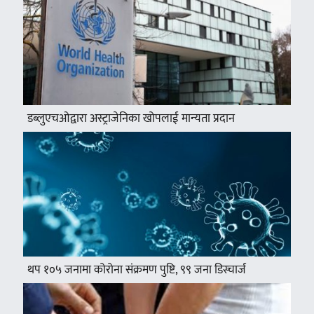
डब्लुएचओद्वारा अस्ट्राजेनिका खोपलाई मान्यता प्रदान
थप १०५ जनामा कोरोना संक्रमण पुष्टि, ९९ जना डिस्चार्ज