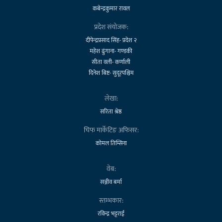
कबेन्द्रकुमार रावल
प्रदेश संयोजक:
दीपेन्द्रप्रसाद सिंह- प्रदेश २
महेश ढुंगाना- गण्डकी
सीता वली- कर्णाली
दिनेश बिष्ट- सुदूरपश्चिम
लेखा:
सरिता श्रेष्ठ
चिफ मार्केटिङ अफिसर:
कोमल तिम्सिना
वेब:
सञ्जीव बर्मा
स्तम्भकार:
रविन्द्र भट्टराई