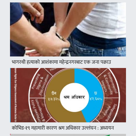
भागरथी हत्याको आशंकामा महेन्द्रनगरबाट एक जना पक्राउ
कोभिड-१९ महामारी कारण श्रम अधिकार उल्लंघन : अध्ययन