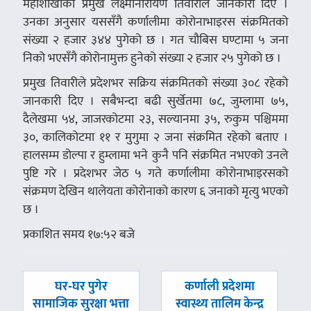
महाशाखाका प्रमुख लक्ष्मीनारायण तिवारीले जानकारी दिए ।
उनका अनुसार यससँगै कर्णालीमा कोरोनाभाइरस संक्रमितको
संख्या २ हजार ३४४ पुगेको छ । गत चौबिस घण्टामा ५ जना
निको भएसँगै कोरोनामुक्त हुनेको संख्या २ हजार २५ पुगेको छ ।
प्रमुख तिवारीले प्रदेशभर सक्रिय संक्रमितको संख्या ३०८ रहेको
जानकारी दिए । सबैभन्दा बढी सुर्खेतमा ७८, जुम्लामा ७५,
दैलेखमा ५४, जाजरकोटमा २३, सल्यानमा ३५, रुकुम पश्चिममा
३०, कालिकोटमा ११ र मुगुमा २ जना संक्रमित रहेको बताए ।
हालसम्म डोल्पा र हुम्लामा भने कुनै पनि संक्रमित नभएको उनले
पुष्टि गरे । प्रदेशभर जेठ ५ गते कर्णालीमा कोरोनाभाइरसको
संक्रमण देखिन थालेयता कोरोनाको कारण ६ जनाको मृत्यु भएको
छ ।
प्रकाशित समय १७:५२ बजे
पछिल्लाे
अघिल्लाे
घर‑घर पुगेर
कर्णाली प्रदेशमा
-
-
सामाजिक सुरक्षा भत्ता
स्वास्थ्य तालिम केन्द्र