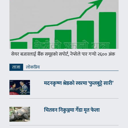
सेयर बजारलाई बैँक समूहको सपोर्ट, नेप्सेले पार गर्‍यो २६०० अंक
ताजा
लाेकप्रिय
मदनकृष्ण श्रेष्ठको स्वरमा ‘फुलबुट्टे सारी’
चितवन निकुञ्जमा गैँडा मृत फेला