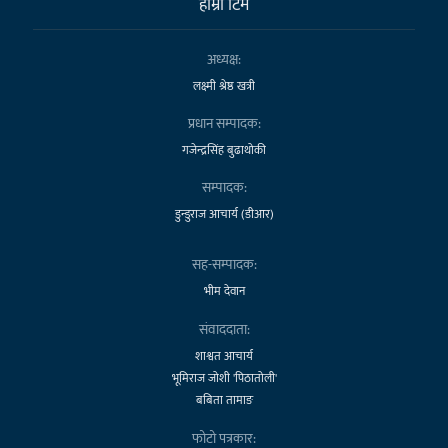
हाम्राे टिम
अध्यक्ष:
लक्ष्मी श्रेष्ठ खत्री
प्रधान सम्पादक:
गजेन्द्रसिंह बुढाथोकी
सम्पादक:
डुन्डुराज आचार्य (डीआर)
सह-सम्पादक:
भीम देवान
संवाददाता:
शाश्वत आचार्य
भूमिराज जोशी 'पिठातोली'
बबिता तामाङ
फोटो पत्रकार: