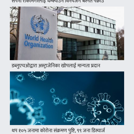
सपना रोकामगरलाई धम्क्याउने विनयजंग बस्नेत पक्राउ
डब्लुएचओद्वारा अस्ट्राजेनिका खोपलाई मान्यता प्रदान
थप १०५ जनामा कोरोना संक्रमण पुष्टि, ९९ जना डिस्चार्ज