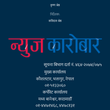
कृष्ण श्रेष्ठ
निर्देशक:
कविदास श्रेष्ठ
सूचना बिभाग दर्ता नं. ४६४-२०७४/०७५
मुख्य कार्यालय
कौशलटार, भक्तपुर, नेपाल
०१-५१३३०६०
कर्पाेरेट कार्यालय
मध्य बानेश्वर, काठमाडौँ
०१-४४७१४६८, ४४७८१३१