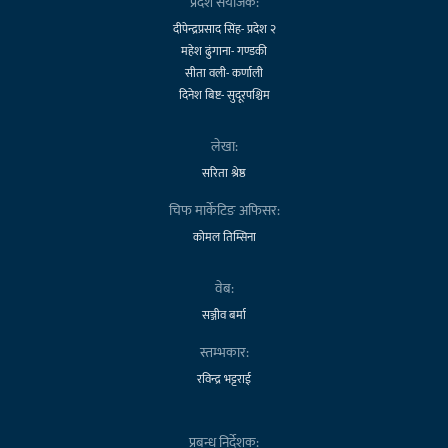
प्रदेश संयोजक:
दीपेन्द्रप्रसाद सिंह- प्रदेश २
महेश ढुंगाना- गण्डकी
सीता वली- कर्णाली
दिनेश बिष्ट- सुदूरपश्चिम
लेखा:
सरिता श्रेष्ठ
चिफ मार्केटिङ अफिसर:
कोमल तिम्सिना
वेब:
सञ्जीव बर्मा
स्तम्भकार:
रविन्द्र भट्टराई
प्रबन्ध निर्देशक: