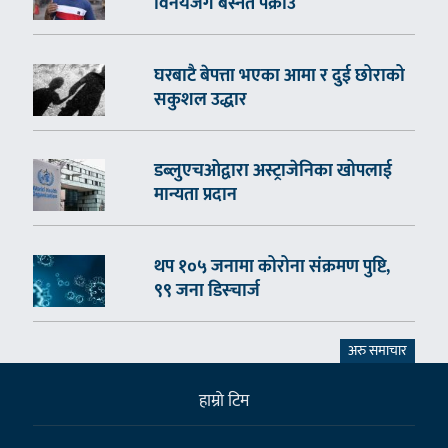
विनयजंग बस्नेत पक्राउ
घरबाटै बेपत्ता भएका आमा र दुई छोराको
सकुशल उद्धार
डब्लुएचओद्वारा अस्ट्राजेनिका खोपलाई
मान्यता प्रदान
थप १०५ जनामा कोरोना संक्रमण पुष्टि,
९९ जना डिस्चार्ज
अरु समाचार
हाम्राे टिम