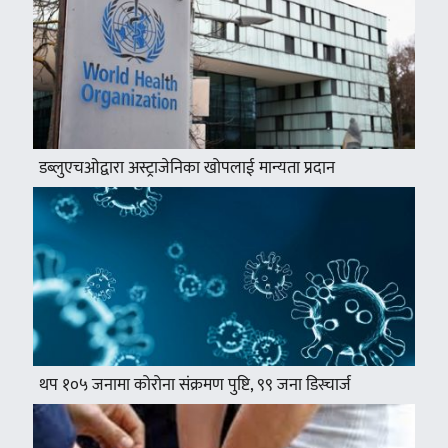
डब्लुएचओद्वारा अस्ट्राजेनिका खोपलाई मान्यता प्रदान
थप १०५ जनामा कोरोना संक्रमण पुष्टि, ९९ जना डिस्चार्ज