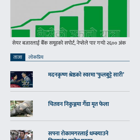
सेयर बजारलाई बैँक समूहको सपोर्ट, नेप्सेले पार गर्‍यो २६०० अंक
ताजा
लाेकप्रिय
मदनकृष्ण श्रेष्ठको स्वरमा ‘फुलबुट्टे सारी’
चितवन निकुञ्जमा गैँडा मृत फेला
सपना रोकामगरलाई धम्क्याउने