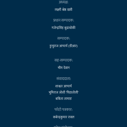
अध्यक्ष:
लक्ष्मी श्रेष्ठ खत्री
प्रधान सम्पादक:
गजेन्द्रसिंह बुढाथोकी
सम्पादक:
डुन्डुराज आचार्य (डीआर)
सह-सम्पादक:
भीम देवान
संवाददाता:
शाश्वत आचार्य
भूमिराज जोशी 'पिठातोली'
बबिता तामाङ
फोटो पत्रकार:
कबेन्द्रकुमार रावल