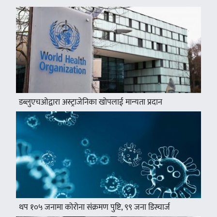
डब्लुएचओद्वारा अस्ट्राजेनिका खोपलाई मान्यता प्रदान
थप १०५ जनामा कोरोना संक्रमण पुष्टि, ९९ जना डिस्चार्ज