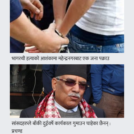
भागरथी हत्याको आशंकामा महेन्द्रनगरबाट एक जना पक्राउ
सांसदहरुले बाँकी दुईवर्षे कार्यकाल गुमाउन चाहेका छैनन् :
प्रचण्ड