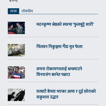
प्रचण्ड
ताजा
लाेकप्रिय
मदनकृष्ण श्रेष्ठको स्वरमा ‘फुलबुट्टे सारी’
चितवन निकुञ्जमा गैँडा मृत फेला
सपना रोकामगरलाई धम्क्याउने
विनयजंग बस्नेत पक्राउ
घरबाटै बेपत्ता भएका आमा र दुई छोराको
सकुशल उद्धार