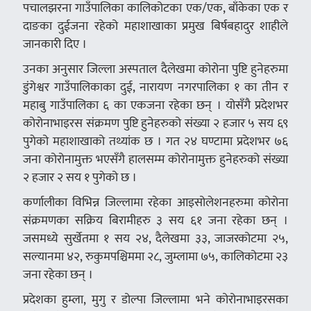
पचालझरना गाउँपालिका कालिकोटका एक/एक, बाँकेका एक र
दाङका दुईजना रहेको महाशाखाका प्रमुख बिर्षबहादुर शाहीले
जानकारी दिए ।
उनका अनुसार जिल्ला अस्पताल दैलेखमा कोरोना पुष्टि हुनेहरुमा
डुंगेश्वर गाउँपालिकाका दुई, नारायण नगरपालिका १ का तीन र
महाबु गाउँपालिका ६ का एकजना रहेका छन् । योसँगै प्रदेशभर
कोरोनाभाइरस संक्रमण पुष्टि हुनेहरुको संख्या २ हजार ५ सय ६९
पुगेको महाशाखाको तथ्यांक छ । गत २४ घण्टामा प्रदेशभर ७६
जना कोरोनामुक्त भएसँगै हालसम्म कोरोनामुक्त हुनेहरुको संख्या
२ हजार २ सय १ पुगेको छ ।
कर्णालीका विभिन्न जिल्लामा रहेका आइसोलेशनहरुमा कोरोना
संक्रमणका सक्रिय बिरामीहरु ३ सय ६१ जना रहेका छन् ।
जसमध्ये सुर्खेतमा १ सय २४, दैलेखमा ३३, जाजरकोटमा २५,
सल्यानमा ४२, रुकुमपश्चिममा २८, जुम्लामा ७५, कालिकोटमा २३
जना रहेका छन् ।
प्रदेशका हुम्ला, मुगु र डोल्पा जिल्लामा भने कोरोनाभाइरसका