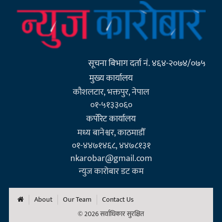
सूचना बिभाग दर्ता नं. ४६४-२०७४/०७५
मुख्य कार्यालय
कौशलटार, भक्तपुर, नेपाल
०१-५१३३०६०
कर्पाेरेट कार्यालय
मध्य बानेश्वर, काठमाडौँ
०१-४४७१४६८, ४४७८१३१
nkarobar@gmail.com
न्युज कारोबार डट कम
About
Our Team
Contact Us
© 2026 सर्वाधिकार सुरक्षित