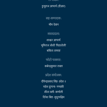
डुन्डुराज आचार्य (डीआर)
सह-सम्पादक:
भीम देवान
संवाददाता:
शाश्वत आचार्य
भूमिराज जोशी 'पिठातोली'
बबिता तामाङ
फोटो पत्रकार:
कबेन्द्रकुमार रावल
प्रदेश संयोजक:
दीपेन्द्रप्रसाद सिंह- प्रदेश २
महेश ढुंगाना- गण्डकी
सीता वली- कर्णाली
दिनेश बिष्ट- सुदूरपश्चिम