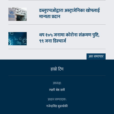
डब्लुएचओद्वारा अस्ट्राजेनिका खोपलाई
मान्यता प्रदान
थप १०५ जनामा कोरोना संक्रमण पुष्टि,
९९ जना डिस्चार्ज
अरु समाचार
हाम्राे टिम
अध्यक्ष:
लक्ष्मी श्रेष्ठ खत्री
प्रधान सम्पादक:
गजेन्द्रसिंह बुढाथोकी