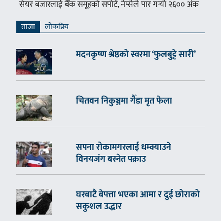
सेयर बजारलाई बैँक समूहको सपोर्ट, नेप्सेले पार गर्‍यो २६०० अंक
ताजा
लाेकप्रिय
मदनकृष्ण श्रेष्ठको स्वरमा ‘फुलबुट्टे सारी’
चितवन निकुञ्जमा गैँडा मृत फेला
सपना रोकामगरलाई धम्क्याउने
विनयजंग बस्नेत पक्राउ
घरबाटै बेपत्ता भएका आमा र दुई छोराको
सकुशल उद्धार