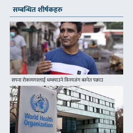
सम्बन्धित शीर्षकहरु
सपना रोकामगरलाई धम्क्याउने विनयजंग बस्नेत पक्राउ