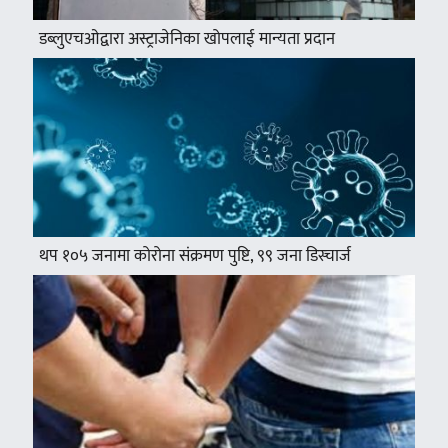
डब्लुएचओद्वारा अस्ट्राजेनिका खोपलाई मान्यता प्रदान
थप १०५ जनामा कोरोना संक्रमण पुष्टि, ९९ जना डिस्चार्ज