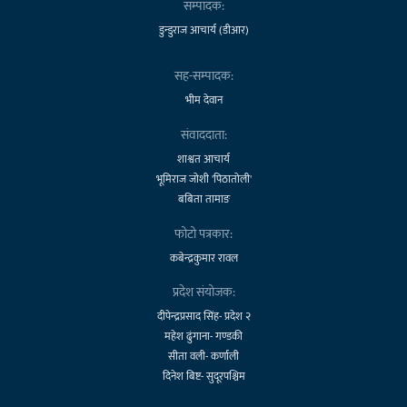
सम्पादक:
डुन्डुराज आचार्य (डीआर)
सह-सम्पादक:
भीम देवान
संवाददाता:
शाश्वत आचार्य
भूमिराज जोशी 'पिठातोली'
बबिता तामाङ
फोटो पत्रकार:
कबेन्द्रकुमार रावल
प्रदेश संयोजक:
दीपेन्द्रप्रसाद सिंह- प्रदेश २
महेश ढुंगाना- गण्डकी
सीता वली- कर्णाली
दिनेश बिष्ट- सुदूरपश्चिम