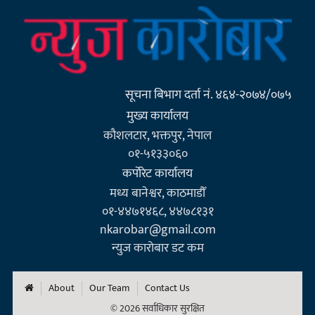
सूचना बिभाग दर्ता नं. ४६४-२०७४/०७५
मुख्य कार्यालय
कौशलटार, भक्तपुर, नेपाल
०१-५१३३०६०
कर्पाेरेट कार्यालय
मध्य बानेश्वर, काठमाडौँ
०१-४४७१४६८, ४४७८१३१
nkarobar@gmail.com
न्युज कारोबार डट कम
About
Our Team
Contact Us
© 2026 सर्वाधिकार सुरक्षित