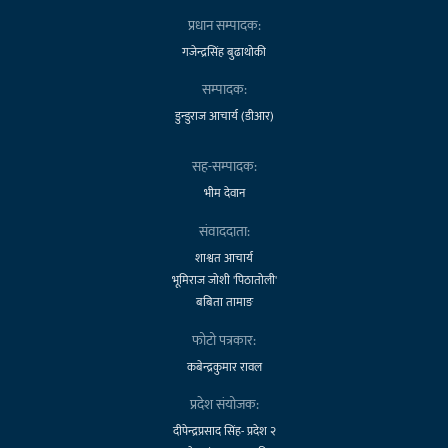
प्रधान सम्पादक:
गजेन्द्रसिंह बुढाथोकी
सम्पादक:
डुन्डुराज आचार्य (डीआर)
सह-सम्पादक:
भीम देवान
संवाददाता:
शाश्वत आचार्य
भूमिराज जोशी 'पिठातोली'
बबिता तामाङ
फोटो पत्रकार:
कबेन्द्रकुमार रावल
प्रदेश संयोजक:
दीपेन्द्रप्रसाद सिंह- प्रदेश २