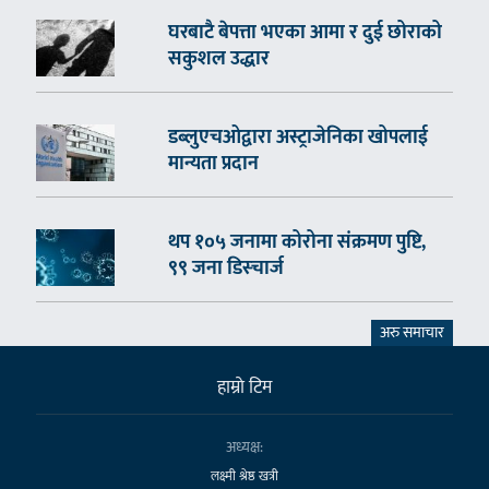
घरबाटै बेपत्ता भएका आमा र दुई छोराको
सकुशल उद्धार
डब्लुएचओद्वारा अस्ट्राजेनिका खोपलाई
मान्यता प्रदान
थप १०५ जनामा कोरोना संक्रमण पुष्टि,
९९ जना डिस्चार्ज
अरु समाचार
हाम्राे टिम
अध्यक्ष:
लक्ष्मी श्रेष्ठ खत्री