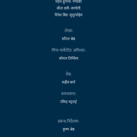
महेश ढुंगाना- गण्डकी
सीता वली- कर्णाली
दिनेश बिष्ट- सुदूरपश्चिम
लेखा:
सरिता श्रेष्ठ
चिफ मार्केटिङ अफिसर:
कोमल तिम्सिना
वेब:
सञ्जीव बर्मा
स्तम्भकार:
रविन्द्र भट्टराई
प्रबन्ध निर्देशक:
कृष्ण श्रेष्ठ