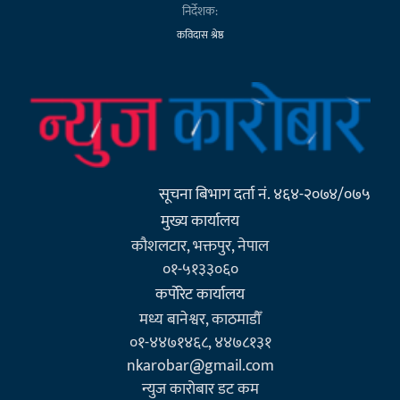
निर्देशक:
कविदास श्रेष्ठ
सूचना बिभाग दर्ता नं. ४६४-२०७४/०७५
मुख्य कार्यालय
कौशलटार, भक्तपुर, नेपाल
०१-५१३३०६०
कर्पाेरेट कार्यालय
मध्य बानेश्वर, काठमाडौँ
०१-४४७१४६८, ४४७८१३१
nkarobar@gmail.com
न्युज कारोबार डट कम