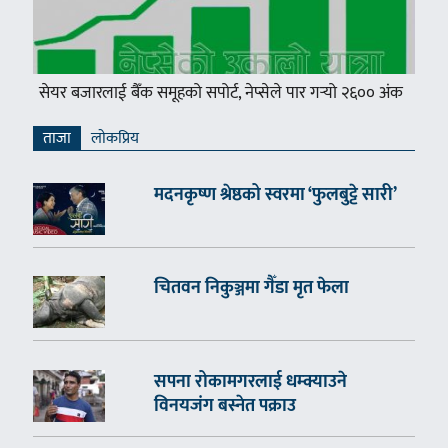
सेयर बजारलाई बैँक समूहको सपोर्ट, नेप्सेले पार गर्‍यो २६०० अंक
ताजा
लाेकप्रिय
मदनकृष्ण श्रेष्ठको स्वरमा ‘फुलबुट्टे सारी’
चितवन निकुञ्जमा गैँडा मृत फेला
सपना रोकामगरलाई धम्क्याउने
विनयजंग बस्नेत पक्राउ