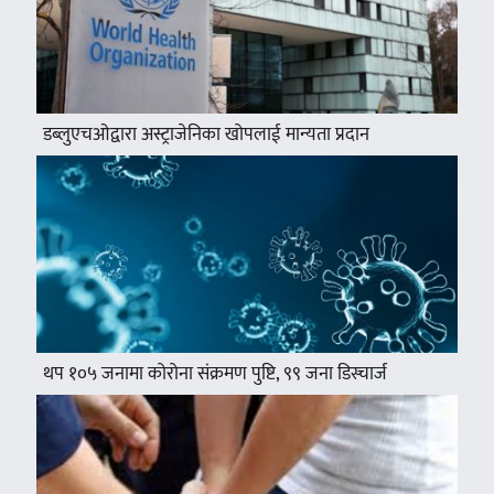
डब्लुएचओद्वारा अस्ट्राजेनिका खोपलाई मान्यता प्रदान
थप १०५ जनामा कोरोना संक्रमण पुष्टि, ९९ जना डिस्चार्ज