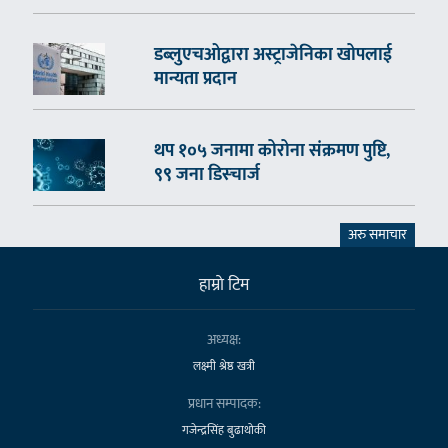
डब्लुएचओद्वारा अस्ट्राजेनिका खोपलाई
मान्यता प्रदान
थप १०५ जनामा कोरोना संक्रमण पुष्टि,
९९ जना डिस्चार्ज
अरु समाचार
हाम्राे टिम
अध्यक्ष:
लक्ष्मी श्रेष्ठ खत्री
प्रधान सम्पादक:
गजेन्द्रसिंह बुढाथोकी