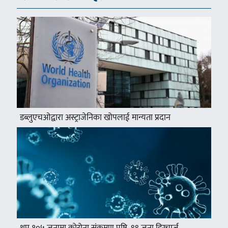
डब्लुएचओद्वारा अस्ट्राजेनिका खोपलाई मान्यता प्रदान
थप १०५ जनामा कोरोना संक्रमण पुष्टि, ९९ जना डिस्चार्ज