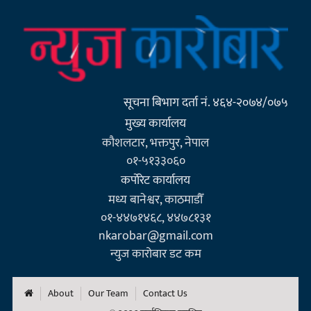
सूचना बिभाग दर्ता नं. ४६४-२०७४/०७५
मुख्य कार्यालय
कौशलटार, भक्तपुर, नेपाल
०१-५१३३०६०
कर्पाेरेट कार्यालय
मध्य बानेश्वर, काठमाडौँ
०१-४४७१४६८, ४४७८१३१
nkarobar@gmail.com
न्युज कारोबार डट कम
About
Our Team
Contact Us