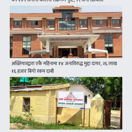
अख्तियारद्वारा एकै महिनामा १४ जनाविरुद्ध मुद्दा दायर, २६ लाख
१६ हजार बिगो रकम दाबी