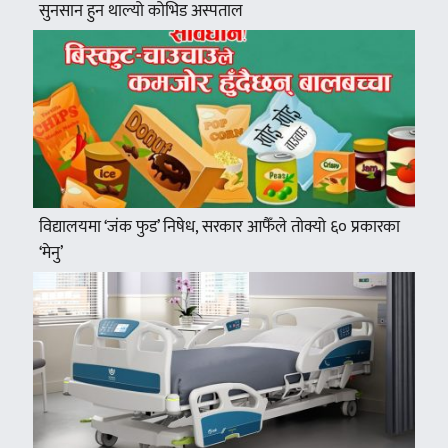
सुनसान हुन थाल्यो कोभिड अस्पताल
विद्यालयमा ‘जंक फुड’ निषेध, सरकार आफैँले तोक्यो ६० प्रकारका
‘मेनु’