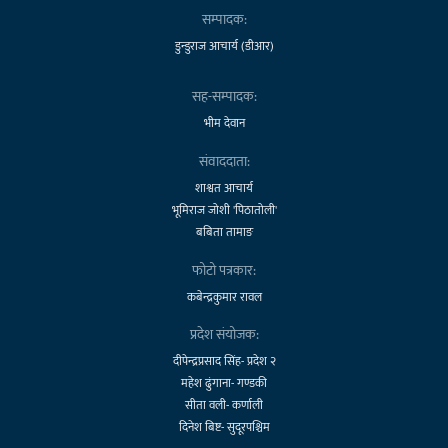
सम्पादक:
डुन्डुराज आचार्य (डीआर)
सह-सम्पादक:
भीम देवान
संवाददाता:
शाश्वत आचार्य
भूमिराज जोशी 'पिठातोली'
बबिता तामाङ
फोटो पत्रकार:
कबेन्द्रकुमार रावल
प्रदेश संयोजक:
दीपेन्द्रप्रसाद सिंह- प्रदेश २
महेश ढुंगाना- गण्डकी
सीता वली- कर्णाली
दिनेश बिष्ट- सुदूरपश्चिम