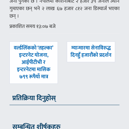
जना पुगेको छ । नेपालमा कोरोनाबाट २ हजार ३५ जनाले ज्यान
गुमाएका छन् भने २ लाख ६७ हजार ८१२ जना डिस्चार्ज भएका
छन् ।
प्रकाशित समय १३:०७ बजे
पछिल्लाे
अघिल्लाे
वर्ल्डलिंकको ‘तहल्का’
म्यान्मारमा सेनाविरुद्ध
-
-
इन्टरनेट योजना,
दिनहुँ हजारौंको प्रदर्शन
आईपीटीभी र
इन्टरनेटमा मासिक
७९९ रूपैयाँ मात्र
प्रतिक्रिया दिनुहोस्
सम्बन्धित शीर्षकहरु