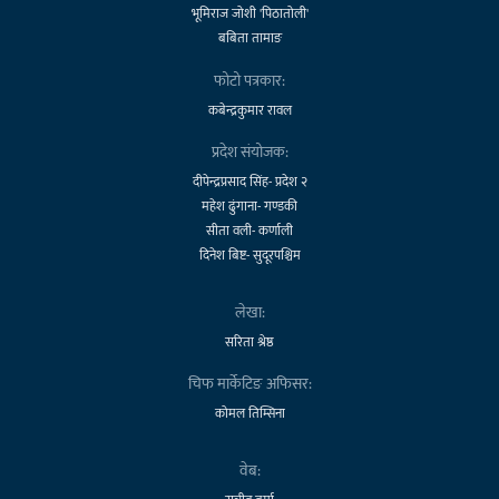
भूमिराज जोशी 'पिठातोली'
बबिता तामाङ
फोटो पत्रकार:
कबेन्द्रकुमार रावल
प्रदेश संयोजक:
दीपेन्द्रप्रसाद सिंह- प्रदेश २
महेश ढुंगाना- गण्डकी
सीता वली- कर्णाली
दिनेश बिष्ट- सुदूरपश्चिम
लेखा:
सरिता श्रेष्ठ
चिफ मार्केटिङ अफिसर:
कोमल तिम्सिना
वेब: