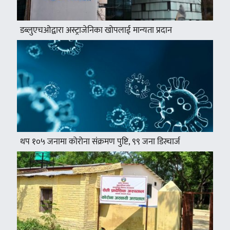
डब्लुएचओद्वारा अस्ट्राजेनिका खोपलाई मान्यता प्रदान
थप १०५ जनामा कोरोना संक्रमण पुष्टि, ९९ जना डिस्चार्ज