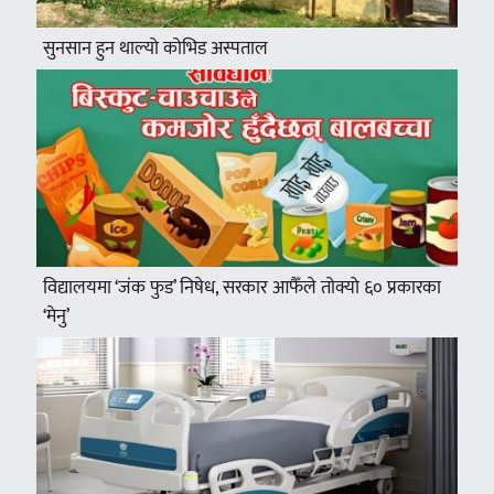
सुनसान हुन थाल्यो कोभिड अस्पताल
विद्यालयमा ‘जंक फुड’ निषेध, सरकार आफैँले तोक्यो ६० प्रकारका
‘मेनु’