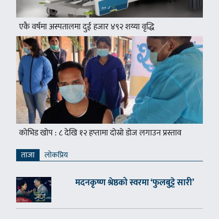
एकै वर्षमा अस्पतालमा दुई हजार ४९२ शय्या वृद्धि
कोभिड खोप : ८ देखि १२ हप्तामा दोस्रो डोज लगाउन प्रस्ताव
ताजा
लाेकप्रिय
मदनकृष्ण श्रेष्ठको स्वरमा ‘फुलबुट्टे सारी’