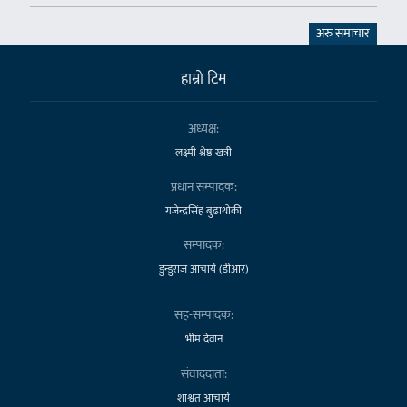
अरु समाचार
हाम्राे टिम
अध्यक्ष:
लक्ष्मी श्रेष्ठ खत्री
प्रधान सम्पादक:
गजेन्द्रसिंह बुढाथोकी
सम्पादक:
डुन्डुराज आचार्य (डीआर)
सह-सम्पादक:
भीम देवान
संवाददाता:
शाश्वत आचार्य