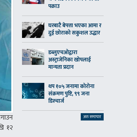
पक्राउ
घरबाटै बेपत्ता भएका आमा र
दुई छोराको सकुशल उद्धार
डब्लुएचओद्वारा
अस्ट्राजेनिका खोपलाई
मान्यता प्रदान
थप १०५ जनामा कोरोना
संक्रमण पुष्टि, ९९ जना
डिस्चार्ज
 लगाउन
अरु समाचार
खि १२