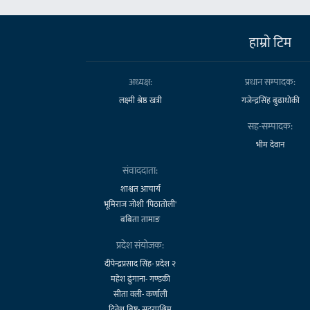
हाम्राे टिम
अध्यक्ष:
प्रधान सम्पादक:
लक्ष्मी श्रेष्ठ खत्री
गजेन्द्रसिंह बुढाथोकी
सह-सम्पादक:
भीम देवान
संवाददाता:
शाश्वत आचार्य
भूमिराज जोशी 'पिठातोली'
बबिता तामाङ
प्रदेश संयोजक:
दीपेन्द्रप्रसाद सिंह- प्रदेश २
महेश ढुंगाना- गण्डकी
सीता वली- कर्णाली
दिनेश बिष्ट- सुदूरपश्चिम