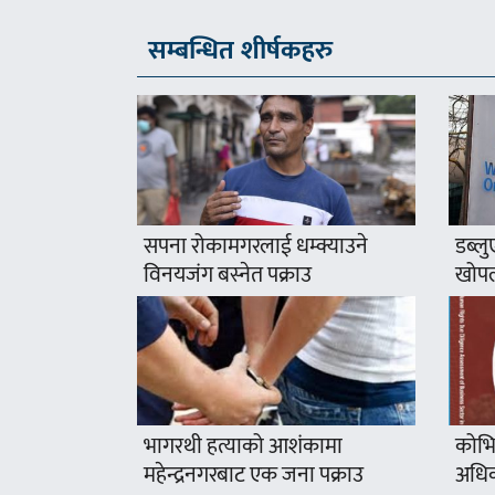
सम्बन्धित शीर्षकहरु
सपना रोकामगरलाई धम्क्याउने
डब्लु
विनयजंग बस्नेत पक्राउ
खोपला
भागरथी हत्याको आशंकामा
कोभि
महेन्द्रनगरबाट एक जना पक्राउ
अधिक