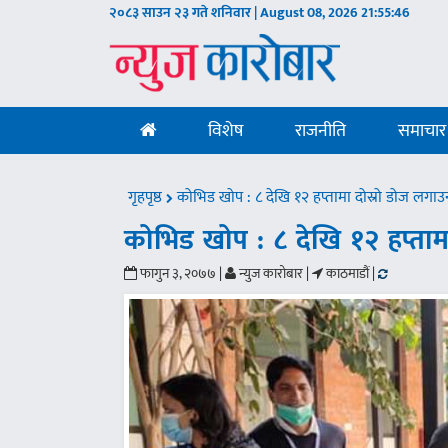
२०८३ साउन २३ गते शनिवार | August 08, 2026
21:55:47
विशेष
राजनीति
समाचार
गृहपृष्ठ
कोभिड खोप : ८ देखि १२ हप्तामा दोस्रो डोज लगाउन 
कोभिड खोप : ८ देखि १२ हप्तामा
फागुन ३, २०७७ |
न्युज कारोबार |
काठमाडौं |