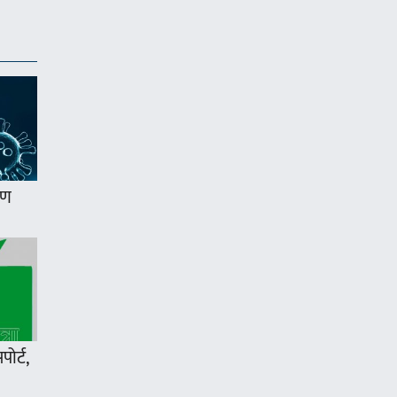
मण
ोर्ट,