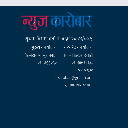
सूचना बिभाग दर्ता नं. ४६४-२०७४/०७५
मुख्य कार्यालय
कर्पाेरेट कार्यालय
कौशलटार, भक्तपुर, नेपाल
मध्य बानेश्वर, काठमाडौँ
०१-५१३३०६०
०१-४४७१४६८,
४४७८१३१
nkarobar@gmail.com
न्युज कारोबार डट कम