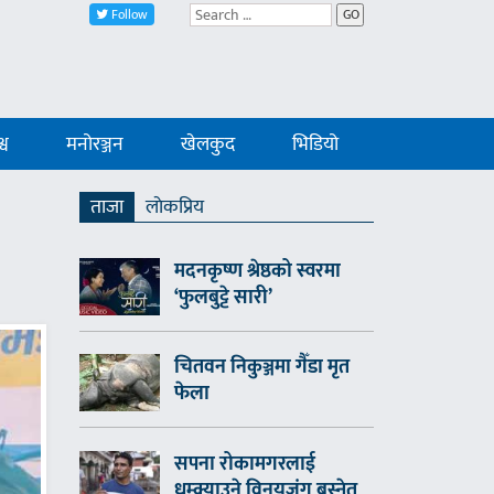
Follow
GO
्व
मनोरञ्जन
खेलकुद
भिडियो
ताजा
लाेकप्रिय
मदनकृष्ण श्रेष्ठको स्वरमा
‘फुलबुट्टे सारी’
चितवन निकुञ्जमा गैँडा मृत
फेला
सपना रोकामगरलाई
धम्क्याउने विनयजंग बस्नेत