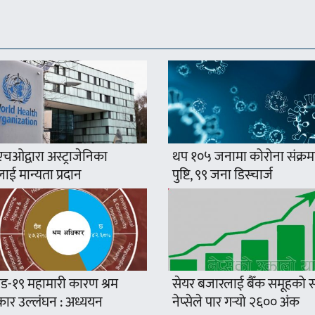
एचओद्वारा अस्ट्राजेनिका
थप १०५ जनामा कोरोना संक्र
ई मान्यता प्रदान
पुष्टि, ९९ जना डिस्चार्ज
ड-१९ महामारी कारण श्रम
सेयर बजारलाई बैँक समूहको सप
ार उल्लंघन : अध्ययन
नेप्सेले पार गर्‍यो २६०० अंक