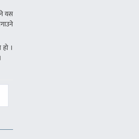
भने यस
लगाउने
ो हो ।
।