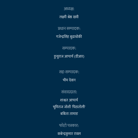
अध्यक्ष:
लक्ष्मी श्रेष्ठ खत्री
प्रधान सम्पादक:
गजेन्द्रसिंह बुढाथोकी
सम्पादक:
डुन्डुराज आचार्य (डीआर)
सह-सम्पादक:
भीम देवान
संवाददाता:
शाश्वत आचार्य
भूमिराज जोशी 'पिठातोली'
बबिता तामाङ
फोटो पत्रकार:
कबेन्द्रकुमार रावल