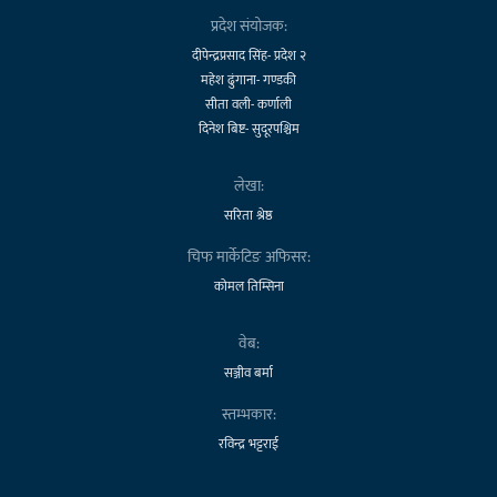
प्रदेश संयोजक:
दीपेन्द्रप्रसाद सिंह- प्रदेश २
महेश ढुंगाना- गण्डकी
सीता वली- कर्णाली
दिनेश बिष्ट- सुदूरपश्चिम
लेखा:
सरिता श्रेष्ठ
चिफ मार्केटिङ अफिसर:
कोमल तिम्सिना
वेब:
सञ्जीव बर्मा
स्तम्भकार:
रविन्द्र भट्टराई