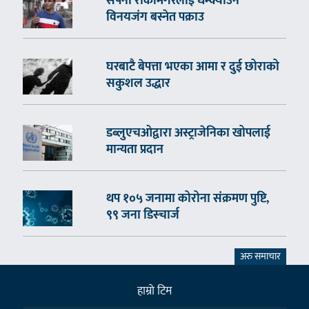
सपना रोकामगरलाई धम्क्याउने
विनयजंग बस्नेत पक्राउ
घरबाटै बेपत्ता भएका आमा र दुई छोराको
सकुशल उद्धार
डब्लुएचओद्वारा अस्ट्राजेनिका खोपलाई
मान्यता प्रदान
थप १०५ जनामा कोरोना संक्रमण पुष्टि,
९९ जना डिस्चार्ज
अरु समाचार
हाम्राे टिम