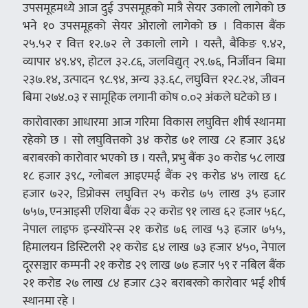
उपसमूहमध्ये आज दुई उपसमूहको मात्रै सेयर उकालो लागेको छ
भने १० उपसमूहको सेयर ओरालो लागेको छ । विकास बैंक
२५.५२ र वित्त १२.७२ ले उकालो लागे । यस्तै, बैंकिङ ९.४२,
व्यापार ४९.४९, होटल ३२.८६, जलविद्युत् २९.७६, निर्जीवन बिमा
२३७.१४, उत्पादन ९८.९४, अन्य ३३.६८, लघुवित्त १२८.२४, जीवन
बिमा २७४.०३ र सामूहिक लगानी कोष ०.०२ अंकले घटेको छ ।
कारोवारका आधारमा आज गरिमा विकास लघुवित्त शीर्ष स्थानमा
रहेको छ । सो लघुवित्तको ३४ करोड ७१ लाख ८२ हजार ३६४
बराबरको कारोवार भएको छ । यस्तै, प्रभु बैंक ३० करोड ५८ लाख
१८ हजार ३९८, ग्लोबल आइएमई बैंक २९ करोड ४५ लाख ६८
हजार ७२२, डिप्रोक्स लघुवित्त २५ करोड ७५ लाख ३५ हजार
७५७, एनआइसी एशिया बैंक २२ करोड ९१ लाख ६२ हजार ५६८,
नेपाल लाइफ इन्स्योरेन्स २१ करोड ७६ लाख ५३ हजार ७५५,
हिमालयन डिस्टिलरी २१ करोड ६४ लाख ७३ हजार ४५०, नेपाल
दूरसञ्चार कम्पनी २१ करोड २९ लाख ७७ हजार ५९ र नबिल बैंक
२१ करोड २७ लाख ८४ हजार ८३२ बराबरको कारोवार भई शीर्ष
स्थानमा रहे ।