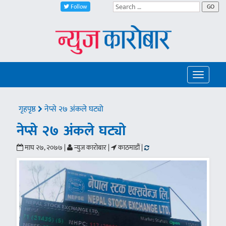
Follow
GO
Toggle
navigatio
गृहपृष्ठ
नेप्से २७ अंकले घट्यो
नेप्से २७ अंकले घट्यो
माघ २७, २०७७ |
न्युज कारोबार |
काठमाडौं |