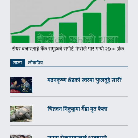
सेयर बजारलाई बैँक समूहको सपोर्ट, नेप्सेले पार गर्‍यो २६०० अंक
ताजा
लाेकप्रिय
मदनकृष्ण श्रेष्ठको स्वरमा ‘फुलबुट्टे सारी’
चितवन निकुञ्जमा गैँडा मृत फेला