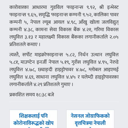
कारोवारका आधारमा गुडविल फाइनान्स ९.९२, श्री इन्भेस्ट
फाइनान्स ९.६५, समृद्धि फाइनान्स कम्पनी ९.५२, कालिका पावर
कम्पनी ५, नेपाल ल्यूब आयल ४.९८, आँखु खोला जलविद्युत्
कम्पनी ४.३८, कामना सेवा विकास बैंक ४.२१, गरिमा विकास
लघुवित्त ३.१३ र महालक्ष्मी विकास बैंकका लगानीकर्ताले २.०५
प्रतिशतले कमाए ।
त्यस्तै, सर्पोट माइक्रोफाइनान्स ५.८२, निर्धन उत्थान लघुवित्त
५.८१, माउण्टेन इनर्जी नेपाल ५.१९, गुराँस लघुवित्त ४.९५, नेरुडे
लघुवित्त ४.७८, छ्याङ्दी हाइड्रोपावर ४.७८, ग्लोबल आइएमई
लघुवित्त ४.६९, साधाना लघुवित्त ४.४५ र घलेम्दी हाइड्रोपावरका
लगानीकर्ताले ४.२९ प्रतिशतले गुमाए ।
प्रकाशित समय १८:३८ बजे
पछिल्लाे
अघिल्लाे
शिक्षकलाई पनि
नेसनल जोग्राफिकको
-
-
कोरोनाविरूद्धको खोप
वृत्तचित्रमा नेपाली