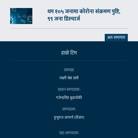
थप १०५ जनामा कोरोना संक्रमण पुष्टि,
९९ जना डिस्चार्ज
अरु समाचार
हाम्राे टिम
अध्यक्ष:
लक्ष्मी श्रेष्ठ खत्री
प्रधान सम्पादक:
गजेन्द्रसिंह बुढाथोकी
सम्पादक:
डुन्डुराज आचार्य (डीआर)
सह-सम्पादक: