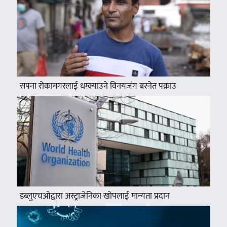
सपना रोकामगरलाई धम्क्याउने विनयजंग बस्नेत पक्राउ
डब्लुएचओद्वारा अस्ट्राजेनिका खोपलाई मान्यता प्रदान