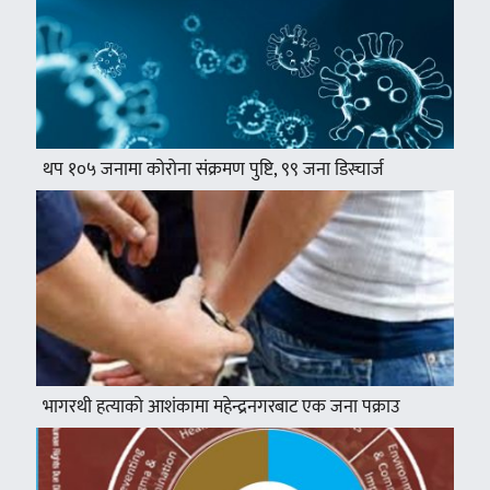
थप १०५ जनामा कोरोना संक्रमण पुष्टि, ९९ जना डिस्चार्ज
भागरथी हत्याको आशंकामा महेन्द्रनगरबाट एक जना पक्राउ