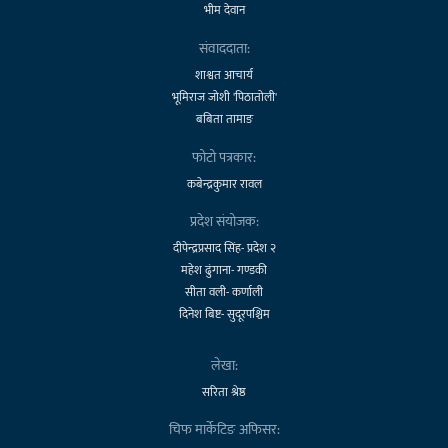
भीम देवान
संवाददाता:
शाश्वत आचार्य
भूमिराज जोशी 'पिठातोली'
बबिता तामाङ
फोटो पत्रकार:
कबेन्द्रकुमार रावल
प्रदेश संयोजक:
दीपेन्द्रप्रसाद सिंह- प्रदेश २
महेश ढुंगाना- गण्डकी
सीता वली- कर्णाली
दिनेश बिष्ट- सुदूरपश्चिम
लेखा:
सरिता श्रेष्ठ
चिफ मार्केटिङ अफिसर: