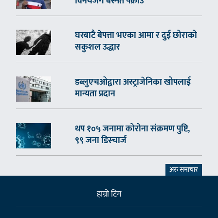
विनयजंग बस्नेत पक्राउ
घरबाटै बेपत्ता भएका आमा र दुई छोराको
सकुशल उद्धार
डब्लुएचओद्वारा अस्ट्राजेनिका खोपलाई
मान्यता प्रदान
थप १०५ जनामा कोरोना संक्रमण पुष्टि,
९९ जना डिस्चार्ज
अरु समाचार
हाम्राे टिम