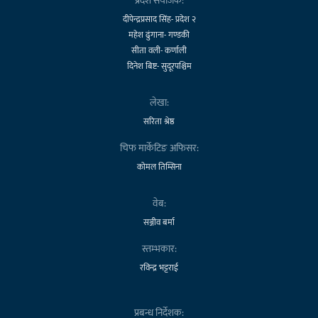
प्रदेश संयोजक:
दीपेन्द्रप्रसाद सिंह- प्रदेश २
महेश ढुंगाना- गण्डकी
सीता वली- कर्णाली
दिनेश बिष्ट- सुदूरपश्चिम
लेखा:
सरिता श्रेष्ठ
चिफ मार्केटिङ अफिसर:
कोमल तिम्सिना
वेब:
सञ्जीव बर्मा
स्तम्भकार:
रविन्द्र भट्टराई
प्रबन्ध निर्देशक: