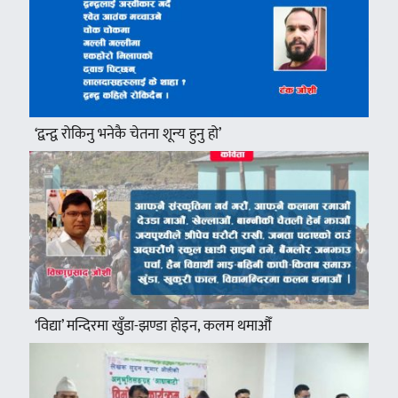
‘द्वन्द्व रोकिनु भनेकै चेतना शून्य हुनु हो’
‘विद्या’ मन्दिरमा खुँडा-झण्डा होइन, कलम थमाऔँ