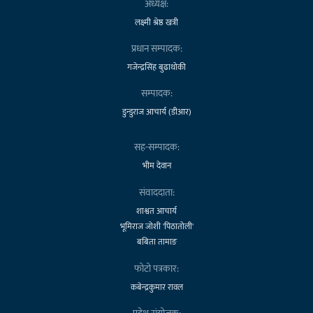
अध्यक्ष:
लक्ष्मी श्रेष्ठ खत्री
प्रधान सम्पादक:
गजेन्द्रसिंह बुढाथोकी
सम्पादक:
डुन्डुराज आचार्य (डीआर)
सह-सम्पादक:
भीम देवान
संवाददाता:
शाश्वत आचार्य
भूमिराज जोशी 'पिठातोली'
बबिता तामाङ
फोटो पत्रकार:
कबेन्द्रकुमार रावल