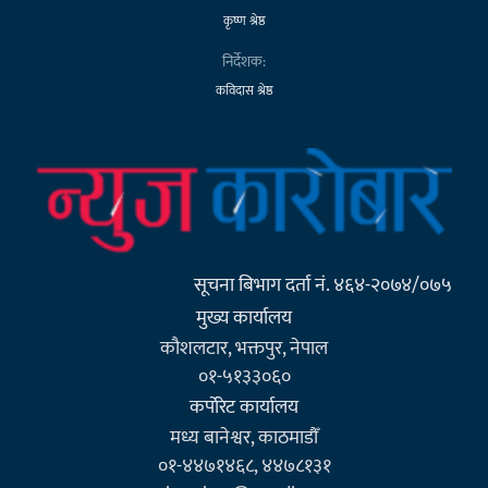
कृष्ण श्रेष्ठ
निर्देशक:
कविदास श्रेष्ठ
सूचना बिभाग दर्ता नं. ४६४-२०७४/०७५
मुख्य कार्यालय
कौशलटार, भक्तपुर, नेपाल
०१-५१३३०६०
कर्पाेरेट कार्यालय
मध्य बानेश्वर, काठमाडौँ
०१-४४७१४६८, ४४७८१३१