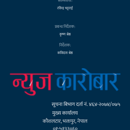
स्तम्भकार:
रविन्द्र भट्टराई
प्रबन्ध निर्देशक:
कृष्ण श्रेष्ठ
निर्देशक:
कविदास श्रेष्ठ
सूचना बिभाग दर्ता नं. ४६४-२०७४/०७५
मुख्य कार्यालय
कौशलटार, भक्तपुर, नेपाल
०१-५१३३०६०