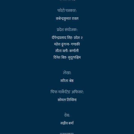
फोटो पत्रकार:
कबेन्द्रकुमार रावल
प्रदेश संयोजक:
दीपेन्द्रप्रसाद सिंह- प्रदेश २
महेश ढुंगाना- गण्डकी
सीता वली- कर्णाली
दिनेश बिष्ट- सुदूरपश्चिम
लेखा:
सरिता श्रेष्ठ
चिफ मार्केटिङ अफिसर:
कोमल तिम्सिना
वेब:
सञ्जीव बर्मा