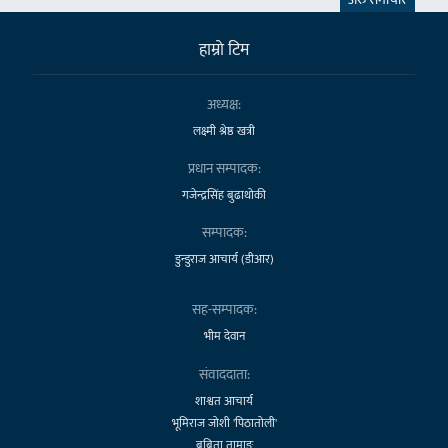
हाम्राे टिम
अध्यक्ष:
लक्ष्मी श्रेष्ठ खत्री
प्रधान सम्पादक:
गजेन्द्रसिंह बुढाथोकी
सम्पादक:
डुन्डुराज आचार्य (डीआर)
सह-सम्पादक:
भीम देवान
संवाददाता:
शाश्वत आचार्य
भूमिराज जोशी 'पिठातोली'
बबिता तामाङ