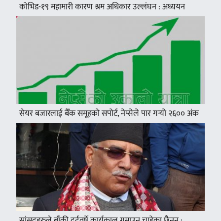
कोभिड-१९ महामारी कारण श्रम अधिकार उल्लंघन : अध्ययन
सेयर बजारलाई बैँक समूहको सपोर्ट, नेप्सेले पार गर्‍यो २६०० अंक
सांसदहरुले बाँकी दुईवर्षे कार्यकाल गुमाउन चाहेका छैनन् :