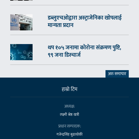
डब्लुएचओद्वारा अस्ट्राजेनिका खोपलाई
मान्यता प्रदान
थप १०५ जनामा कोरोना संक्रमण पुष्टि,
९९ जना डिस्चार्ज
अरु समाचार
हाम्राे टिम
अध्यक्ष:
लक्ष्मी श्रेष्ठ खत्री
प्रधान सम्पादक:
गजेन्द्रसिंह बुढाथोकी