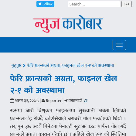
Follow
GO
Toggle
navigatio
गृहपृष्ठ
फेरि फ्रान्सकाे अग्रता, फाइनल खेल २-१ काे अवस्थामा
फेरि फ्रान्सकाे अग्रता, फाइनल खेल
२-१ काे अवस्थामा
असार ३१, २०७५ |
Reporter |
काठमाडौं |
रूसमा जारी विश्वकप फाइनलमा सुरूवाती अग्रता लिएकाे
फ्रान्सलार्इ राेक्दै क्राेएसियाले बराबरी गाेल फर्काएकाे थियाे ।
तर, पुन ३७ अाैं मिनेटमा पेनाल्टी सुटाअाउट मार्फत गाेल गर्दै
फ्रान्सले अग्रता कायम गरेकाे छ । अहिले खेल २-१ काे स्थितिमा