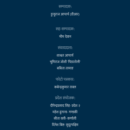
सम्पादक:
डुन्डुराज आचार्य (डीआर)
सह-सम्पादक:
भीम देवान
संवाददाता:
शाश्वत आचार्य
भूमिराज जोशी 'पिठातोली'
बबिता तामाङ
फोटो पत्रकार:
कबेन्द्रकुमार रावल
प्रदेश संयोजक:
दीपेन्द्रप्रसाद सिंह- प्रदेश २
महेश ढुंगाना- गण्डकी
सीता वली- कर्णाली
दिनेश बिष्ट- सुदूरपश्चिम