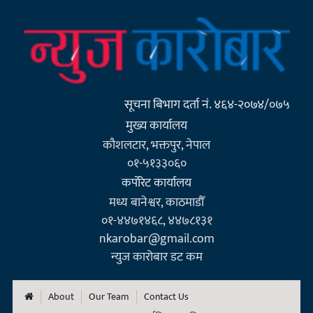
सूचना बिभाग दर्ता नं. ४६४-२०७४/०७५
मुख्य कार्यालय
कौशलटार, भक्तपुर, नेपाल
०१-५१३३०६०
कर्पाेरेट कार्यालय
मध्य बानेश्वर, काठमाडौँ
०१-४४७१४६८, ४४७८१३१
nkarobar@gmail.com
न्युज कारोबार डट कम
About
Our Team
Contact Us