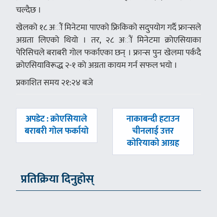
चल्दैछ ।
खेलको १८ अौं मिनेटमा पाएको फ्रिकिको सदुपयोग गर्दै फ्रान्सले
अग्रता लिएको थियाे । तर, २८ अाैं मिनेटमा क्राेएसियाका
पेरिसिचले बराबरी गाेल फर्काएका छन् । फ्रान्स पुन खेलमा पर्कदै
क्राेएसियाविरूद्ध २-१ काे अग्रता कायम गर्न सफल भयाे ।
प्रकाशित समय २१:२४ बजे
पछिल्लाे
अघिल्लाे
अपडेट : क्राेएसियाले
नाकाबन्दी हटाउन
-
-
बराबरी गाेल फर्कायाे
चीनलाई उत्तर
कोरियाको आग्रह
प्रतिक्रिया दिनुहोस्