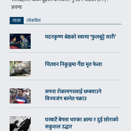
प्रचण्ड
ताजा
लाेकप्रिय
मदनकृष्ण श्रेष्ठको स्वरमा ‘फुलबुट्टे सारी’
चितवन निकुञ्जमा गैँडा मृत फेला
सपना रोकामगरलाई धम्क्याउने
विनयजंग बस्नेत पक्राउ
घरबाटै बेपत्ता भएका आमा र दुई छोराको
सकुशल उद्धार