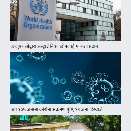
डब्लुएचओद्वारा अस्ट्राजेनिका खोपलाई मान्यता प्रदान
थप १०५ जनामा कोरोना संक्रमण पुष्टि, ९९ जना डिस्चार्ज