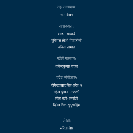
सह-सम्पादक:
भीम देवान
संवाददाता:
शाश्वत आचार्य
भूमिराज जोशी 'पिठातोली'
बबिता तामाङ
फोटो पत्रकार:
कबेन्द्रकुमार रावल
प्रदेश संयोजक:
दीपेन्द्रप्रसाद सिंह- प्रदेश २
महेश ढुंगाना- गण्डकी
सीता वली- कर्णाली
दिनेश बिष्ट- सुदूरपश्चिम
लेखा:
सरिता श्रेष्ठ