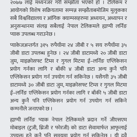
२०७७ लाई मध्यनजर गरी सम्झौता भएको हो । टेलिकम र
आयोगको विशेष सक्रियतामा सम्पन्न सम्झौताबमोजिम मुलुकका
सबै विश्वविद्यालय र आंगिक क्याम्पसहरुमा अध्ययन, अध्यापन र
अनुसन्धानमा संलग्न सबैलाई नेपाल टेलिकमले ह्याप्पी लर्निङ
प्याक उपलब्ध गराउनेछ ।
प्याकेजअन्तर्गत ३१५ रुपैयाँमा २४ जीबी र ५ सय रुपैयाँमा ३५
जीबी डाटा उपलब्ध हुनेछ । २४ जीबी डाटामध्ये २० जीबी डाटा
जुम, माइक्रोसफ्ट टिम्स र गुगल मिटमा ई–लर्निङ एप्लिकेसन
प्रयोग गर्नका लागि र बाँकी ४ जीबी डाटा अन्य कुनै पनि
एप्लिकेसन प्रयोग गर्न उपयोग गर्न सकिनेछ । यसैगरी ३५ जीबी
डाटामध्ये ३० जीबी डाटा जुम, माइक्रोसफ्ट टिम्स र गुगल मिटमा
ई–लर्निङ एप्लिकेसन प्रयोग गर्नका लागि र बाँकी ५ जीबी डाटा
अन्य कुनै पनि एप्लिकेसन प्रयोग गर्न उपयोग गर्न सकिने
कम्पनीले जनाएको छ ।
ह्याप्पी लर्निङ प्याक नेपाल टेलिकमले प्रदान गर्ने जीएसएम
मोबाइल (टुजी, थ्रिजी र फोरजी) को डाटा सेवामार्फत आफूलाई
उपयुक्त हुने कुनै पनि समयमा प्रयोग गर्न सकिनेछ । यी दुवै