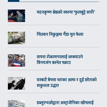
मदनकृष्ण श्रेष्ठको स्वरमा ‘फुलबुट्टे सारी’
चितवन निकुञ्जमा गैँडा मृत फेला
सपना रोकामगरलाई धम्क्याउने
विनयजंग बस्नेत पक्राउ
घरबाटै बेपत्ता भएका आमा र दुई छोराको
सकुशल उद्धार
डब्लुएचओद्वारा अस्ट्राजेनिका खोपलाई