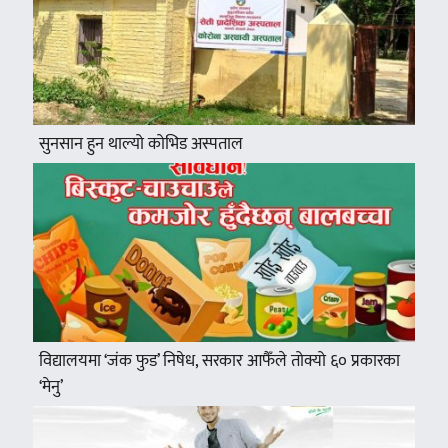
सुनसान हुन थाल्यो कोभिड अस्पताल
विद्यालयमा ‘जंक फुड’ निषेध, सरकार आफैँले तोक्यो ६० प्रकारका
‘मेनु’