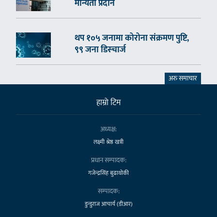
मान्यता प्रदान
थप १०५ जनामा कोरोना संक्रमण पुष्टि,
९९ जना डिस्चार्ज
अरु समाचार
हाम्राे टिम
अध्यक्ष:
लक्ष्मी श्रेष्ठ खत्री
प्रधान सम्पादक:
गजेन्द्रसिंह बुढाथोकी
सम्पादक:
डुन्डुराज आचार्य (डीआर)