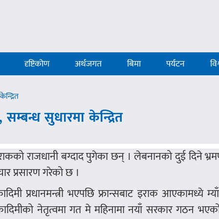
दृष्टिकोण
अर्थजगत
बिमा
पर्यटन
विश
ेन्द्रित
, सम्बन्ध सुधारमा केन्द्रित
बार इराकको राजधानी बग्दाद पुगेका छन् । लेबनानको दुई दिने भ्
र प्रसारण गरेको छ ।
ादिमी प्रधानमन्त्री भएपछि फ्रान्सबाट इराक आएकामध्ये म्याँक
ा कादिमीको नेतृत्वमा गत मे महिनामा नयाँ सरकार गठन भएक