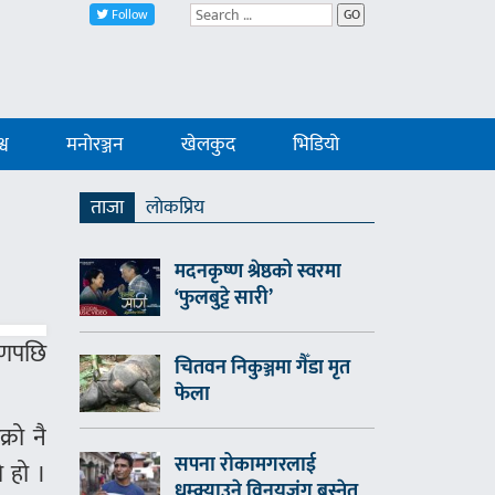
Follow
GO
्व
मनोरञ्जन
खेलकुद
भिडियो
ताजा
लाेकप्रिय
मदनकृष्ण श्रेष्ठको स्वरमा
‘फुलबुट्टे सारी’
रमणपछि
चितवन निकुञ्जमा गैँडा मृत
फेला
्रो नै
सपना रोकामगरलाई
ो हो ।
धम्क्याउने विनयजंग बस्नेत