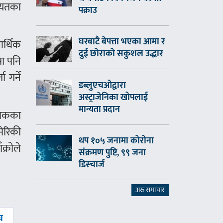
गायतका
पक्राउ
घरबाटै बेपत्ता भएका आमा र
र्थिक
दुई छोराको सकुशल उद्धार
मा पनि
 गर्ने
डब्लुएचओद्वारा
अस्ट्राजेनिका खोपलाई
मान्यता प्रदान
इराकका
ेरिकी
थप १०५ जनामा कोरोना
क्रोले
संक्रमण पुष्टि, ९९ जना
डिस्चार्ज
अरु समाचार
च