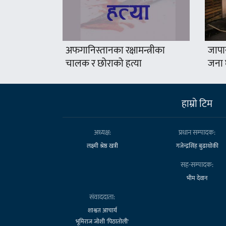
अफगानिस्तानका रक्षामन्त्रीका
जापा
चालक र छोराको हत्या
जना 
हाम्राे टिम
अध्यक्ष:
प्रधान सम्पादक:
लक्ष्मी श्रेष्ठ खत्री
गजेन्द्रसिंह बुढाथोकी
सह-सम्पादक:
भीम देवान
संवाददाता:
शाश्वत आचार्य
भूमिराज जोशी 'पिठातोली'