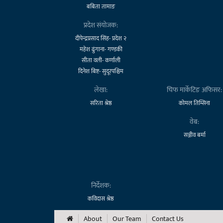
बबिता तामाङ
प्रदेश संयोजक:
दीपेन्द्रप्रसाद सिंह- प्रदेश २
महेश ढुंगाना- गण्डकी
सीता वली- कर्णाली
दिनेश बिष्ट- सुदूरपश्चिम
लेखा:
चिफ मार्केटिङ अफिसर:
सरिता श्रेष्ठ
कोमल तिम्सिना
वेब:
सञ्जीव बर्मा
निर्देशक:
कविदास श्रेष्ठ
About
Our Team
Contact Us