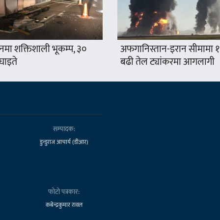
नमा शक्तिशाली भूकम्प, ३०
अफगानिस्तान-इरान सीमामा 
घाइते
बढी तेल ट्यांकरमा आगलागी
सम्पादक:
डुन्डुराज आचार्य (डीआर)
फोटो पत्रकार:
कबेन्द्रकुमार रावल