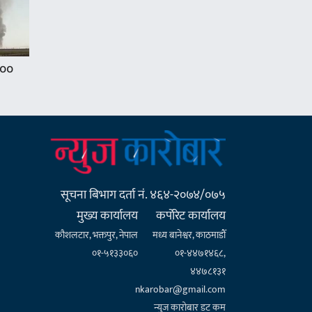
१००
सूचना बिभाग दर्ता नं. ४६४-२०७४/०७५
मुख्य कार्यालय
कर्पाेरेट कार्यालय
कौशलटार, भक्तपुर, नेपाल
मध्य बानेश्वर, काठमाडौँ
०१-५१३३०६०
०१-४४७१४६८,
४४७८१३१
nkarobar@gmail.com
न्युज कारोबार डट कम