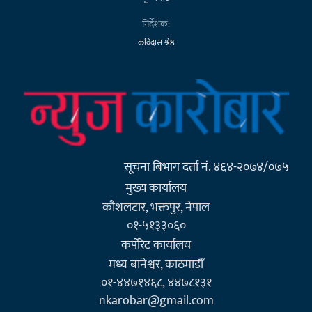
निर्देशक:
कविदास श्रेष्ठ
सूचना बिभाग दर्ता नं. ४६४-२०७४/०७५
मुख्य कार्यालय
कौशलटार, भक्तपुर, नेपाल
०१-५१३३०६०
कर्पाेरेट कार्यालय
मध्य बानेश्वर, काठमाडौँ
०१-४४७१४६८, ४४७८१३१
nkarobar@gmail.com