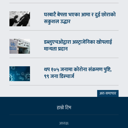
घरबाटै बेपत्ता भएका आमा र दुई छोराको
सकुशल उद्धार
डब्लुएचओद्वारा अस्ट्राजेनिका खोपलाई
मान्यता प्रदान
थप १०५ जनामा कोरोना संक्रमण पुष्टि,
९९ जना डिस्चार्ज
अरु समाचार
हाम्राे टिम
अध्यक्ष: