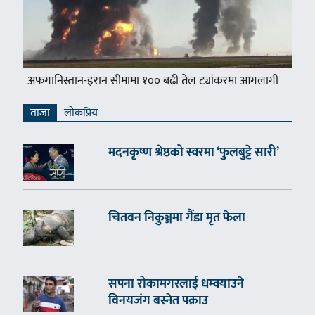
अफगानिस्तान-इरान सीमामा १०० बढी तेल ट्यांकरमा आगलागी
ताजा
लाेकप्रिय
मदनकृष्ण श्रेष्ठको स्वरमा ‘फुलबुट्टे सारी’
चितवन निकुञ्जमा गैँडा मृत फेला
सपना रोकामगरलाई धम्क्याउने
विनयजंग बस्नेत पक्राउ