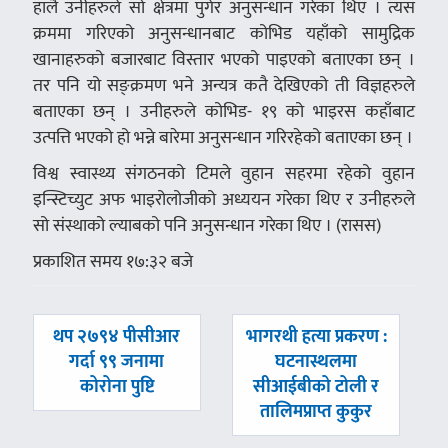
हालै उनीहरुले सो क्षेत्रमा पुगेर अनुसन्धान गरेका थिए । त्यस
क्रममा गरिएको अनुसन्धानबाट कोभिड यहाँको सामुद्रिक
खानाहरुको बजारबाट विस्तार भएको पाइएको बताएका छन् ।
तर पनि यो सङ्क्रमण भने अन्यत्र कतै देखिएको ती विज्ञहरुले
बताएका छन् । उनीहरुले कोभिड- १९ को भाइरस कहाँबाट
उत्पत्ति भएको हो भन्ने बारेमा अनुसन्धान गरिरहेको बताएका छन् ।
विश्व स्वास्थ्य संगठनको टिमले वुहान सहरमा रहेको वुहान
इन्स्टिच्युट अफ भाइरोलोजीको अध्ययन गरेका थिए र उनीहरुले
सो संस्थाको ल्याबको पनि अनुसन्धान गरेका थिए । (रासस)
प्रकाशित समय १७:३२ बजे
पछिल्लाे
अघिल्लाे
थप २७९४ पीसीआर
भागरथी हत्या प्रकरण :
-
-
गर्दा ९९ जनामा
घटनास्थलमा
कोरोना पुष्टि
सीआईबीको टोली र
तालिमप्राप्त कुकुर