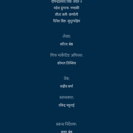
दीपेन्द्रप्रसाद सिंह- प्रदेश २
महेश ढुंगाना- गण्डकी
सीता वली- कर्णाली
दिनेश बिष्ट- सुदूरपश्चिम
लेखा:
सरिता श्रेष्ठ
चिफ मार्केटिङ अफिसर:
कोमल तिम्सिना
वेब:
सञ्जीव बर्मा
स्तम्भकार:
रविन्द्र भट्टराई
प्रबन्ध निर्देशक:
कृष्ण श्रेष्ठ