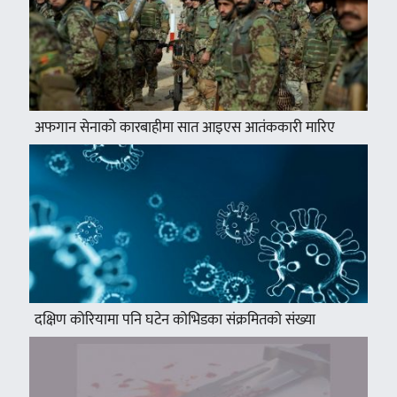
अफगान सेनाको कारबाहीमा सात आइएस आतंककारी मारिए
दक्षिण कोरियामा पनि घटेन कोभिडका संक्रमितको संख्या