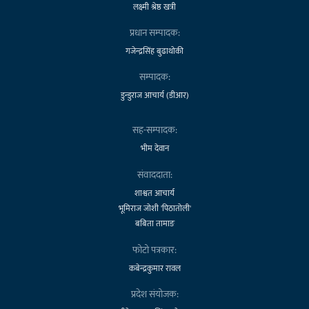
लक्ष्मी श्रेष्ठ खत्री
प्रधान सम्पादक:
गजेन्द्रसिंह बुढाथोकी
सम्पादक:
डुन्डुराज आचार्य (डीआर)
सह-सम्पादक:
भीम देवान
संवाददाता:
शाश्वत आचार्य
भूमिराज जोशी 'पिठातोली'
बबिता तामाङ
फोटो पत्रकार:
कबेन्द्रकुमार रावल
प्रदेश संयोजक: