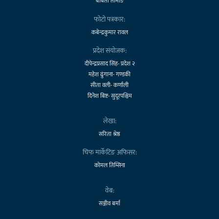
बबिता तामाङ
फोटो पत्रकार:
कबेन्द्रकुमार रावल
प्रदेश संयोजक:
दीपेन्द्रप्रसाद सिंह- प्रदेश २
महेश ढुंगाना- गण्डकी
सीता वली- कर्णाली
दिनेश बिष्ट- सुदूरपश्चिम
लेखा:
सरिता श्रेष्ठ
चिफ मार्केटिङ अफिसर:
कोमल तिम्सिना
वेब:
सञ्जीव बर्मा