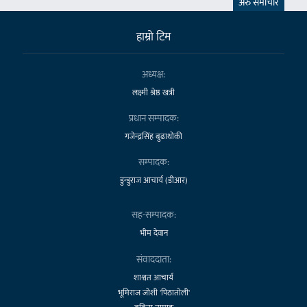
अरु समाचार
हाम्राे टिम
अध्यक्ष:
लक्ष्मी श्रेष्ठ खत्री
प्रधान सम्पादक:
गजेन्द्रसिंह बुढाथोकी
सम्पादक:
डुन्डुराज आचार्य (डीआर)
सह-सम्पादक:
भीम देवान
संवाददाता:
शाश्वत आचार्य
भूमिराज जोशी 'पिठातोली'