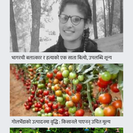
भागरथी बलात्कार र हत्याको एक साता बित्यो, उपलब्धि शून्य
गोलभेँडाको उत्पादनमा वृद्धि : किसानले पाएनन् उचित मूल्य