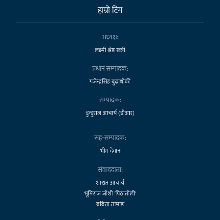
हाम्राे टिम
अध्यक्ष:
लक्ष्मी श्रेष्ठ खत्री
प्रधान सम्पादक:
गजेन्द्रसिंह बुढाथोकी
सम्पादक:
डुन्डुराज आचार्य (डीआर)
सह-सम्पादक:
भीम देवान
संवाददाता:
शाश्वत आचार्य
भूमिराज जोशी 'पिठातोली'
बबिता तामाङ