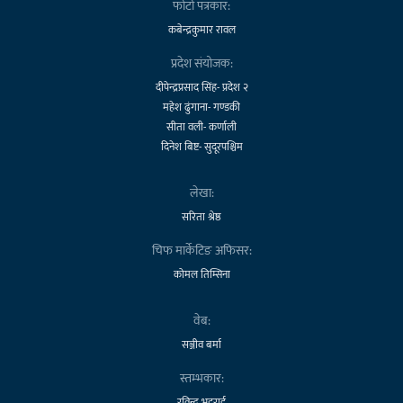
फोटो पत्रकार:
कबेन्द्रकुमार रावल
प्रदेश संयोजक:
दीपेन्द्रप्रसाद सिंह- प्रदेश २
महेश ढुंगाना- गण्डकी
सीता वली- कर्णाली
दिनेश बिष्ट- सुदूरपश्चिम
लेखा:
सरिता श्रेष्ठ
चिफ मार्केटिङ अफिसर:
कोमल तिम्सिना
वेब:
सञ्जीव बर्मा
स्तम्भकार:
रविन्द्र भट्टराई