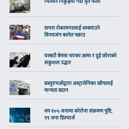
चितवन निकुञ्जमा गैँडा मृत फेला
सपना रोकामगरलाई धम्क्याउने
विनयजंग बस्नेत पक्राउ
घरबाटै बेपत्ता भएका आमा र दुई छोराको
सकुशल उद्धार
डब्लुएचओद्वारा अस्ट्राजेनिका खोपलाई
मान्यता प्रदान
थप १०५ जनामा कोरोना संक्रमण पुष्टि,
९९ जना डिस्चार्ज