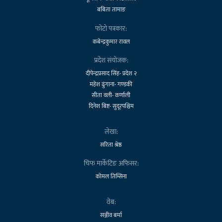
बबिता तामाङ
फोटो पत्रकार:
कबेन्द्रकुमार रावल
प्रदेश संयोजक:
दीपेन्द्रप्रसाद सिंह- प्रदेश २
महेश ढुंगाना- गण्डकी
सीता वली- कर्णाली
दिनेश बिष्ट- सुदूरपश्चिम
लेखा:
सरिता श्रेष्ठ
चिफ मार्केटिङ अफिसर:
कोमल तिम्सिना
वेब:
सञ्जीव बर्मा