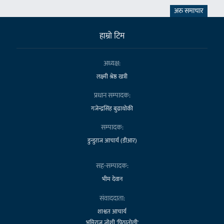
अरु समाचार
हाम्राे टिम
अध्यक्ष:
लक्ष्मी श्रेष्ठ खत्री
प्रधान सम्पादक:
गजेन्द्रसिंह बुढाथोकी
सम्पादक:
डुन्डुराज आचार्य (डीआर)
सह-सम्पादक:
भीम देवान
संवाददाता:
शाश्वत आचार्य
भूमिराज जोशी 'पिठातोली'