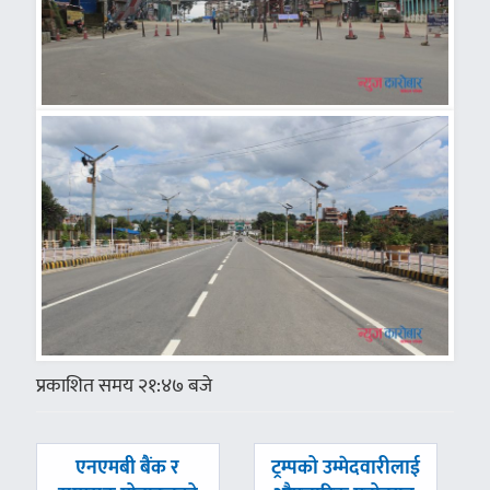
प्रकाशित समय २१:४७ बजे
पछिल्लाे
अघिल्लाे
एनएमबी बैंक र
ट्रम्पको उम्मेदवारीलाई