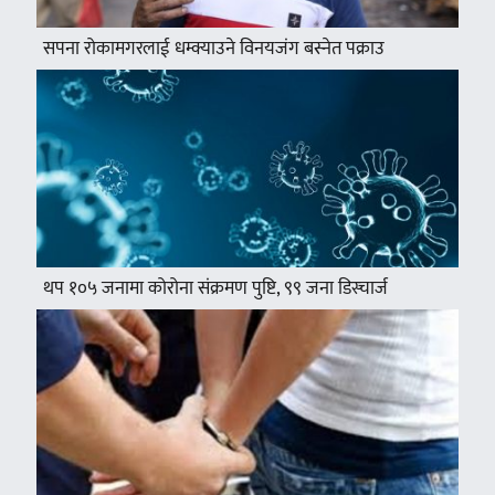
सपना रोकामगरलाई धम्क्याउने विनयजंग बस्नेत पक्राउ
थप १०५ जनामा कोरोना संक्रमण पुष्टि, ९९ जना डिस्चार्ज