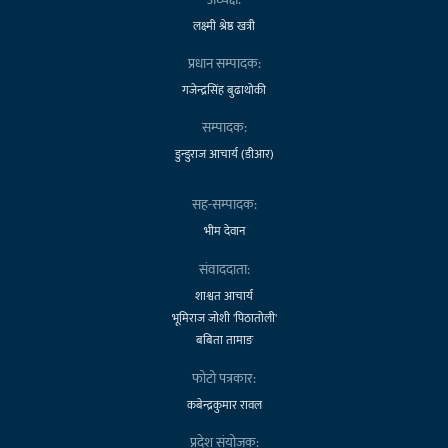
लक्ष्मी श्रेष्ठ खत्री
प्रधान सम्पादक:
गजेन्द्रसिंह बुढाथोकी
सम्पादक:
डुन्डुराज आचार्य (डीआर)
सह-सम्पादक:
भीम देवान
संवाददाता:
शाश्वत आचार्य
भूमिराज जोशी 'पिठातोली'
बबिता तामाङ
फोटो पत्रकार:
कबेन्द्रकुमार रावल
प्रदेश संयोजक: