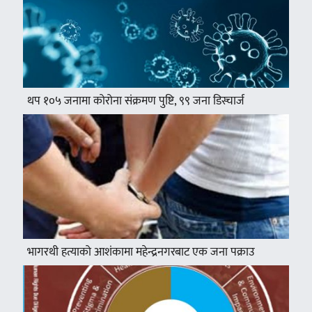
थप १०५ जनामा कोरोना संक्रमण पुष्टि, ९९ जना डिस्चार्ज
भागरथी हत्याको आशंकामा महेन्द्रनगरबाट एक जना पक्राउ