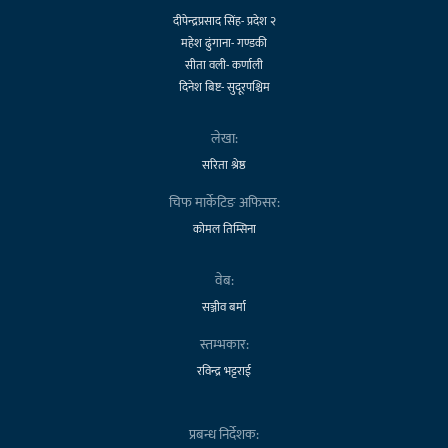
दीपेन्द्रप्रसाद सिंह- प्रदेश २
महेश ढुंगाना- गण्डकी
सीता वली- कर्णाली
दिनेश बिष्ट- सुदूरपश्चिम
लेखा:
सरिता श्रेष्ठ
चिफ मार्केटिङ अफिसर:
कोमल तिम्सिना
वेब:
सञ्जीव बर्मा
स्तम्भकार:
रविन्द्र भट्टराई
प्रबन्ध निर्देशक: