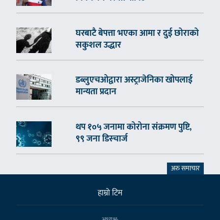
घरबाटै बेपत्ता भएका आमा र दुई छोराको
सकुशल उद्धार
डब्लुएचओद्वारा अस्ट्राजेनिका खोपलाई
मान्यता प्रदान
थप १०५ जनामा कोरोना संक्रमण पुष्टि,
९९ जना डिस्चार्ज
अरु समाचार
हाम्राे टिम
अध्यक्ष: