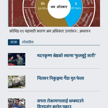
कोभिड-१९ महामारी कारण श्रम अधिकार उल्लंघन : अध्ययन
ताजा
लाेकप्रिय
मदनकृष्ण श्रेष्ठको स्वरमा ‘फुलबुट्टे सारी’
चितवन निकुञ्जमा गैँडा मृत फेला
सपना रोकामगरलाई धम्क्याउने
विनयजंग बस्नेत पक्राउ