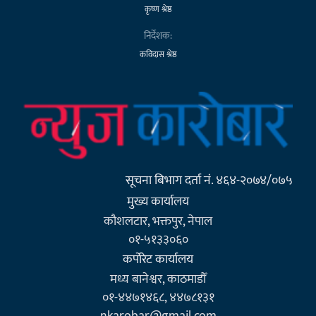
कृष्ण श्रेष्ठ
निर्देशक:
कविदास श्रेष्ठ
सूचना बिभाग दर्ता नं. ४६४-२०७४/०७५
मुख्य कार्यालय
कौशलटार, भक्तपुर, नेपाल
०१-५१३३०६०
कर्पाेरेट कार्यालय
मध्य बानेश्वर, काठमाडौँ
०१-४४७१४६८, ४४७८१३१
nkarobar@gmail.com