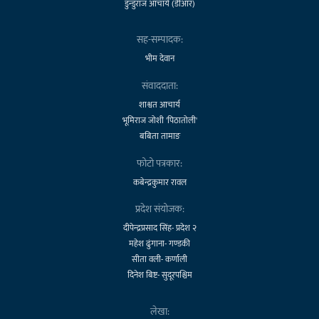
डुन्डुराज आचार्य (डीआर)
सह-सम्पादक:
भीम देवान
संवाददाता:
शाश्वत आचार्य
भूमिराज जोशी 'पिठातोली'
बबिता तामाङ
फोटो पत्रकार:
कबेन्द्रकुमार रावल
प्रदेश संयोजक:
दीपेन्द्रप्रसाद सिंह- प्रदेश २
महेश ढुंगाना- गण्डकी
सीता वली- कर्णाली
दिनेश बिष्ट- सुदूरपश्चिम
लेखा: