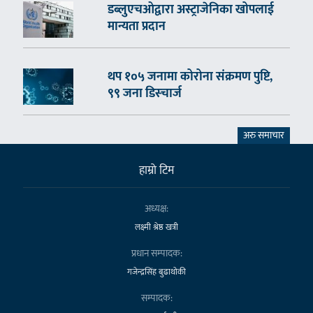
डब्लुएचओद्वारा अस्ट्राजेनिका खोपलाई
मान्यता प्रदान
थप १०५ जनामा कोरोना संक्रमण पुष्टि,
९९ जना डिस्चार्ज
अरु समाचार
हाम्राे टिम
अध्यक्ष:
लक्ष्मी श्रेष्ठ खत्री
प्रधान सम्पादक:
गजेन्द्रसिंह बुढाथोकी
सम्पादक: