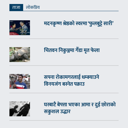
ताजा
लाेकप्रिय
मदनकृष्ण श्रेष्ठको स्वरमा ‘फुलबुट्टे सारी’
चितवन निकुञ्जमा गैँडा मृत फेला
सपना रोकामगरलाई धम्क्याउने
विनयजंग बस्नेत पक्राउ
घरबाटै बेपत्ता भएका आमा र दुई छोराको
सकुशल उद्धार