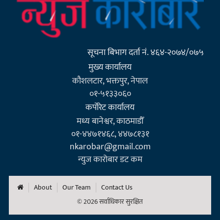
सूचना बिभाग दर्ता नं. ४६४-२०७४/०७५
मुख्य कार्यालय
कौशलटार, भक्तपुर, नेपाल
०१-५१३३०६०
कर्पाेरेट कार्यालय
मध्य बानेश्वर, काठमाडौँ
०१-४४७१४६८, ४४७८१३१
nkarobar@gmail.com
न्युज कारोबार डट कम
About
Our Team
Contact Us
© 2026 सर्वाधिकार सुरक्षित