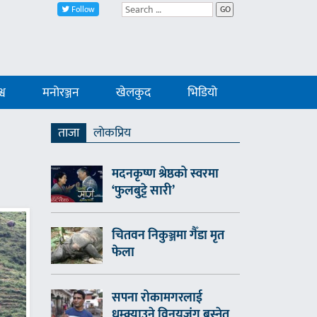
Follow
GO
्व
मनोरञ्जन
खेलकुद
भिडियो
ताजा
लाेकप्रिय
मदनकृष्ण श्रेष्ठको स्वरमा
‘फुलबुट्टे सारी’
चितवन निकुञ्जमा गैँडा मृत
फेला
सपना रोकामगरलाई
धम्क्याउने विनयजंग बस्नेत