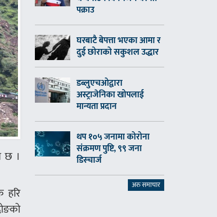
पक्राउ
घरबाटै बेपत्ता भएका आमा र
दुई छोराको सकुशल उद्धार
डब्लुएचओद्वारा
अस्ट्राजेनिका खोपलाई
मान्यता प्रदान
थप १०५ जनामा कोरोना
संक्रमण पुष्टि, ९९ जना
ो छ ।
डिस्चार्ज
अरु समाचार
क हरि
 दोङको