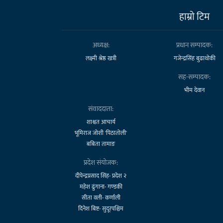
हाम्राे टिम
अध्यक्ष:
प्रधान सम्पादक:
लक्ष्मी श्रेष्ठ खत्री
गजेन्द्रसिंह बुढाथोकी
सह-सम्पादक:
भीम देवान
संवाददाता:
शाश्वत आचार्य
भूमिराज जोशी 'पिठातोली'
बबिता तामाङ
प्रदेश संयोजक:
दीपेन्द्रप्रसाद सिंह- प्रदेश २
महेश ढुंगाना- गण्डकी
सीता वली- कर्णाली
दिनेश बिष्ट- सुदूरपश्चिम