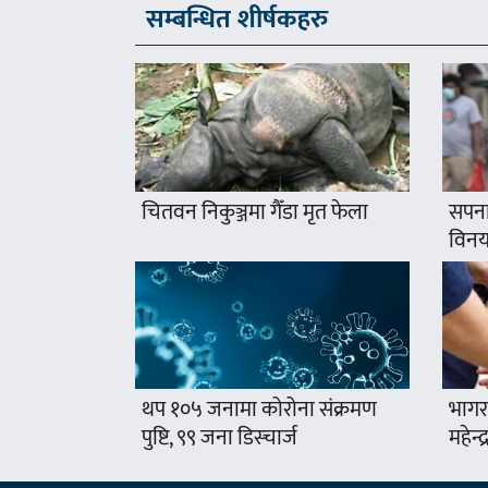
सम्बन्धित शीर्षकहरु
चितवन निकुञ्जमा गैँडा मृत फेला
सपना
विनयज
थप १०५ जनामा कोरोना संक्रमण
भागर
पुष्टि, ९९ जना डिस्चार्ज
महेन्