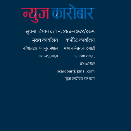
सूचना बिभाग दर्ता नं. ४६४-२०७४/०७५
मुख्य कार्यालय
कर्पाेरेट कार्यालय
कौशलटार, भक्तपुर, नेपाल
मध्य बानेश्वर, काठमाडौँ
०१-५१३३०६०
०१-४४७१४६८,
४४७८१३१
nkarobar@gmail.com
न्युज कारोबार डट कम