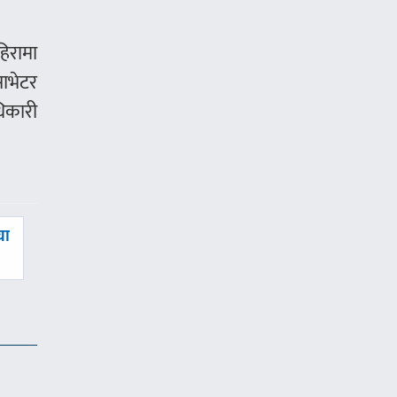
िरामा
ाभेटर
िकारी
घा