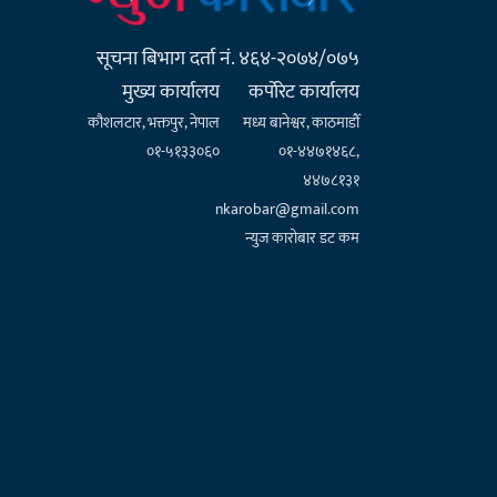
सूचना बिभाग दर्ता नं. ४६४-२०७४/०७५
मुख्य कार्यालय
कर्पाेरेट कार्यालय
कौशलटार, भक्तपुर, नेपाल
मध्य बानेश्वर, काठमाडौँ
०१-५१३३०६०
०१-४४७१४६८,
४४७८१३१
nkarobar@gmail.com
न्युज कारोबार डट कम