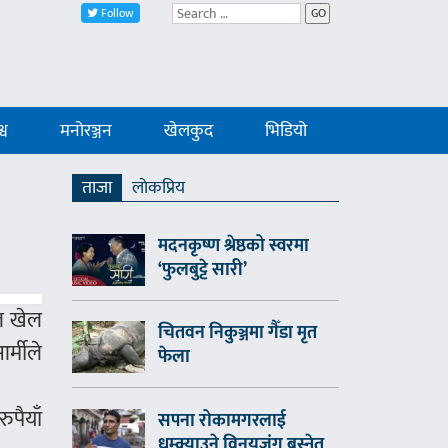
Follow
GO
्व
मनोरञ्जन
खेलकुद
भिडियो
ताजा
लाेकप्रिय
मदनकृष्ण श्रेष्ठको स्वरमा
‘फुलबुट्टे सारी’
नल खेल
चितवन निकुञ्जमा गैँडा मृत
्मीले
फेला
ुपैयाँ
सपना रोकामगरलाई
धम्क्याउने विनयजंग बस्नेत