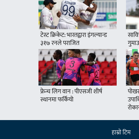
टेस्ट क्रिकेट: भारतद्वारा इंगल्यान्ड
सावि
३१७ रनले पराजित
गुमाउ
फ्रेन्च लिग वान : पीएसजी शीर्ष
पोखरा
स्थानमा फर्कियो
उपाध
रोका
हाम्राे टिम