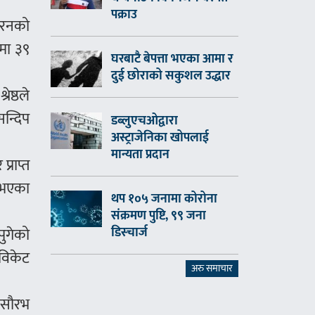
पक्राउ
२ रनको
मा ३९
घरबाटै बेपत्ता भएका आमा र
दुई छोराको सकुशल उद्धार
ेष्ठले
सन्दिप
डब्लुएचओद्वारा
अस्ट्राजेनिका खोपलाई
मान्यता प्रदान
्राप्त
त भएका
थप १०५ जनामा कोरोना
संक्रमण पुष्टि, ९९ जना
डिस्चार्ज
पुगेको
विकेट
अरु समाचार
ा सौरभ