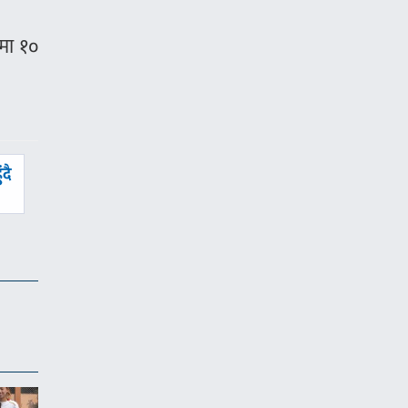
ामा १०
दै