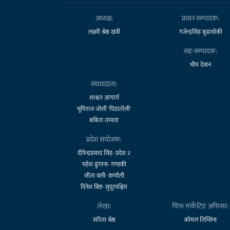
अध्यक्ष:
प्रधान सम्पादक:
लक्ष्मी श्रेष्ठ खत्री
गजेन्द्रसिंह बुढाथोकी
सह-सम्पादक:
भीम देवान
संवाददाता:
शाश्वत आचार्य
भूमिराज जोशी 'पिठातोली'
बबिता तामाङ
प्रदेश संयोजक:
दीपेन्द्रप्रसाद सिंह- प्रदेश २
महेश ढुंगाना- गण्डकी
सीता वली- कर्णाली
दिनेश बिष्ट- सुदूरपश्चिम
लेखा:
चिफ मार्केटिङ अफिसर:
सरिता श्रेष्ठ
कोमल तिम्सिना