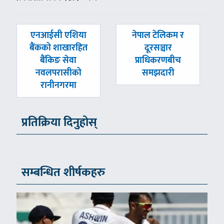
पछिल्लाे
अघिल्लाे
एनआईसी एशिया
नेपाल टेलिकम र
-
-
बैंकको शाखारहित
दूरसञ्चार
बैंकिङ सेवा
प्राधिकरणबीच
नवलपरासीको
समझदारी
रानीनगरमा
प्रतिक्रिया दिनुहोस्
सम्बन्धित शीर्षकहरु