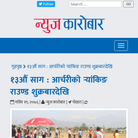
Follow
GO
Toggle
navigatio
गृहपृष्ठ
१३औं साग : आर्चरीको र्‍यांकिङ राउण्ड शुक्रबारदेखि
१३औं साग : आर्चरीको र्‍यांकिङ
राउण्ड शुक्रबारदेखि
मंसिर १९, २०७६ |
न्युज कारोबार |
पाेखरा |