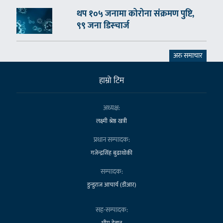
थप १०५ जनामा कोरोना संक्रमण पुष्टि,
९९ जना डिस्चार्ज
अरु समाचार
हाम्राे टिम
अध्यक्ष:
लक्ष्मी श्रेष्ठ खत्री
प्रधान सम्पादक:
गजेन्द्रसिंह बुढाथोकी
सम्पादक:
डुन्डुराज आचार्य (डीआर)
सह-सम्पादक:
भीम देवान