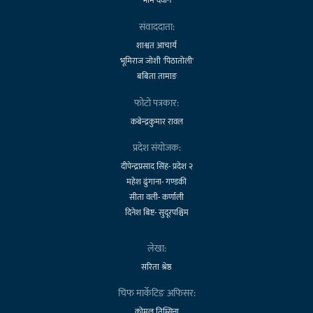
संवाददाता:
शाश्वत आचार्य
भूमिराज जोशी 'पिठातोली'
बबिता तामाङ
फोटो पत्रकार:
कबेन्द्रकुमार रावल
प्रदेश संयोजक:
दीपेन्द्रप्रसाद सिंह- प्रदेश २
महेश ढुंगाना- गण्डकी
सीता वली- कर्णाली
दिनेश बिष्ट- सुदूरपश्चिम
लेखा:
सरिता श्रेष्ठ
चिफ मार्केटिङ अफिसर:
कोमल तिम्सिना