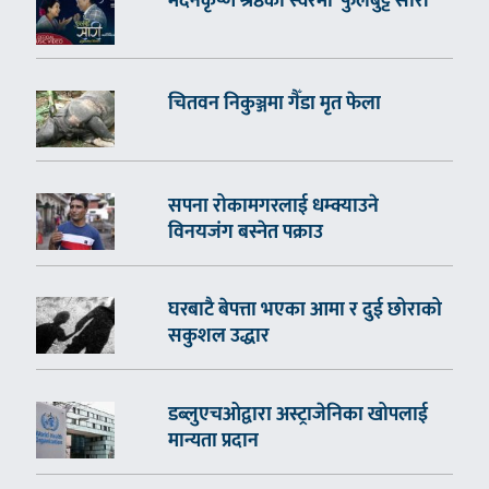
मदनकृष्ण श्रेष्ठको स्वरमा ‘फुलबुट्टे सारी’
चितवन निकुञ्जमा गैँडा मृत फेला
सपना रोकामगरलाई धम्क्याउने
विनयजंग बस्नेत पक्राउ
घरबाटै बेपत्ता भएका आमा र दुई छोराको
सकुशल उद्धार
डब्लुएचओद्वारा अस्ट्राजेनिका खोपलाई
मान्यता प्रदान