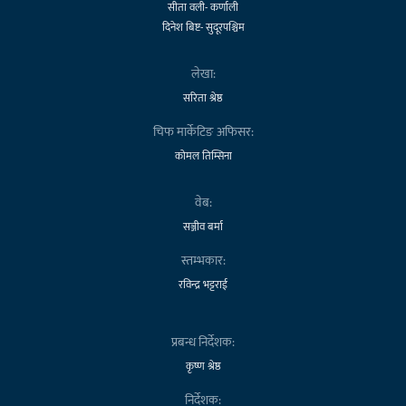
सीता वली- कर्णाली
दिनेश बिष्ट- सुदूरपश्चिम
लेखा:
सरिता श्रेष्ठ
चिफ मार्केटिङ अफिसर:
कोमल तिम्सिना
वेब:
सञ्जीव बर्मा
स्तम्भकार:
रविन्द्र भट्टराई
प्रबन्ध निर्देशक:
कृष्ण श्रेष्ठ
निर्देशक: