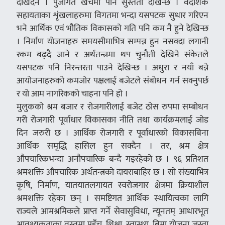
देखिँदैन । पुँजीगत खर्चमा पनि सुस्तता देखिन्छ । वैदेशिक
सहायताका शृंखलाहरुमा विगतमा भन्दा यसपटक सुधार गरिएन
भने आर्थिक एवं भौतिक विकासको गति पनि कम नै हुने देखिन्छ
। निर्माण योजनाहरु समयसीमाभित्र सम्पन्न हुन नसक्दा लगानी
रकम बढ्दै जाने र अर्थतन्त्रमा थप चुनौती देखिने संकेतले
यसपटक पनि निरन्तरता पाउने देखिन्छ । अधुरा र नयाँ बन्ने
आयोजनाहरुको कमजोर पक्षलाई बजेटले संबोधन गर्न सक्नुपर्छ
र यो आम नागरिकको चाहना पनि हो ।
मुलुकको श्रम बजार र रोजगारीलाई बजेट ठोस रुपमा सम्बोधन
गरी रोजगारी पूर्वाधार विकासका नीति तथा कार्यक्रमलाई जोड
दिन जरुरी छ । आर्थिक रोजगारी र पूर्वाधारको विकासबिना
आर्थिक समृद्धि हासिल हुन सक्दैन । तर, श्रम क्षेत्र
औपचारिकभन्दा अनौपचारिक बन्दै गइरहेको छ । ९६ प्रतिशत
श्रमशक्ति औपचारिक अर्थतन्त्रको दायराबाहिर छ । सो संख्याभित्र
कृषि, निर्माण, यातयातलगायत स्वरोजगार क्षेत्रमा क्रियाशील
श्रमशक्ति रहेका छन् । समष्टिगत आर्थिक स्थायित्वका लागि
राज्यले आमश्रमिकले प्राप्त गर्ने सेवासुविधा, न्यूनतम् आधारभूत
आवश्यकताका वस्तुमा पहुँच, शिक्षा, स्वास्थ्य, बिमा योजना जस्ता