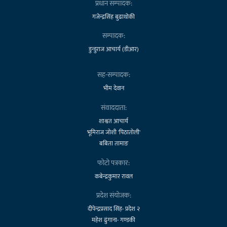
प्रधान सम्पादक:
गजेन्द्रसिंह बुढाथोकी
सम्पादक:
डुन्डुराज आचार्य (डीआर)
सह-सम्पादक:
भीम देवान
संवाददाता:
शाश्वत आचार्य
भूमिराज जोशी 'पिठातोली'
बबिता तामाङ
फोटो पत्रकार:
कबेन्द्रकुमार रावल
प्रदेश संयोजक:
दीपेन्द्रप्रसाद सिंह- प्रदेश २
महेश ढुंगाना- गण्डकी