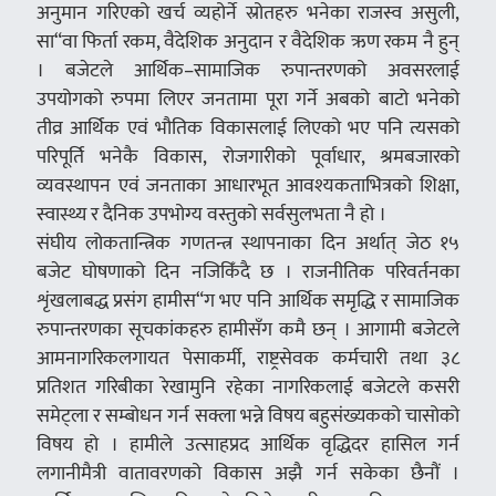
अनुमान गरिएको खर्च व्यहोर्ने स्रोतहरु भनेका राजस्व असुली,
सा“वा फिर्ता रकम, वैदेशिक अनुदान र वैदेशिक ऋण रकम नै हुन्
। बजेटले आर्थिक–सामाजिक रुपान्तरणको अवसरलाई
उपयोगको रुपमा लिएर जनतामा पूरा गर्ने अबको बाटो भनेको
तीव्र आर्थिक एवं भौतिक विकासलाई लिएको भए पनि त्यसको
परिपूर्ति भनेकै विकास, रोजगारीको पूर्वाधार, श्रमबजारको
व्यवस्थापन एवं जनताका आधारभूत आवश्यकताभित्रको शिक्षा,
स्वास्थ्य र दैनिक उपभोग्य वस्तुको सर्वसुलभता नै हो ।
संघीय लोकतान्त्रिक गणतन्त्र स्थापनाका दिन अर्थात् जेठ १५
बजेट घोषणाको दिन नजिकिँदै छ । राजनीतिक परिवर्तनका
शृंखलाबद्ध प्रसंग हामीस“ग भए पनि आर्थिक समृद्धि र सामाजिक
रुपान्तरणका सूचकांकहरु हामीसँग कमै छन् । आगामी बजेटले
आमनागरिकलगायत पेसाकर्मी, राष्ट्रसेवक कर्मचारी तथा ३८
प्रतिशत गरिबीका रेखामुनि रहेका नागरिकलाई बजेटले कसरी
समेट्ला र सम्बोधन गर्न सक्ला भन्ने विषय बहुसंख्यकको चासोको
विषय हो । हामीले उत्साहप्रद आर्थिक वृद्धिदर हासिल गर्न
लगानीमैत्री वातावरणको विकास अझै गर्न सकेका छैनौं ।