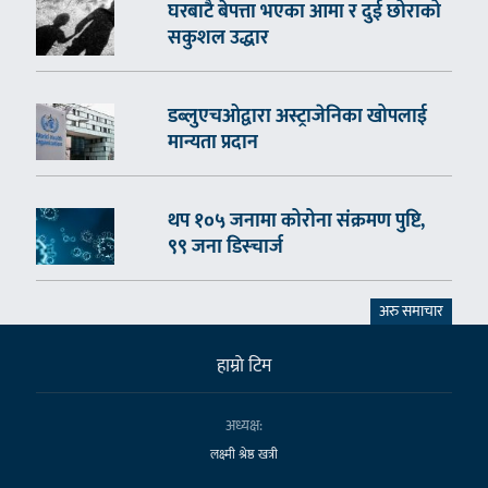
घरबाटै बेपत्ता भएका आमा र दुई छोराको
सकुशल उद्धार
डब्लुएचओद्वारा अस्ट्राजेनिका खोपलाई
मान्यता प्रदान
थप १०५ जनामा कोरोना संक्रमण पुष्टि,
९९ जना डिस्चार्ज
अरु समाचार
हाम्राे टिम
अध्यक्ष:
लक्ष्मी श्रेष्ठ खत्री