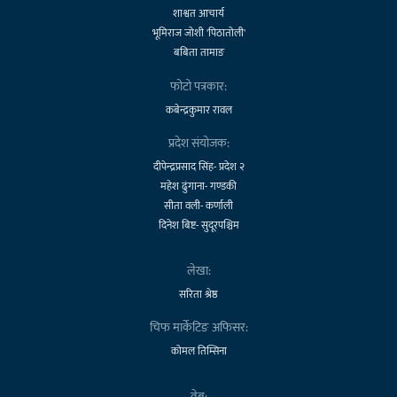
शाश्वत आचार्य
भूमिराज जोशी 'पिठातोली'
बबिता तामाङ
फोटो पत्रकार:
कबेन्द्रकुमार रावल
प्रदेश संयोजक:
दीपेन्द्रप्रसाद सिंह- प्रदेश २
महेश ढुंगाना- गण्डकी
सीता वली- कर्णाली
दिनेश बिष्ट- सुदूरपश्चिम
लेखा:
सरिता श्रेष्ठ
चिफ मार्केटिङ अफिसर:
कोमल तिम्सिना
वेब: