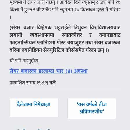
मूल्यमा नै सेयर जारी गर्छन् । आवेदन दिने न्यूनतम् संख्या पनि १०
कित्ता नै हुन्छ र बाँडफाँड पनि न्यूनतम् १० कित्ताका दरले नै गरिन्छ
।
(
सेयर
बजार
विश्लेषक
भट्टराईले
त्रिभुवन
विश्व
वि
द्यालयबाट
लगानी
व्यवस्थापनमा
स्नातकोत्तर
र
क्यानडाबाट
फाइनान्सियल
प्लानिङमा
पोस्ट
ग्रयाजुएट
तथा
सेयर
बजारका
बारेमा
क्यानेडियन
सेक्युरिटिज
को
र्स
समेत
गरेका
छन्
।
)
यो पनि पढ्नुहोस्
सेयर बजारका डरलाग्दा चार (४) अवस्था
प्रकाशित समय १५:४९ बजे
पछिल्लाे
अघिल्लाे
दैलेखमा निषेधाज्ञा
‘यस वर्षको तीज
-
-
अविष्मरणीय’