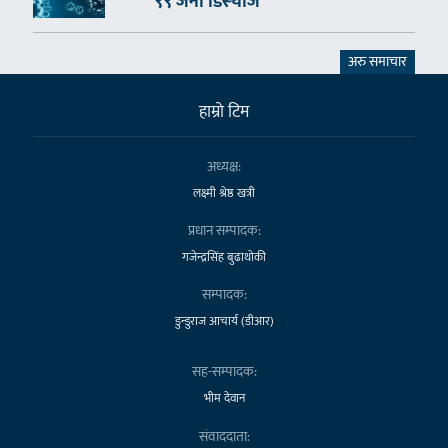
९९ जना डिस्चार्ज
अरु समाचार
हाम्राे टिम
अध्यक्ष:
लक्ष्मी श्रेष्ठ खत्री
प्रधान सम्पादक:
गजेन्द्रसिंह बुढाथोकी
सम्पादक:
डुन्डुराज आचार्य (डीआर)
सह-सम्पादक:
भीम देवान
संवाददाता: