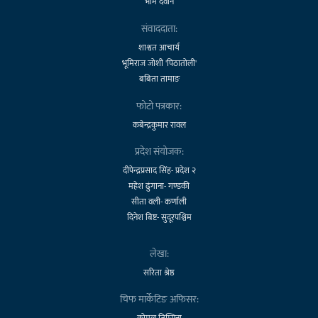
भीम देवान
संवाददाता:
शाश्वत आचार्य
भूमिराज जोशी 'पिठातोली'
बबिता तामाङ
फोटो पत्रकार:
कबेन्द्रकुमार रावल
प्रदेश संयोजक:
दीपेन्द्रप्रसाद सिंह- प्रदेश २
महेश ढुंगाना- गण्डकी
सीता वली- कर्णाली
दिनेश बिष्ट- सुदूरपश्चिम
लेखा:
सरिता श्रेष्ठ
चिफ मार्केटिङ अफिसर:
कोमल तिम्सिना