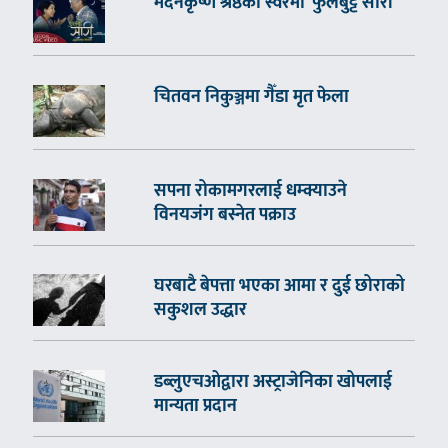
मदनकृष्ण श्रेष्ठको स्वरमा ‘फुलबुट्टे सारी’
चितवन निकुञ्जमा गैँडा मृत फेला
सपना रोकामगरलाई धम्क्याउने
विनयजंग बस्नेत पक्राउ
घरबाटै बेपत्ता भएका आमा र दुई छोराको
सकुशल उद्धार
डब्लुएचओद्वारा अस्ट्राजेनिका खोपलाई
मान्यता प्रदान