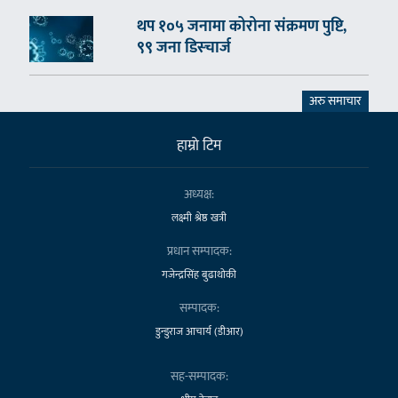
थप १०५ जनामा कोरोना संक्रमण पुष्टि,
९९ जना डिस्चार्ज
अरु समाचार
हाम्राे टिम
अध्यक्ष:
लक्ष्मी श्रेष्ठ खत्री
प्रधान सम्पादक:
गजेन्द्रसिंह बुढाथोकी
सम्पादक:
डुन्डुराज आचार्य (डीआर)
सह-सम्पादक: