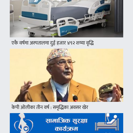
एकै वर्षमा अस्पतालमा दुई हजार ४९२ शय्या वृद्धि
केपी ओलीका तीन वर्ष : समृद्धिका अवसर खेर