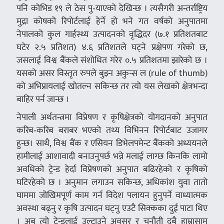
पनि कोभिड १९ ले ठेस पु‑याएको देखिन्छ । त्यसैगरी अन्तर्राष्ट्रिय
मुद्रा कोषको रिपोर्टलाई हेर्ने हो भने गत वर्षको अनुपातमा
नेपालको कुल गार्हस्थ्य उत्पादनको वृद्धिदर (७.१ प्रतिशतबाट
घटेर २.५ प्रतिशत) ४.६ प्रतिशतले घट्ने प्रक्षेपण गरेको छ,
जसलाई विश्व बैंकले संशोधित गरेर ०.५ प्रतिशतमा झारेको छ ।
यसको असर विस्तृत रुपले बुझ्न अकुन्स ल (rule of thumb)
को अभिप्रायलाई खोतल्न सकिन्छ तर त्यो यस लेखको क्षेत्रभन्दा
बाहिर पर्न जान्छ ।
नेपाली अर्थतन्त्रमा विप्रेषण र कृषिक्षेत्रको योगदानको अनुपात
करिब‑करिब बराबर भएको तथ्य विभिनन रिपोर्टबाट उजागर
हुन्छ। साथै, विश्व बैंक र एसियन डिभेलपमेन्ट बैंकको अध्ययनले
हामीलाई आशावादी बनाउनुपर्छ भन्ने मलाई लाग्छ किनकि लामो
अवधिको ट्रेन्ड हेर्दा विप्रेषणको अनुपात बढिरहेको र कृषिको
घटिरहेको छ । अनुमान लगाउन सकिन्छ, अधिकांश युवा तातो
घाममा जोखिमपूर्ण काम गर्न विदेश पलायन हुनुपर्ने वाध्यात्मक
अवस्था बढ्नु र कृषि उत्पादन घट्नु एउटै सिक्कका दुई पाटा थिए
। अब त्यो ट्रेन्डलाई उल्टाउने अवसर र चुनौती दुबै हाम्रासामु