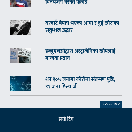
विनयजंग बस्नेत पक्राउ
घरबाटै बेपत्ता भएका आमा र दुई छोराको
सकुशल उद्धार
डब्लुएचओद्वारा अस्ट्राजेनिका खोपलाई
मान्यता प्रदान
थप १०५ जनामा कोरोना संक्रमण पुष्टि,
९९ जना डिस्चार्ज
अरु समाचार
हाम्राे टिम