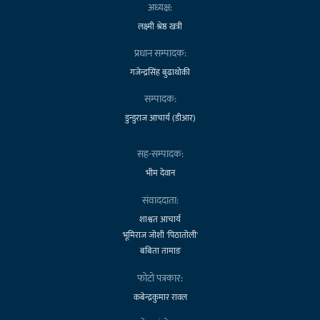
अध्यक्ष:
लक्ष्मी श्रेष्ठ खत्री
प्रधान सम्पादक:
गजेन्द्रसिंह बुढाथोकी
सम्पादक:
डुन्डुराज आचार्य (डीआर)
सह-सम्पादक:
भीम देवान
संवाददाता:
शाश्वत आचार्य
भूमिराज जोशी 'पिठातोली'
बबिता तामाङ
फोटो पत्रकार:
कबेन्द्रकुमार रावल