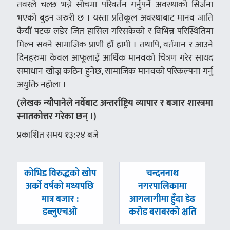
तवरले चल्छ भन्ने सोचमा परिवर्तन गर्नुपर्ने अवस्थाको सिर्जना
भएको बुझ्न जरुरी छ । यस्ता प्रतिकूल अवस्थाबाट मानव जाति
कैयौँ पटक लडेर जित हासिल गरिसकेको र विभिन्न परिस्थितिमा
मिल्न सक्ने सामाजिक प्राणी हौँ हामी । तथापि, वर्तमान र आउने
दिनहरुमा केवल आफूलाई आर्थिक मानवको चित्रण गरेर सायद
समाधान खोज्न कठिन हुनेछ, सामाजिक मानवको परिकल्पना गर्नु
अयुक्ति नहोला ।
(लेखक न्यौपानेले नर्वेबाट अन्तर्राष्ट्रिय व्यापार र बजार शास्त्रमा
स्नातकोत्तर गरेका छन् ।)
प्रकाशित समय १३:२४ बजे
पछिल्लाे
अघिल्लाे
कोभिड विरुद्धको खोप
चन्दननाथ
-
-
अर्काे वर्षको मध्यपछि
नगरपालिकामा
मात्र बजार :
आगलागीमा हुँदा डेढ
डब्लुएचओ
करोड बराबरको क्षति