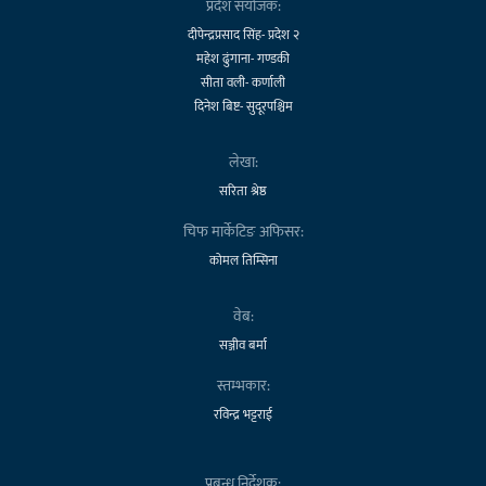
प्रदेश संयोजक:
दीपेन्द्रप्रसाद सिंह- प्रदेश २
महेश ढुंगाना- गण्डकी
सीता वली- कर्णाली
दिनेश बिष्ट- सुदूरपश्चिम
लेखा:
सरिता श्रेष्ठ
चिफ मार्केटिङ अफिसर:
कोमल तिम्सिना
वेब:
सञ्जीव बर्मा
स्तम्भकार:
रविन्द्र भट्टराई
प्रबन्ध निर्देशक: