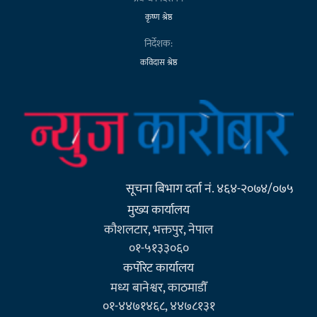
कृष्ण श्रेष्ठ
निर्देशक:
कविदास श्रेष्ठ
सूचना बिभाग दर्ता नं. ४६४-२०७४/०७५
मुख्य कार्यालय
कौशलटार, भक्तपुर, नेपाल
०१-५१३३०६०
कर्पाेरेट कार्यालय
मध्य बानेश्वर, काठमाडौँ
०१-४४७१४६८, ४४७८१३१