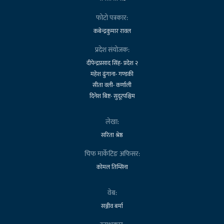
फोटो पत्रकार:
कबेन्द्रकुमार रावल
प्रदेश संयोजक:
दीपेन्द्रप्रसाद सिंह- प्रदेश २
महेश ढुंगाना- गण्डकी
सीता वली- कर्णाली
दिनेश बिष्ट- सुदूरपश्चिम
लेखा:
सरिता श्रेष्ठ
चिफ मार्केटिङ अफिसर:
कोमल तिम्सिना
वेब:
सञ्जीव बर्मा