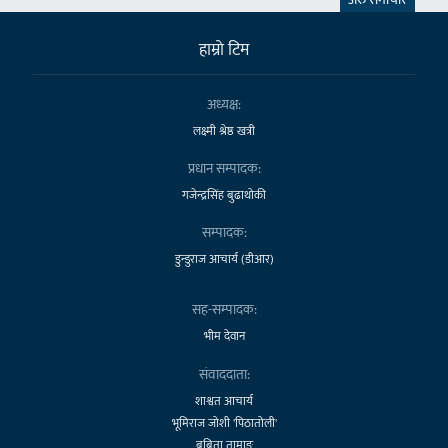
हाम्राे टिम
अध्यक्ष:
लक्ष्मी श्रेष्ठ खत्री
प्रधान सम्पादक:
गजेन्द्रसिंह बुढाथोकी
सम्पादक:
डुन्डुराज आचार्य (डीआर)
सह-सम्पादक:
भीम देवान
संवाददाता:
शाश्वत आचार्य
भूमिराज जोशी 'पिठातोली'
बबिता तामाङ