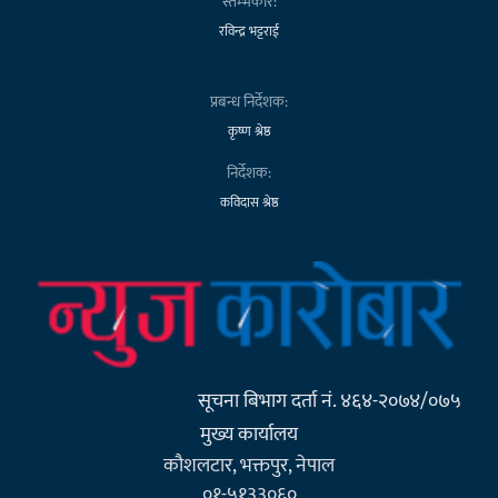
स्तम्भकार:
रविन्द्र भट्टराई
प्रबन्ध निर्देशक:
कृष्ण श्रेष्ठ
निर्देशक:
कविदास श्रेष्ठ
सूचना बिभाग दर्ता नं. ४६४-२०७४/०७५
मुख्य कार्यालय
कौशलटार, भक्तपुर, नेपाल
०१-५१३३०६०