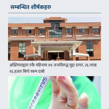
सम्बन्धित शीर्षकहरु
अख्तियारद्वारा एकै महिनामा १४ जनाविरुद्ध मुद्दा दायर, २६ लाख
१६ हजार बिगो रकम दाबी