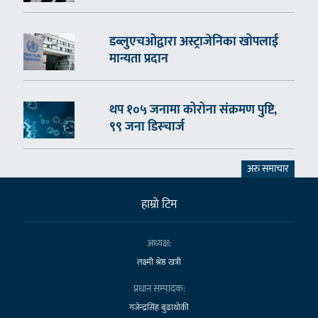
डब्लुएचओद्वारा अस्ट्राजेनिका खोपलाई
मान्यता प्रदान
थप १०५ जनामा कोरोना संक्रमण पुष्टि,
९९ जना डिस्चार्ज
अरु समाचार
हाम्राे टिम
अध्यक्ष:
लक्ष्मी श्रेष्ठ खत्री
प्रधान सम्पादक:
गजेन्द्रसिंह बुढाथोकी