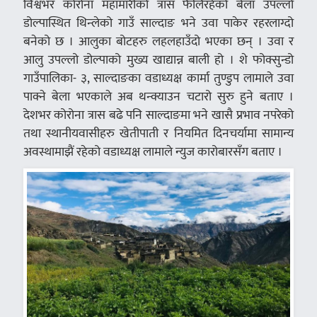
विश्वभर कोरोना महामारीको त्रास फैलिरहेको बेला उपल्लो
डोल्पास्थित थिन्लेको गाउँ साल्दाङ भने उवा पाकेर रहरलाग्दो
बनेको छ । आलुका बोटहरु लहलहाउँदो भएका छन् । उवा र
आलु उपल्लो डोल्पाको मुख्य खाद्यान्न बाली हो । शे फोक्सुन्डो
गाउँपालिका- ३, साल्दाङका वडाध्यक्ष कार्मा तुण्डुप लामाले उवा
पाक्ने बेला भएकाले अब थन्क्याउन चटारो सुरु हुने बताए ।
देशभर कोरोना त्रास बढे पनि साल्दाङमा भने खासै प्रभाव नपरेको
तथा स्थानीयवासीहरु खेतीपाती र नियमित दिनचर्यामा सामान्य
अवस्थामाझैं रहेको वडाध्यक्ष लामाले न्युज कारोबारसँग बताए ।