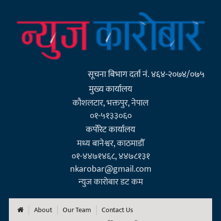
सूचना बिभाग दर्ता नं. ४६४-२०७४/०७५
मुख्य कार्यालय
कौशलटार, भक्तपुर, नेपाल
०१-५१३३०६०
कर्पाेरेट कार्यालय
मध्य बानेश्वर, काठमाडौँ
०१-४४७१४६८, ४४७८१३१
nkarobar@gmail.com
न्युज कारोबार डट कम
About
Our Team
Contact Us