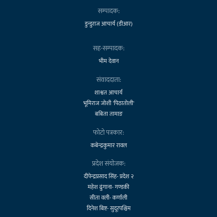
सम्पादक:
डुन्डुराज आचार्य (डीआर)
सह-सम्पादक:
भीम देवान
संवाददाता:
शाश्वत आचार्य
भूमिराज जोशी 'पिठातोली'
बबिता तामाङ
फोटो पत्रकार:
कबेन्द्रकुमार रावल
प्रदेश संयोजक:
दीपेन्द्रप्रसाद सिंह- प्रदेश २
महेश ढुंगाना- गण्डकी
सीता वली- कर्णाली
दिनेश बिष्ट- सुदूरपश्चिम