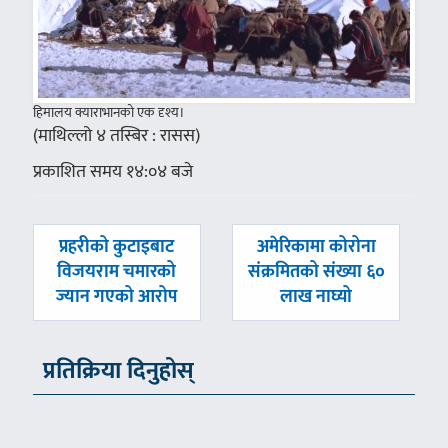
हिमालय क्याराभानको एक दृश्य।
(माथिल्लो ४ तस्बिर : रासस)
प्रकाशित समय १४:०४ बजे
पछिल्लाे
अघिल्लाे
प्रहरीको कुटाइबाट
अमेरिकामा कोरोना
-
-
विजयराम चमारको
संक्रमितको संख्या ६०
ज्यान गएको आरोप
लाख नाघ्यो
प्रतिक्रिया दिनुहोस्