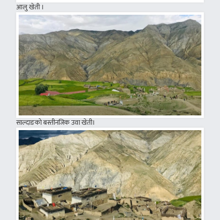
आलु खेती ।
साल्दाङको बस्तीनजिक उवा खेती।