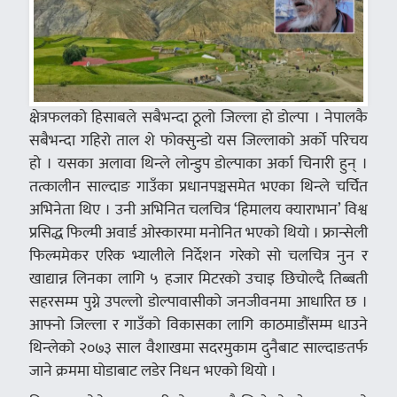
क्षेत्रफलको हिसाबले सबैभन्दा ठूलो जिल्ला हो डोल्पा । नेपालकै
सबैभन्दा गहिरो ताल शे फोक्सुन्डो यस जिल्लाको अर्को परिचय
हो । यसका अलावा थिन्ले लोन्डुप डोल्पाका अर्का चिनारी हुन् ।
तत्कालीन साल्दाङ गाउँका प्रधानपञ्चसमेत भएका थिन्ले चर्चित
अभिनेता थिए । उनी अभिनित चलचित्र ‘हिमालय क्याराभान’ विश्व
प्रसिद्ध फिल्मी अवार्ड ओस्कारमा मनोनित भएको थियो । फ्रान्सेली
फिल्ममेकर एरिक भ्यालीले निर्देशन गरेको सो चलचित्र नुन र
खाद्यान्न लिनका लागि ५ हजार मिटरको उचाइ छिचोल्दै तिब्बती
सहरसम्म पुग्ने उपल्लो डोल्पावासीको जनजीवनमा आधारित छ ।
आफ्नो जिल्ला र गाउँको विकासका लागि काठमाडौंसम्म धाउने
थिन्लेको २०७३ साल वैशाखमा सदरमुकाम दुनैबाट साल्दाङतर्फ
जाने क्रममा घोडाबाट लडेर निधन भएको थियो ।