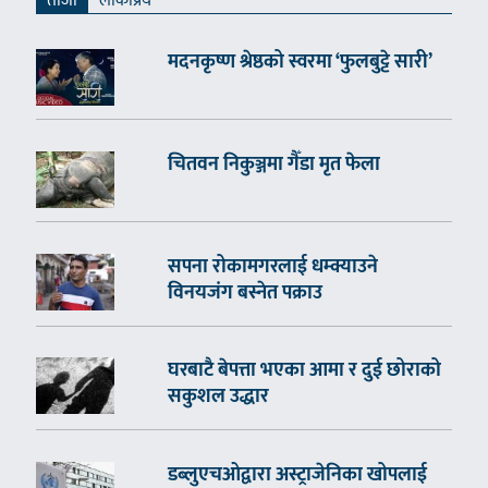
ताजा
लाेकप्रिय
मदनकृष्ण श्रेष्ठको स्वरमा ‘फुलबुट्टे सारी’
चितवन निकुञ्जमा गैँडा मृत फेला
सपना रोकामगरलाई धम्क्याउने
विनयजंग बस्नेत पक्राउ
घरबाटै बेपत्ता भएका आमा र दुई छोराको
सकुशल उद्धार
डब्लुएचओद्वारा अस्ट्राजेनिका खोपलाई