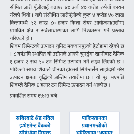
सीमित जारी पूँजीलाई बढाएर ४० अर्ब ४० करोड रुपैयाँ कायम
गरेको थियो । यही संसोधित जारीपूँजीको कुल ४ करोड ४० लाख
कित्तामध्ये ५२ लाख ८० हजार कित्ता सेयर आयोजना(उद्योग)
प्रभावित क्षेत्र र सर्वसाधारणका लागि निश्कासन गर्ने प्रस्ताव
गरिएको हो ।
शिवम सिमेन्टको उत्पादन युनिट मकवानपुरको हेटौडामा रहेको छ
। ८ वर्षअघि स्थापित यो उद्योगले आफ्नै चुनढुंगा खानीबाट दैनिक
१ हजार २ सय ५० टन सिमेन्ट उत्पादन गर्ने लक्ष्य लिएको छ ।
पछिल्लो समय शिवम्ले चीनको होङसी सिमेन्टसँग साझेदारी गरेर
उत्पादन क्षमता वृद्धिको अन्तिम तयारीमा छ । यो पूरा भएपछि
शिवम्ले दैनिक ६ हजार टन सिमेन्ट उत्पादन गर्न थाल्नेछ ।
प्रकाशित समय १४:१३ बजे
पछिल्लाे
अघिल्लाे
सबिरबादे श्रेष्ठ नविल
पाकिस्तानका
-
-
इन्भेष्टमेन्ट बैंकको
प्रधानमन्त्रीको
सीईओमा नियुक्त
अमेरिकामा ‘अपमान’