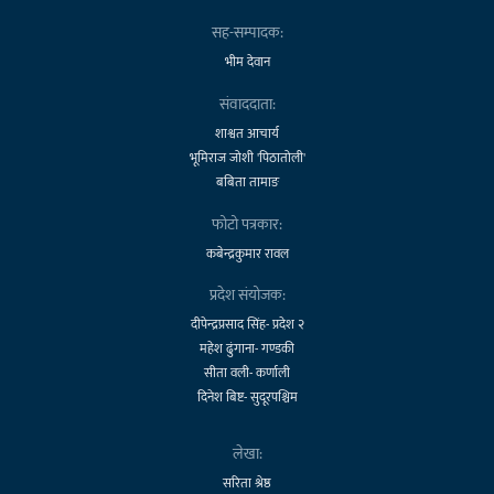
सह-सम्पादक:
भीम देवान
संवाददाता:
शाश्वत आचार्य
भूमिराज जोशी 'पिठातोली'
बबिता तामाङ
फोटो पत्रकार:
कबेन्द्रकुमार रावल
प्रदेश संयोजक:
दीपेन्द्रप्रसाद सिंह- प्रदेश २
महेश ढुंगाना- गण्डकी
सीता वली- कर्णाली
दिनेश बिष्ट- सुदूरपश्चिम
लेखा:
सरिता श्रेष्ठ