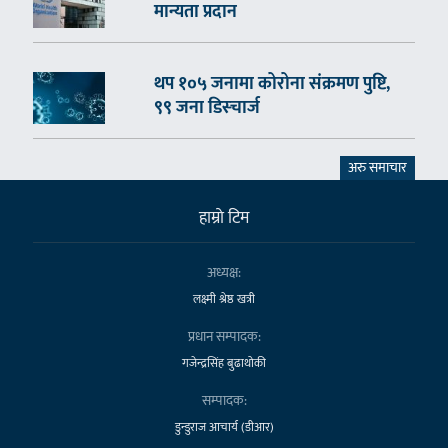
मान्यता प्रदान
थप १०५ जनामा कोरोना संक्रमण पुष्टि,
९९ जना डिस्चार्ज
अरु समाचार
हाम्राे टिम
अध्यक्ष:
लक्ष्मी श्रेष्ठ खत्री
प्रधान सम्पादक:
गजेन्द्रसिंह बुढाथोकी
सम्पादक:
डुन्डुराज आचार्य (डीआर)