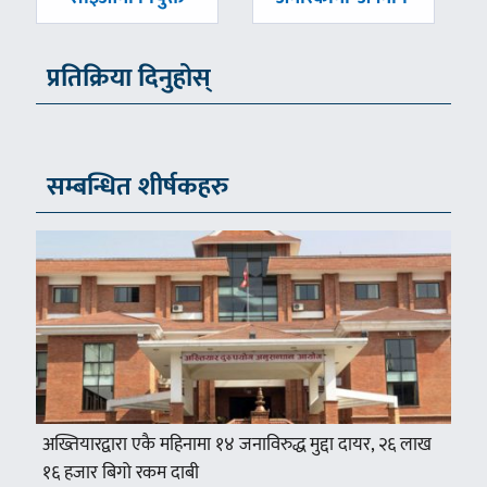
प्रतिक्रिया दिनुहोस्
सम्बन्धित शीर्षकहरु
अख्तियारद्वारा एकै महिनामा १४ जनाविरुद्ध मुद्दा दायर, २६ लाख
१६ हजार बिगो रकम दाबी