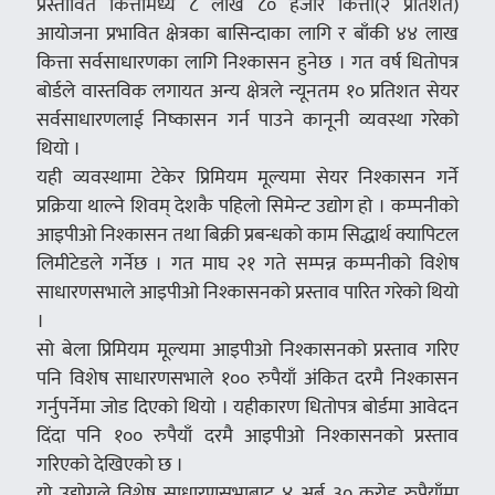
प्रस्तावित कित्तामध्ये ८ लाख ८० हजार कित्ता(२ प्रतिशत)
आयोजना प्रभावित क्षेत्रका बासिन्दाका लागि र बाँकी ४४ लाख
कित्ता सर्वसाधारणका लागि निश्कासन हुनेछ । गत वर्ष धितोपत्र
बोर्डले वास्तविक लगायत अन्य क्षेत्रले न्यूनतम १० प्रतिशत सेयर
सर्वसाधारणलाई निष्कासन गर्न पाउने कानूनी व्यवस्था गरेको
थियो ।
यही व्यवस्थामा टेकेर प्रिमियम मूल्यमा सेयर निश्कासन गर्ने
प्रक्रिया थाल्ने शिवम् देशकै पहिलो सिमेन्ट उद्योग हो । कम्पनीको
आइपीओ निश्कासन तथा बिक्री प्रबन्धको काम सिद्धार्थ क्यापिटल
लिमीटेडले गर्नेछ । गत माघ २१ गते सम्पन्न कम्पनीको विशेष
साधारणसभाले आइपीओ निश्कासनको प्रस्ताव पारित गरेको थियो
।
सो बेला प्रिमियम मूल्यमा आइपीओ निश्कासनको प्रस्ताव गरिए
पनि विशेष साधारणसभाले १०० रुपैयाँ अंकित दरमै निश्कासन
गर्नुपर्नेमा जोड दिएको थियो । यहीकारण धितोपत्र बोर्डमा आवेदन
दिंदा पनि १०० रुपैयाँ दरमै आइपीओ निश्कासनको प्रस्ताव
गरिएको देखिएको छ ।
यो उद्योगले विशेष साधारणसभाबाट ४ अर्ब ३० करोड रुपैयाँमा