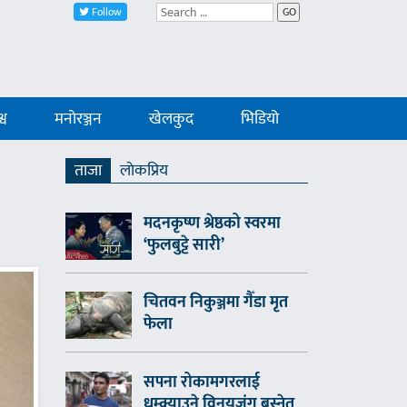
Follow
GO
्व
मनोरञ्जन
खेलकुद
भिडियो
ताजा
लाेकप्रिय
मदनकृष्ण श्रेष्ठको स्वरमा
‘फुलबुट्टे सारी’
चितवन निकुञ्जमा गैँडा मृत
फेला
सपना रोकामगरलाई
धम्क्याउने विनयजंग बस्नेत