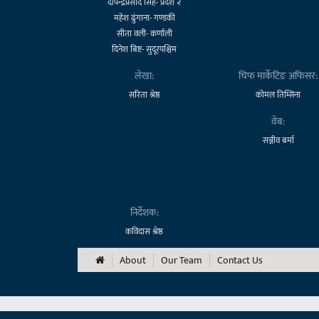
दीपेन्द्रप्रसाद सिंह- प्रदेश २
महेश ढुंगाना- गण्डकी
सीता वली- कर्णाली
दिनेश बिष्ट- सुदूरपश्चिम
लेखा:
चिफ मार्केटिङ अफिसर:
सरिता श्रेष्ठ
कोमल तिम्सिना
वेब:
सञ्जीव बर्मा
निर्देशक:
कविदास श्रेष्ठ
About
Our Team
Contact Us