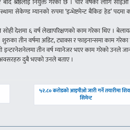
बादे श्रेष्ठलाई नियुक्त गरेको छ । चार वर्षको लागि सीई
्थामा सेकेण्ड म्यानको रुपमा ‘इन्भेष्टमेन्ट बैकिङ हेड’ पदमा क
े सोही देशमा ६ वर्ष लेखापरिक्षणको काम गरेका थिए । बेला
। शुरुका तीन वर्षमा अडिट, ट्याक्स र फाइनान्समा काम गरेका
ीओ इन्टरनेशनेलमा तीन वर्ष म्यानेजर भएर काम गरेको उनले ज
 अवसरहरु दुबै भएको उनले बताए ।
अघिल्लाे
५२.८० करोडको आइपीओ जारी गर्ने तयारीमा शि
-
सिमेन्ट