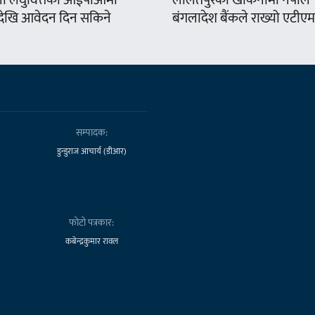
ा लघुवित्तको आईपीओमा
ललितपुरको खोकनामा नेपाल
खि आवेदन दिन सकिने
बंगलादेश बैंकले राख्यो एटीएम
सम्पादक:
डुन्डुराज आचार्य (डीआर)
फोटो पत्रकार:
कबेन्द्रकुमार रावल