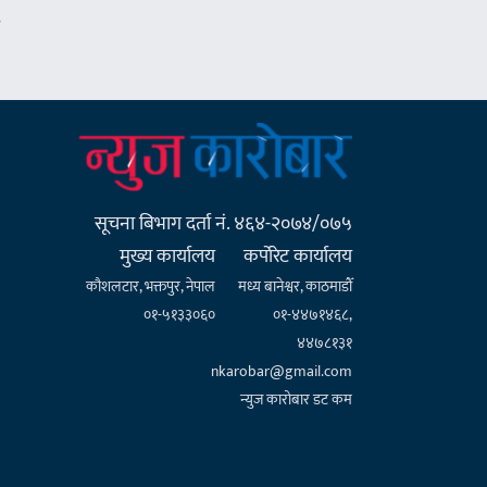
सूचना बिभाग दर्ता नं. ४६४-२०७४/०७५
मुख्य कार्यालय
कर्पाेरेट कार्यालय
कौशलटार, भक्तपुर, नेपाल
मध्य बानेश्वर, काठमाडौँ
०१-५१३३०६०
०१-४४७१४६८,
४४७८१३१
nkarobar@gmail.com
न्युज कारोबार डट कम