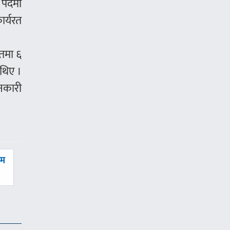
ओ पदमा
ार्यरत
यतमा ६
 थिए ।
ानकारी
वम