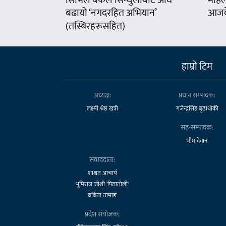
सिभिल बैंकले सिन्धुलीबाट अघि
महिल
बढायो ‘नगदरहित अभियान’
आजदे
(तस्बिरहरूसहित)
हाम्राे टिम
अध्यक्ष:
प्रधान सम्पादक:
लक्ष्मी श्रेष्ठ खत्री
गजेन्द्रसिंह बुढाथोकी
सह-सम्पादक:
भीम देवान
संवाददाता:
शाश्वत आचार्य
भूमिराज जोशी 'पिठातोली'
बबिता तामाङ
प्रदेश संयोजक: