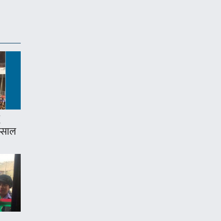
म्साल