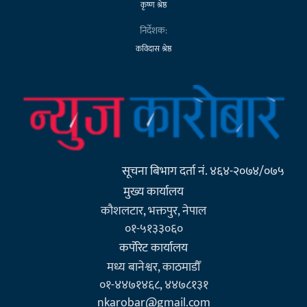
कृष्ण श्रेष्ठ
निर्देशक:
कविदास श्रेष्ठ
सूचना बिभाग दर्ता नं. ४६४-२०७४/०७५
मुख्य कार्यालय
कौशलटार, भक्तपुर, नेपाल
०१-५१३३०६०
कर्पाेरेट कार्यालय
मध्य बानेश्वर, काठमाडौँ
०१-४४७१४६८, ४४७८१३१
nkarobar@gmail.com