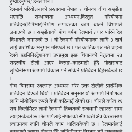
टुंग्याउनुपर्छ,’ उनले भने ।
रेलमार्ग परियोजनाको प्रस्तावमा नेपाल र चीनका वीच सम्झौता
भएपछि सम्भाव्यता अध्ययन,विस्तृत परियोजना
प्रतिवेदन(डिपिआर)निर्माण लगायतका काम थाल्ने विभागले
जनाएको छ । सम्झौताको पाँच बर्षमा रेलमार्ग तयार पारिने रेल
विभागले जनाएको छ । यो रेलमार्ग परियोजनाका लागि ३ खर्ब
लाग्ने प्रारम्भिक अनुमान गरिएको छ । गत कार्तिक २४ गते चाइना
रेलवे एडमिनिस्ट्रेशनका उपप्रमुख झङ चियानको नेतृत्वमा २३
सदस्यीय टोली आएर केरुङ–काठमाडौ हुँदै पोखराबाट
लुम्विनीसम्म रेलमार्ग विकास गर्न सकिने प्रतिवेदन दिईसकेको छ
।
पाँच दिनसम्म स्थलगत अध्ययन गरेर उक्त टोलीले प्रारम्भिक
प्रतिवेदन दिएको थियो । प्रतिवेदन अनुसार यो रेलमार्ग निर्माणका
लागि भौगोलिक रुपले केही कठिनाई रहेको छ । चीनले करिव ११
सय किलोमिटर लामो रेलमार्ग तिब्बतको राजधानी ल्हास्सा सम्म
ल्याइसकेको छ । रेलमार्गलाई नेपालको सीमावर्ती क्षेत्र केरुङसम्म
ल्याउनका लागि चीनले काम थालिसकेको छ । रेलमार्गलाई
काठमाडौ ल्याएर पोखरा हुँदै लुम्विनीसम्म विस्तार गर्ने सरकारको