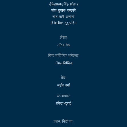
दीपेन्द्रप्रसाद सिंह- प्रदेश २
महेश ढुंगाना- गण्डकी
सीता वली- कर्णाली
दिनेश बिष्ट- सुदूरपश्चिम
लेखा:
सरिता श्रेष्ठ
चिफ मार्केटिङ अफिसर:
कोमल तिम्सिना
वेब:
सञ्जीव बर्मा
स्तम्भकार:
रविन्द्र भट्टराई
प्रबन्ध निर्देशक: