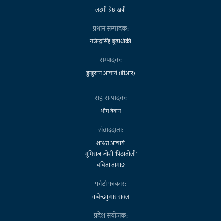
लक्ष्मी श्रेष्ठ खत्री
प्रधान सम्पादक:
गजेन्द्रसिंह बुढाथोकी
सम्पादक:
डुन्डुराज आचार्य (डीआर)
सह-सम्पादक:
भीम देवान
संवाददाता:
शाश्वत आचार्य
भूमिराज जोशी 'पिठातोली'
बबिता तामाङ
फोटो पत्रकार:
कबेन्द्रकुमार रावल
प्रदेश संयोजक: