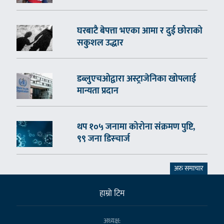
घरबाटै बेपत्ता भएका आमा र दुई छोराको
सकुशल उद्धार
डब्लुएचओद्वारा अस्ट्राजेनिका खोपलाई
मान्यता प्रदान
थप १०५ जनामा कोरोना संक्रमण पुष्टि,
९९ जना डिस्चार्ज
अरु समाचार
हाम्राे टिम
अध्यक्ष: