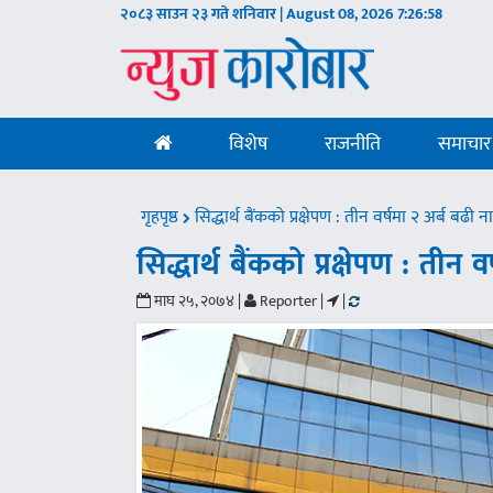
२०८३ साउन २३ गते शनिवार | August 08, 2026
7:26:59
विशेष
राजनीति
समाचार
गृहपृष्ठ
सिद्धार्थ बैंकको प्रक्षेपण : तीन वर्षमा २ अर्ब बढी
सिद्धार्थ बैंकको प्रक्षेपण : ती
माघ २५, २०७४ |
Reporter |
|