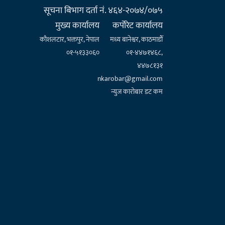
सूचना बिभाग दर्ता नं. ४६४-२०७४/०७५
मुख्य कार्यालय
कर्पाेरेट कार्यालय
कौशलटार, भक्तपुर, नेपाल
मध्य बानेश्वर, काठमाडौँ
०१-५१३३०६०
०१-४४७१४६८,
४४७८१३१
nkarobar@gmail.com
न्युज कारोबार डट कम