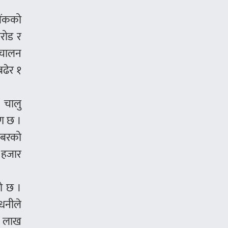
बैंकको
करोड र
रिचालन
बढेर १
। चालु
पण छ ।
राबरको
 हजार
को छ ।
धनीले
८७ लाख