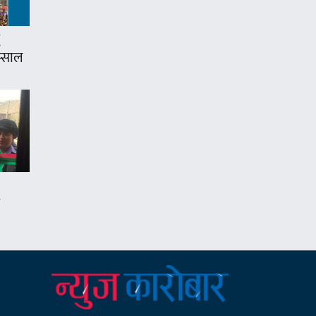
म्साल