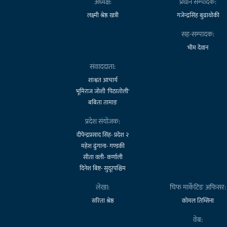
अध्यक्ष:
प्रधान सम्पादक:
लक्ष्मी श्रेष्ठ खत्री
गजेन्द्रसिंह बुढाथोकी
सह-सम्पादक:
भीम देवान
संवाददाता:
शाश्वत आचार्य
भूमिराज जोशी 'पिठातोली'
बबिता तामाङ
प्रदेश संयोजक:
दीपेन्द्रप्रसाद सिंह- प्रदेश २
महेश ढुंगाना- गण्डकी
सीता वली- कर्णाली
दिनेश बिष्ट- सुदूरपश्चिम
लेखा:
चिफ मार्केटिङ अफिसर:
सरिता श्रेष्ठ
कोमल तिम्सिना
वेब: