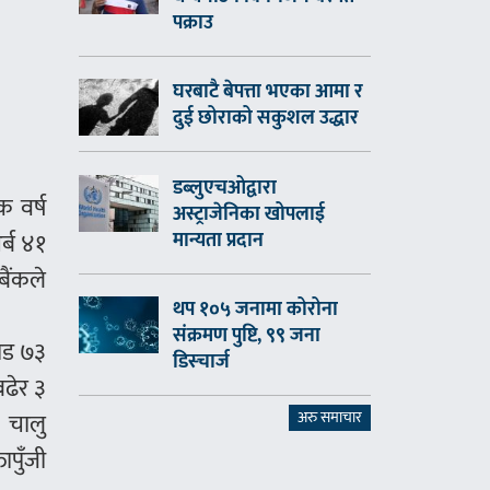
पक्राउ
घरबाटै बेपत्ता भएका आमा र
दुई छोराको सकुशल उद्धार
डब्लुएचओद्वारा
क वर्ष
अस्ट्राजेनिका खोपलाई
मान्यता प्रदान
र्ब ४१
बैंकले
थप १०५ जनामा कोरोना
संक्रमण पुष्टि, ९९ जना
रोड ७३
डिस्चार्ज
बढेर ३
। चालु
अरु समाचार
ापुँजी