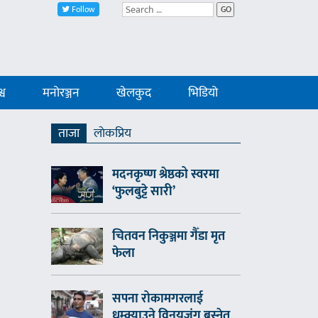
Follow
GO
्व
मनोरञ्जन
खेलकुद
भिडियो
ताजा
लाेकप्रिय
मदनकृष्ण श्रेष्ठको स्वरमा
‘फुलबुट्टे सारी’
चितवन निकुञ्जमा गैँडा मृत
फेला
सपना रोकामगरलाई
धम्क्याउने विनयजंग बस्नेत