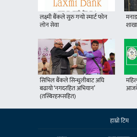
लक्ष्मी बैंकले सुरु गर्‍यो स्मार्ट फोन
मनाङ
लोन सेवा
शाखा
सिभिल बैंकले सिन्धुलीबाट अघि
महिल
बढायो ‘नगदरहित अभियान’
आजदे
(तस्बिरहरूसहित)
हाम्राे टिम