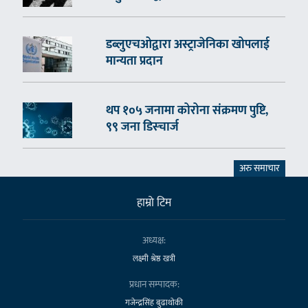
डब्लुएचओद्वारा अस्ट्राजेनिका खोपलाई
मान्यता प्रदान
थप १०५ जनामा कोरोना संक्रमण पुष्टि,
९९ जना डिस्चार्ज
अरु समाचार
हाम्राे टिम
अध्यक्ष:
लक्ष्मी श्रेष्ठ खत्री
प्रधान सम्पादक:
गजेन्द्रसिंह बुढाथोकी