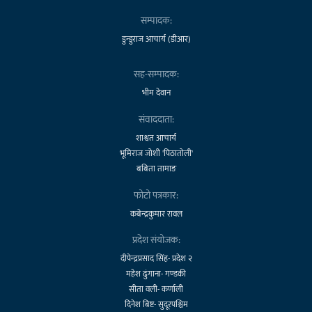
सम्पादक:
डुन्डुराज आचार्य (डीआर)
सह-सम्पादक:
भीम देवान
संवाददाता:
शाश्वत आचार्य
भूमिराज जोशी 'पिठातोली'
बबिता तामाङ
फोटो पत्रकार:
कबेन्द्रकुमार रावल
प्रदेश संयोजक:
दीपेन्द्रप्रसाद सिंह- प्रदेश २
महेश ढुंगाना- गण्डकी
सीता वली- कर्णाली
दिनेश बिष्ट- सुदूरपश्चिम