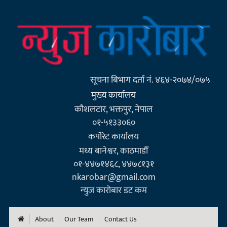
सूचना बिभाग दर्ता नं. ४६४-२०७४/०७५
मुख्य कार्यालय
कौशलटार, भक्तपुर, नेपाल
०१-५१३३०६०
कर्पाेरेट कार्यालय
मध्य बानेश्वर, काठमाडौँ
०१-४४७१४६८, ४४७८१३१
nkarobar@gmail.com
न्युज कारोबार डट कम
About
Our Team
Contact Us