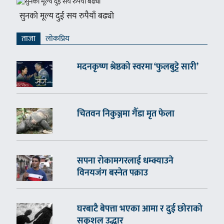
सुनको मूल्य दुई सय रुपैयाँ बढ्यो
ताजा
लाेकप्रिय
मदनकृष्ण श्रेष्ठको स्वरमा ‘फुलबुट्टे सारी’
चितवन निकुञ्जमा गैँडा मृत फेला
सपना रोकामगरलाई धम्क्याउने
विनयजंग बस्नेत पक्राउ
घरबाटै बेपत्ता भएका आमा र दुई छोराको
सकुशल उद्धार