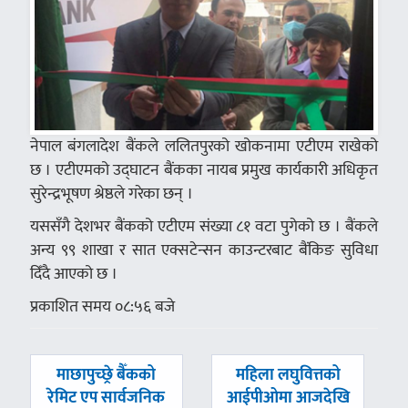
नेपाल बंगलादेश बैंकले ललितपुरको खोकनामा एटीएम राखेको
छ । एटीएमको उद्घाटन बैंकका नायब प्रमुख कार्यकारी अधिकृत
सुरेन्द्रभूषण श्रेष्ठले गरेका छन् ।
यससँगै देशभर बैंकको एटीएम संख्या ८१ वटा पुगेको छ । बैंकले
अन्य ९९ शाखा र सात एक्सटेन्सन काउन्टरबाट बैंकिङ सुविधा
दिँदै आएको छ ।
प्रकाशित समय ०८:५६ बजे
पछिल्लाे
अघिल्लाे
माछापुच्छ्रे बैँकको
महिला लघुवित्तको
-
-
रेमिट एप सार्वजनिक
आईपीओमा आजदेखि