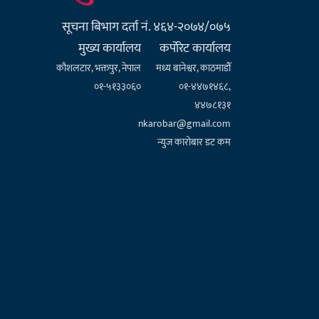
सूचना बिभाग दर्ता नं. ४६४-२०७४/०७५
मुख्य कार्यालय
कर्पाेरेट कार्यालय
कौशलटार, भक्तपुर, नेपाल
मध्य बानेश्वर, काठमाडौँ
०१-५१३३०६०
०१-४४७१४६८,
४४७८१३१
nkarobar@gmail.com
न्युज कारोबार डट कम