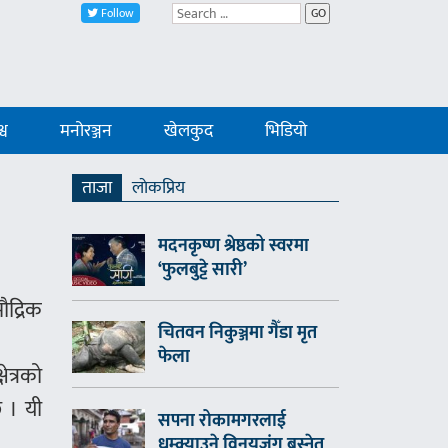
Follow
GO
्व
मनोरञ्जन
खेलकुद
भिडियो
ताजा
लाेकप्रिय
मदनकृष्ण श्रेष्ठको स्वरमा
‘फुलबुट्टे सारी’
ौद्रिक
चितवन निकुञ्जमा गैँडा मृत
फेला
ेत्रको
छ । यी
सपना रोकामगरलाई
धम्क्याउने विनयजंग बस्नेत