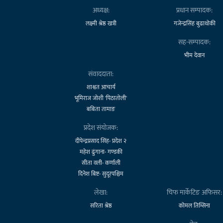
अध्यक्ष:
प्रधान सम्पादक:
लक्ष्मी श्रेष्ठ खत्री
गजेन्द्रसिंह बुढाथोकी
सह-सम्पादक:
भीम देवान
संवाददाता:
शाश्वत आचार्य
भूमिराज जोशी 'पिठातोली'
बबिता तामाङ
प्रदेश संयोजक:
दीपेन्द्रप्रसाद सिंह- प्रदेश २
महेश ढुंगाना- गण्डकी
सीता वली- कर्णाली
दिनेश बिष्ट- सुदूरपश्चिम
लेखा:
चिफ मार्केटिङ अफिसर:
सरिता श्रेष्ठ
कोमल तिम्सिना