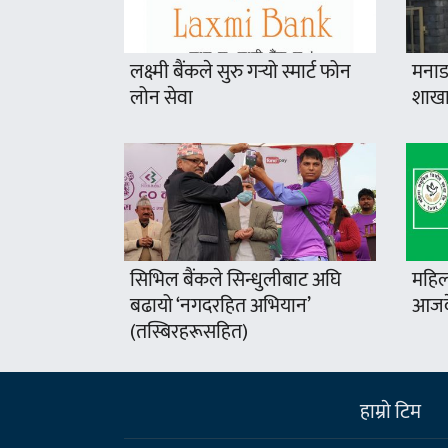
लक्ष्मी बैंकले सुरु गर्‍यो स्मार्ट फोन
मनाङ
लोन सेवा
शाखा
सिभिल बैंकले सिन्धुलीबाट अघि
महिल
बढायो ‘नगदरहित अभियान’
आजदे
(तस्बिरहरूसहित)
हाम्राे टिम