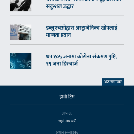
सकुशल उद्धार
डब्लुएचओद्वारा अस्ट्राजेनिका खोपलाई
मान्यता प्रदान
थप १०५ जनामा कोरोना संक्रमण पुष्टि,
९९ जना डिस्चार्ज
अरु समाचार
हाम्राे टिम
अध्यक्ष:
लक्ष्मी श्रेष्ठ खत्री
प्रधान सम्पादक: