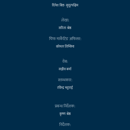
दिनेश बिष्ट- सुदूरपश्चिम
लेखा:
सरिता श्रेष्ठ
चिफ मार्केटिङ अफिसर:
कोमल तिम्सिना
वेब:
सञ्जीव बर्मा
स्तम्भकार:
रविन्द्र भट्टराई
प्रबन्ध निर्देशक:
कृष्ण श्रेष्ठ
निर्देशक: