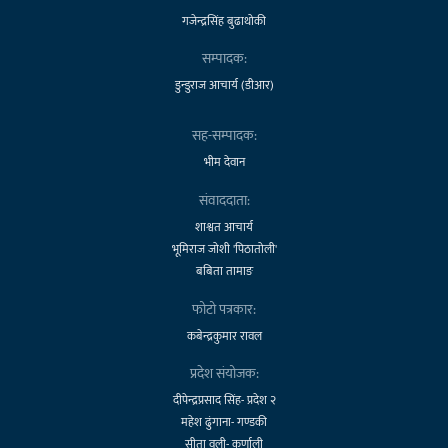
गजेन्द्रसिंह बुढाथोकी
सम्पादक:
डुन्डुराज आचार्य (डीआर)
सह-सम्पादक:
भीम देवान
संवाददाता:
शाश्वत आचार्य
भूमिराज जोशी 'पिठातोली'
बबिता तामाङ
फोटो पत्रकार:
कबेन्द्रकुमार रावल
प्रदेश संयोजक:
दीपेन्द्रप्रसाद सिंह- प्रदेश २
महेश ढुंगाना- गण्डकी
सीता वली- कर्णाली