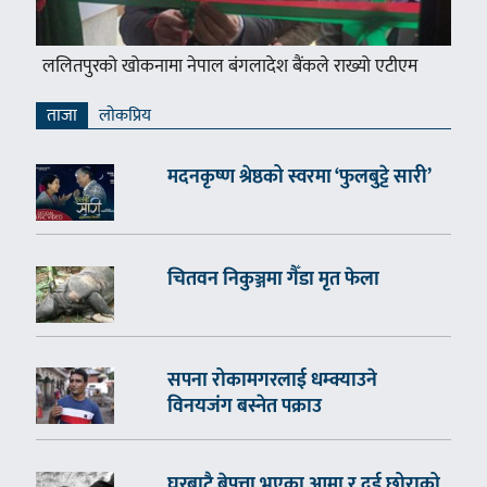
ललितपुरको खोकनामा नेपाल बंगलादेश बैंकले राख्यो एटीएम
ताजा
लाेकप्रिय
मदनकृष्ण श्रेष्ठको स्वरमा ‘फुलबुट्टे सारी’
चितवन निकुञ्जमा गैँडा मृत फेला
सपना रोकामगरलाई धम्क्याउने
विनयजंग बस्नेत पक्राउ
घरबाटै बेपत्ता भएका आमा र दुई छोराको