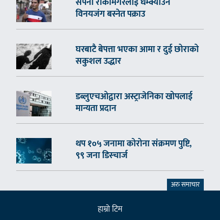
सपना रोकामगरलाई धम्क्याउने
विनयजंग बस्नेत पक्राउ
घरबाटै बेपत्ता भएका आमा र दुई छोराको
सकुशल उद्धार
डब्लुएचओद्वारा अस्ट्राजेनिका खोपलाई
मान्यता प्रदान
थप १०५ जनामा कोरोना संक्रमण पुष्टि,
९९ जना डिस्चार्ज
अरु समाचार
हाम्राे टिम