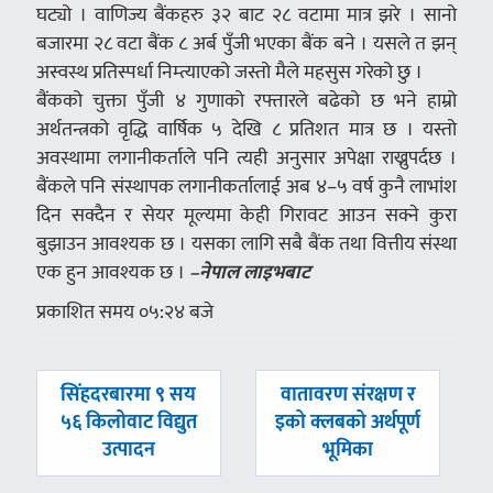
घट्यो । वाणिज्य बैंकहरु ३२ बाट २८ वटामा मात्र झरे । सानो
बजारमा २८ वटा बैंक ८ अर्ब पुँजी भएका बैंक बने । यसले त झन्
अस्वस्थ प्रतिस्पर्धा निम्त्याएको जस्तो मैले महसुस गरेको छु ।
बैंकको चुक्ता पुँजी ४ गुणाको रफ्तारले बढेको छ भने हाम्रो
अर्थतन्त्रको वृद्धि वार्षिक ५ देखि ८ प्रतिशत मात्र छ । यस्तो
अवस्थामा लगानीकर्ताले पनि त्यही अनुसार अपेक्षा राख्नुपर्दछ ।
बैंकले पनि संस्थापक लगानीकर्तालाई अब ४–५ वर्ष कुनै लाभांश
दिन सक्दैन र सेयर मूल्यमा केही गिरावट आउन सक्ने कुरा
बुझाउन आवश्यक छ । यसका लागि सबै बैंक तथा वित्तीय संस्था
एक हुन आवश्यक छ ।
–नेपाल लाइभबाट
प्रकाशित समय ०५:२४ बजे
पछिल्लाे
अघिल्लाे
सिंहदरबारमा ९ सय
वातावरण संरक्षण र
-
-
५६ किलोवाट विद्युत
इको क्लबको अर्थपूर्ण
उत्पादन
भूमिका