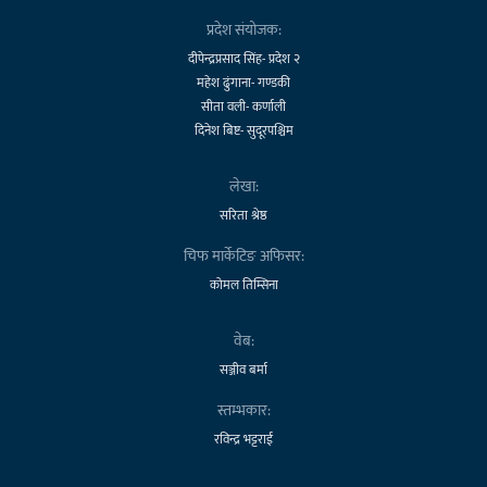
प्रदेश संयोजक:
दीपेन्द्रप्रसाद सिंह- प्रदेश २
महेश ढुंगाना- गण्डकी
सीता वली- कर्णाली
दिनेश बिष्ट- सुदूरपश्चिम
लेखा:
सरिता श्रेष्ठ
चिफ मार्केटिङ अफिसर:
कोमल तिम्सिना
वेब:
सञ्जीव बर्मा
स्तम्भकार:
रविन्द्र भट्टराई