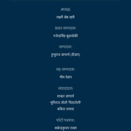
अध्यक्ष:
लक्ष्मी श्रेष्ठ खत्री
प्रधान सम्पादक:
गजेन्द्रसिंह बुढाथोकी
सम्पादक:
डुन्डुराज आचार्य (डीआर)
सह-सम्पादक:
भीम देवान
संवाददाता:
शाश्वत आचार्य
भूमिराज जोशी 'पिठातोली'
बबिता तामाङ
फोटो पत्रकार:
कबेन्द्रकुमार रावल