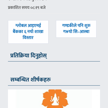
प्रकाशित समय ०८:१९ बजे
पछिल्लाे
अघिल्लाे
ग्लोबल आइएमई
गण्डकीले पनि शुरु
-
-
बैंकका ६ नयाँ शाखा
ग¥यो सि–आस्बा
विस्तार
प्रतिक्रिया दिनुहोस्
सम्बन्धित शीर्षकहरु