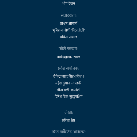
भीम देवान
संवाददाता:
शाश्वत आचार्य
भूमिराज जोशी 'पिठातोली'
बबिता तामाङ
फोटो पत्रकार:
कबेन्द्रकुमार रावल
प्रदेश संयोजक:
दीपेन्द्रप्रसाद सिंह- प्रदेश २
महेश ढुंगाना- गण्डकी
सीता वली- कर्णाली
दिनेश बिष्ट- सुदूरपश्चिम
लेखा:
सरिता श्रेष्ठ
चिफ मार्केटिङ अफिसर: