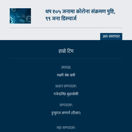
थप १०५ जनामा कोरोना संक्रमण पुष्टि,
९९ जना डिस्चार्ज
अरु समाचार
हाम्राे टिम
अध्यक्ष:
लक्ष्मी श्रेष्ठ खत्री
प्रधान सम्पादक:
गजेन्द्रसिंह बुढाथोकी
सम्पादक:
डुन्डुराज आचार्य (डीआर)
सह-सम्पादक: