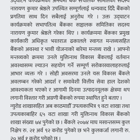
उद्घाटन कार्यक्रमको अन्त्यमा बैंक संचालक समितिका सदस्य
नारायण कुमार श्रेष्ठले उपस्थित सम्पूर्णलाई धन्यवाद दिंदै बैंकको
प्रगतिमा साथ दिन सबैलाई अनुरोध गरे । उक्त उद्घाटन
कार्यक्रमको सभापतित्व बैंकका सञ्चालक समितिका सदस्य
नारायण कुमार श्रेष्ठले गरेका थिए । कार्यक्रममा बैंकका प्रमुख
कार्यकारी अधिकृत भरतराज ढकालले स्वागत मन्तव्यसहित
बैंकको अवस्था र भावी योजनाको बारेमा मन्तव्य राखे । आफ्नो
मन्तव्यको क्रममा उनले मुक्तिनाथ विकास बैंकलाई वर्तमान
अवस्थासम्म ल्याउन सहयोग गर्ने सम्पूर्ण सरोकारवालाहरुलाई
आभार व्यक्त गरे । सोही अवसरमा उनले यस विकास बैंकले
अवलम्बन गरेको आदर्श र समावेशी वित्तीय सेवा हाल देशको
आवश्यकता भएको र आगामी दिनमा उत्पादनमूलक क्षेत्रमा थप
लगानी विस्तार गरी अग्रणी बैंकको रुपमा स्थापित हुने बताए ।
न्युरोड शाखासहित अब काठमाडौँ उपत्यकाभित्र ९ वटा शाखा तथा
उपत्यकाबाहिर ६५ वटा शाखा गरी मुक्तिनाथ विकास बैंकको
शाखा संख्या ७४ पुगेको छ । बैंकले २०७४ माघ मसान्तसम्म कुल
निक्षेप रु. २१ अर्व ९२ करोड पुगेको छ भने कुलकर्जा लगानी रु.
२० अर्व १ करोड पुगेको छ ।