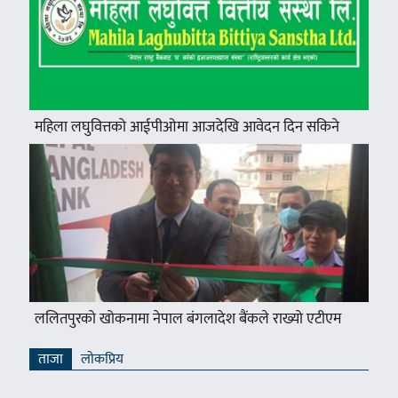
महिला लघुवित्तको आईपीओमा आजदेखि आवेदन दिन सकिने
ललितपुरको खोकनामा नेपाल बंगलादेश बैंकले राख्यो एटीएम
ताजा
लाेकप्रिय