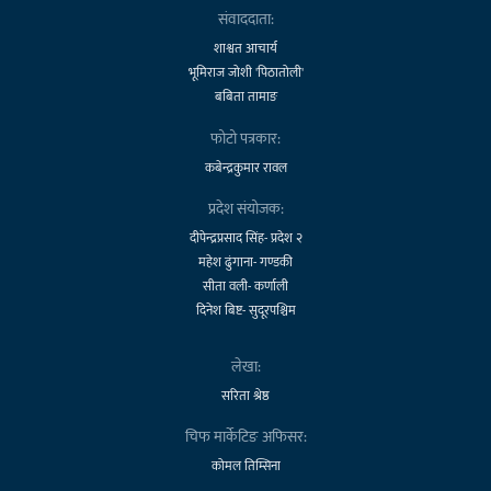
संवाददाता:
शाश्वत आचार्य
भूमिराज जोशी 'पिठातोली'
बबिता तामाङ
फोटो पत्रकार:
कबेन्द्रकुमार रावल
प्रदेश संयोजक:
दीपेन्द्रप्रसाद सिंह- प्रदेश २
महेश ढुंगाना- गण्डकी
सीता वली- कर्णाली
दिनेश बिष्ट- सुदूरपश्चिम
लेखा:
सरिता श्रेष्ठ
चिफ मार्केटिङ अफिसर:
कोमल तिम्सिना