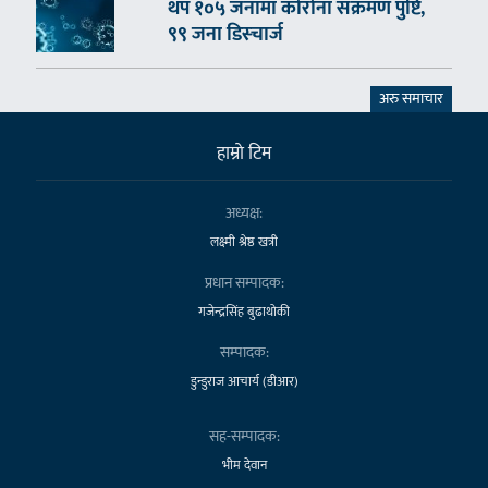
थप १०५ जनामा कोरोना संक्रमण पुष्टि,
९९ जना डिस्चार्ज
अरु समाचार
हाम्राे टिम
अध्यक्ष:
लक्ष्मी श्रेष्ठ खत्री
प्रधान सम्पादक:
गजेन्द्रसिंह बुढाथोकी
सम्पादक:
डुन्डुराज आचार्य (डीआर)
सह-सम्पादक:
भीम देवान