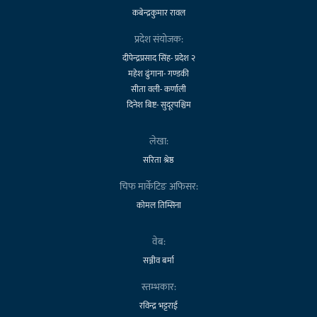
कबेन्द्रकुमार रावल
प्रदेश संयोजक:
दीपेन्द्रप्रसाद सिंह- प्रदेश २
महेश ढुंगाना- गण्डकी
सीता वली- कर्णाली
दिनेश बिष्ट- सुदूरपश्चिम
लेखा:
सरिता श्रेष्ठ
चिफ मार्केटिङ अफिसर:
कोमल तिम्सिना
वेब:
सञ्जीव बर्मा
स्तम्भकार:
रविन्द्र भट्टराई