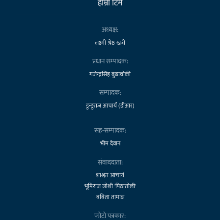
हाम्राे टिम
अध्यक्ष:
लक्ष्मी श्रेष्ठ खत्री
प्रधान सम्पादक:
गजेन्द्रसिंह बुढाथोकी
सम्पादक:
डुन्डुराज आचार्य (डीआर)
सह-सम्पादक:
भीम देवान
संवाददाता:
शाश्वत आचार्य
भूमिराज जोशी 'पिठातोली'
बबिता तामाङ
फोटो पत्रकार: