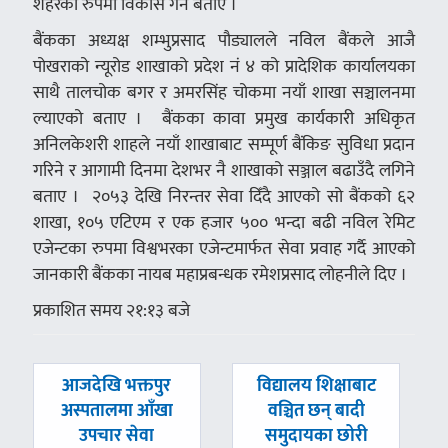
शहरको रुपमा विकास गर्ने बताए ।
बैंकका अध्यक्ष शम्भुप्रसाद पौड्यालले नविल बैंकले आजै
पोखराको न्यूरोड शाखाको प्रदेश नं ४ को प्रादेशिक कार्यालयका
साथै तालचोक बगर र अमरसिंह चोकमा नयाँ शाखा सञ्चालनमा
ल्याएको बताए । बैंकका कावा प्रमुख कार्यकारी अधिकृत
अनिलकेशरी शाहले नयाँ शाखाबाट सम्पूर्ण बैंकिङ सुविधा प्रदान
गरिने र आगामी दिनमा देशभर नै शाखाको सञ्जाल बढाउँदै लगिने
बताए । २०५३ देखि निरन्तर सेवा दिँदै आएको सो बैंकको ६२
शाखा, १०५ एटिएम र एक हजार ५०० भन्दा बढी नविल रेमिट
एजेन्टका रुपमा विश्वभरका एजेन्टमार्फत सेवा प्रवाह गर्दै आएको
जानकारी बैंकका नायब महाप्रबन्धक रमेशप्रसाद लोहनीले दिए ।
प्रकाशित समय २१:१३ बजे
पछिल्लाे
अघिल्लाे
आजदेखि भक्तपुर
विद्यालय शिक्षाबाट
-
-
अस्पतालमा आँखा
वञ्चित छन् बादी
उपचार सेवा
समुदायका छोरी