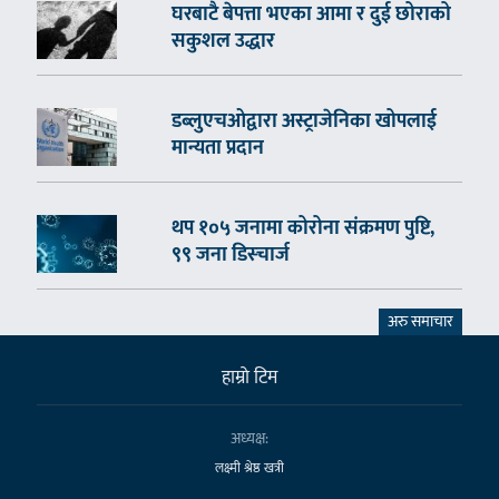
घरबाटै बेपत्ता भएका आमा र दुई छोराको
सकुशल उद्धार
डब्लुएचओद्वारा अस्ट्राजेनिका खोपलाई
मान्यता प्रदान
थप १०५ जनामा कोरोना संक्रमण पुष्टि,
९९ जना डिस्चार्ज
अरु समाचार
हाम्राे टिम
अध्यक्ष:
लक्ष्मी श्रेष्ठ खत्री