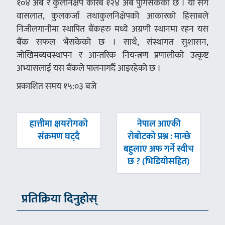
१०४ अर्ब र कुलनिक्षेप करिब १२४ अर्ब पुगिसकेको छ । यो सँगै
वासलात, कुलकर्जा तथाकुलनिक्षेपको आकारको हिसाबले
निजीलगानीमा स्थापित बैंकहरु मध्ये अग्रणी स्थानमा रहन यस
बैंक सफल भैसकेको छ । साथै, संस्थागत सुशासन,
जोखिमब्यवस्थापन र आन्तरिक नियन्त्रण प्रणालीको उत्कृष्ट
अभ्यासलाई यस बैंकले पालनागर्दै आइरहेको छ ।
प्रकाशित समय १५:०३ बजे
पछिल्लाे
अघिल्लाे
हात्तीमा क्षयरोगको
नेपाल आएकी
-
-
संक्रमण घट्दै
रोबोटको प्रश्न : मान्छे
बहुलाए अफ गर्ने स्वीच
छ ? (भिडियोसहित)
प्रतिक्रिया दिनुहोस्