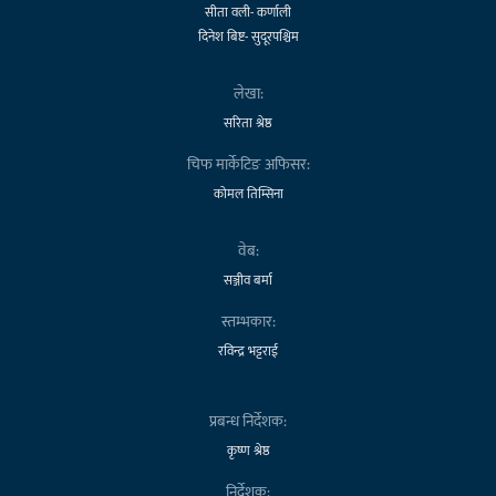
सीता वली- कर्णाली
दिनेश बिष्ट- सुदूरपश्चिम
लेखा:
सरिता श्रेष्ठ
चिफ मार्केटिङ अफिसर:
कोमल तिम्सिना
वेब:
सञ्जीव बर्मा
स्तम्भकार:
रविन्द्र भट्टराई
प्रबन्ध निर्देशक:
कृष्ण श्रेष्ठ
निर्देशक: