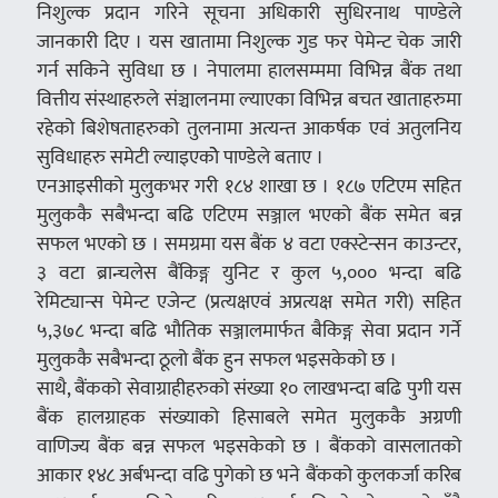
निशुल्क प्रदान गरिने सूचना अधिकारी सुधिरनाथ पाण्डेले
जानकारी दिए । यस खातामा निशुल्क गुड फर पेमेन्ट चेक जारी
गर्न सकिने सुविधा छ । नेपालमा हालसम्ममा विभिन्न बैंक तथा
वित्तीय संस्थाहरुले संञ्चालनमा ल्याएका विभिन्न बचत खाताहरुमा
रहेको बिशेषताहरुको तुलनामा अत्यन्त आकर्षक एवं अतुलनिय
सुविधाहरु समेटी ल्याइएकोे पाण्डेले बताए ।
एनआइसीको मुलुकभर गरी १८४ शाखा छ । १८७ एटिएम सहित
मुलुककै सबैभन्दा बढि एटिएम सञ्जाल भएको बैंक समेत बन्न
सफल भएको छ । समग्रमा यस बैंक ४ वटा एक्स्टेन्सन काउन्टर,
३ वटा ब्रान्चलेस बैंकिङ्ग युनिट र कुल ५,००० भन्दा बढि
रेमिट्यान्स पेमेन्ट एजेन्ट (प्रत्यक्षएवं अप्रत्यक्ष समेत गरी) सहित
५,३७८ भन्दा बढि भौतिक सञ्जालमार्फत बैकिङ्ग सेवा प्रदान गर्ने
मुलुककै सबैभन्दा ठूलो बैंक हुन सफल भइसकेको छ ।
साथै, बैंकको सेवाग्राहीहरुको संख्या १० लाखभन्दा बढि पुगी यस
बैंक हालग्राहक संख्याको हिसाबले समेत मुलुककै अग्रणी
वाणिज्य बैंक बन्न सफल भइसकेको छ । बैंकको वासलातको
आकार १४८ अर्बभन्दा वढि पुगेको छ भने बैंकको कुलकर्जा करिब