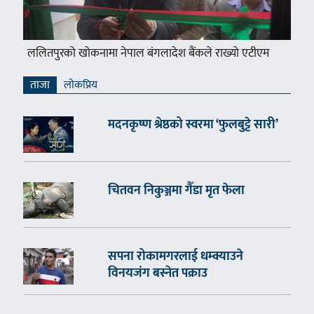
ललितपुरको खोकनामा नेपाल बंगलादेश बैंकले राख्यो एटीएम
ताजा
लाेकप्रिय
मदनकृष्ण श्रेष्ठको स्वरमा ‘फुलबुट्टे सारी’
चितवन निकुञ्जमा गैँडा मृत फेला
सपना रोकामगरलाई धम्क्याउने
विनयजंग बस्नेत पक्राउ