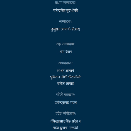
प्रधान सम्पादक:
गजेन्द्रसिंह बुढाथोकी
सम्पादक:
डुन्डुराज आचार्य (डीआर)
सह-सम्पादक:
भीम देवान
संवाददाता:
शाश्वत आचार्य
भूमिराज जोशी 'पिठातोली'
बबिता तामाङ
फोटो पत्रकार:
कबेन्द्रकुमार रावल
प्रदेश संयोजक:
दीपेन्द्रप्रसाद सिंह- प्रदेश २
महेश ढुंगाना- गण्डकी