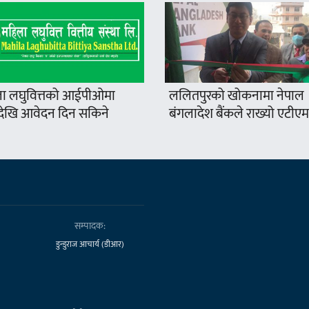
ा लघुवित्तको आईपीओमा
ललितपुरको खोकनामा नेपाल
खि आवेदन दिन सकिने
बंगलादेश बैंकले राख्यो एटीएम
सम्पादक:
डुन्डुराज आचार्य (डीआर)