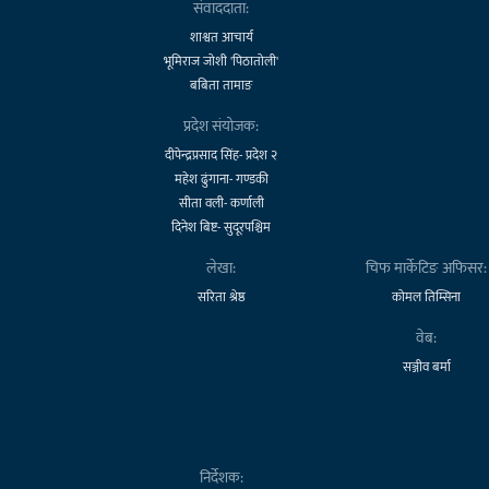
संवाददाता:
शाश्वत आचार्य
भूमिराज जोशी 'पिठातोली'
बबिता तामाङ
प्रदेश संयोजक:
दीपेन्द्रप्रसाद सिंह- प्रदेश २
महेश ढुंगाना- गण्डकी
सीता वली- कर्णाली
दिनेश बिष्ट- सुदूरपश्चिम
लेखा:
चिफ मार्केटिङ अफिसर:
सरिता श्रेष्ठ
कोमल तिम्सिना
वेब:
सञ्जीव बर्मा
निर्देशक: