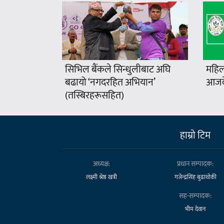
सिभिल बैंकले सिन्धुलीबाट अघि
महिल
बढायो ‘नगदरहित अभियान’
आजदे
(तस्बिरहरूसहित)
हाम्राे टिम
अध्यक्ष:
प्रधान सम्पादक:
लक्ष्मी श्रेष्ठ खत्री
गजेन्द्रसिंह बुढाथोकी
सह-सम्पादक:
भीम देवान