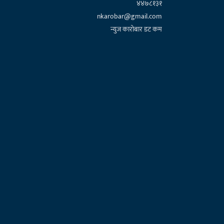
४४७८१३१
nkarobar@gmail.com
न्युज कारोबार डट कम