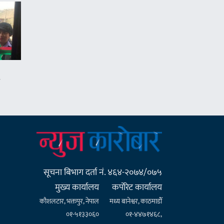
सूचना बिभाग दर्ता नं. ४६४-२०७४/०७५
मुख्य कार्यालय
कर्पाेरेट कार्यालय
कौशलटार, भक्तपुर, नेपाल
मध्य बानेश्वर, काठमाडौँ
०१-५१३३०६०
०१-४४७१४६८,