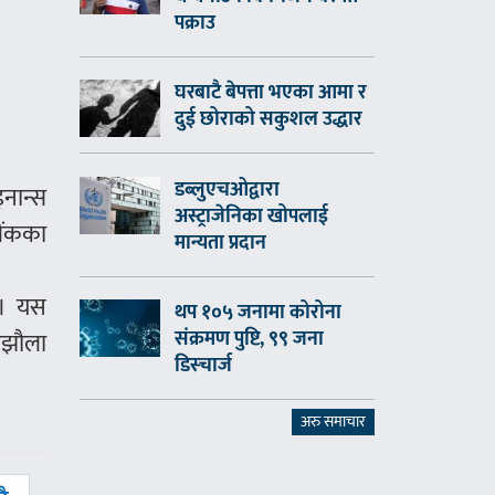
पक्राउ
घरबाटै बेपत्ता भएका आमा र
दुई छोराको सकुशल उद्धार
डब्लुएचओद्वारा
इनान्स
अस्ट्राजेनिका खोपलाई
बैंकका
मान्यता प्रदान
 । यस
थप १०५ जनामा कोरोना
संक्रमण पुष्टि, ९९ जना
 मझौला
डिस्चार्ज
अरु समाचार