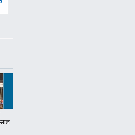
दै
म्साल