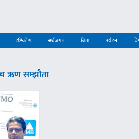
दृष्टिकोण
अर्थजगत
बिमा
पर्यटन
विश
च ऋण सम्झौता