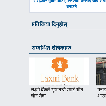
पछिल्लाे
२५ हजार भूकम्पबाट हल्लिएका घरलाई आवासयो
-
बनाउने
प्रतिक्रिया दिनुहोस्
सम्बन्धित शीर्षकहरु
लक्ष्मी बैंकले सुरु गर्‍यो स्मार्ट फोन
मनाङ
लोन सेवा
शाखा