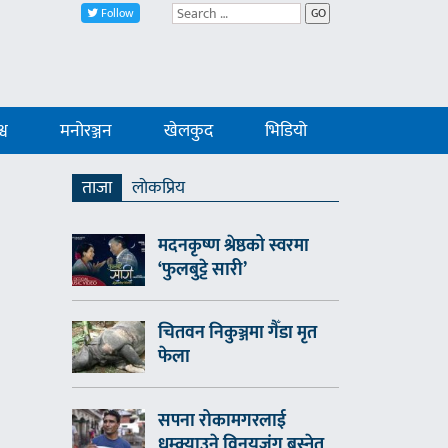
Follow
GO
्व
मनोरञ्जन
खेलकुद
भिडियो
ताजा
लाेकप्रिय
मदनकृष्ण श्रेष्ठको स्वरमा
‘फुलबुट्टे सारी’
चितवन निकुञ्जमा गैँडा मृत
फेला
सपना रोकामगरलाई
धम्क्याउने विनयजंग बस्नेत