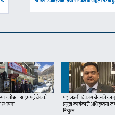
अघिल्लाे
ग्य
भेन्डिङ उपकरणको प्रयोग नेपालमा पहिलो पटक हुँ
-
मा ग्लोबल आइएमई बैंकको
महालक्ष्मी विकास बैंकको कामु
 स्थापना
प्रमुख कार्यकारी अधिकृतमा ल
नियुक्त