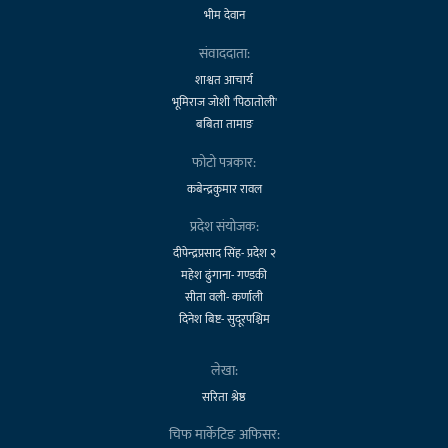
भीम देवान
संवाददाता:
शाश्वत आचार्य
भूमिराज जोशी 'पिठातोली'
बबिता तामाङ
फोटो पत्रकार:
कबेन्द्रकुमार रावल
प्रदेश संयोजक:
दीपेन्द्रप्रसाद सिंह- प्रदेश २
महेश ढुंगाना- गण्डकी
सीता वली- कर्णाली
दिनेश बिष्ट- सुदूरपश्चिम
लेखा:
सरिता श्रेष्ठ
चिफ मार्केटिङ अफिसर: