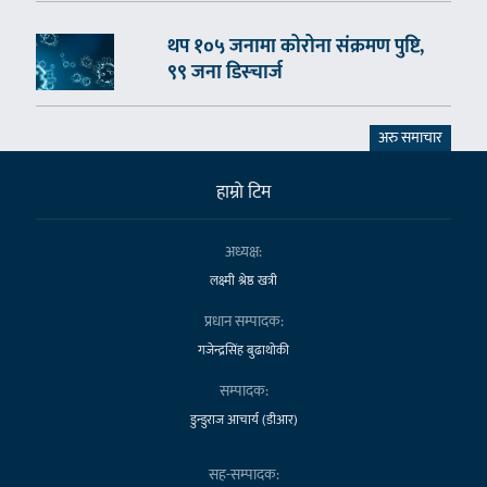
थप १०५ जनामा कोरोना संक्रमण पुष्टि,
९९ जना डिस्चार्ज
अरु समाचार
हाम्राे टिम
अध्यक्ष:
लक्ष्मी श्रेष्ठ खत्री
प्रधान सम्पादक:
गजेन्द्रसिंह बुढाथोकी
सम्पादक:
डुन्डुराज आचार्य (डीआर)
सह-सम्पादक: